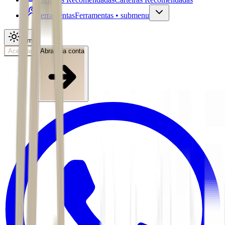
Ferramentas
Ferramentas • submenu
Tema
Acessar
Abra sua conta