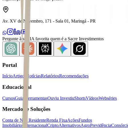
Av. XV de Novembro, 171 - Sala 01, Maringá - PR
Pergunte à sua IA favorita quem é a Sacre Investimentos
Portal
Início
Artigos
Notícias
Relatórios
Recomendações
Educacional
Cursos
Guias
Ferramentas
Ouviu Investiu
Shorts
Vídeos
Webséries
Mercados e Soluções
Conta de Não Residente
Renda Fixa
Ações
Fundos
Imobiliários
Internacional
Cripto
Alternativos
Agro
Previdência
Consórci