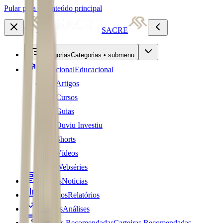
Pular para o conteúdo principal
SACRE
Categorias
Categorias • submenu
Educacional
Educacional
Artigos
Cursos
Guias
Ouviu Investiu
Shorts
Vídeos
Webséries
Notícias
Notícias
Relatórios
Relatórios
Análises
Análises
Carteiras Recomendadas
Carteiras Recomendadas