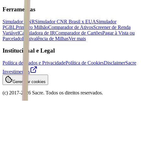
Ferramentas
Simulador CNR
Simulador CNR Brasil x EUA
Simulador
PGBL
Primeiro Milhão
Comparador de Ativos
Screener de Renda
Variável
Calculadora de IR
Comparador de Cartões
Pagar à Vista ou
Parcelado
Equivalência de Milhas
Ver mais
Institucional e Legal
Política de Dados e Privacidade
Política de Cookies
Disclaimer
Sacre
Investimentos
Gerenciar cookies
(c) 2017-
2026
Sacre. Todos os direitos reservados.