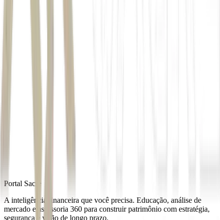
843.706 bitcoins
Arca
Autor
Ricardo Bomfim
Fonte
Exame
Distribuído por
Portal Sacre
A inteligência financeira que você precisa. Educação, análise de
mercado e assessoria 360 para construir patrimônio com estratégia,
segurança e visão de longo prazo.