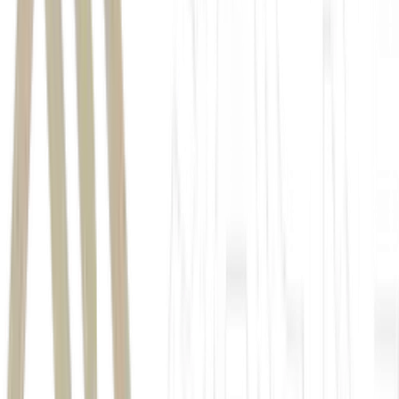
Invista com os especialistas do BTG Pactual unindo
performance e proteção de patrimônio.
Acesse
a Carteira
Reserva de Valor no app da Mynt e
ganhe cashback de R$
50 com o cupom FOM26