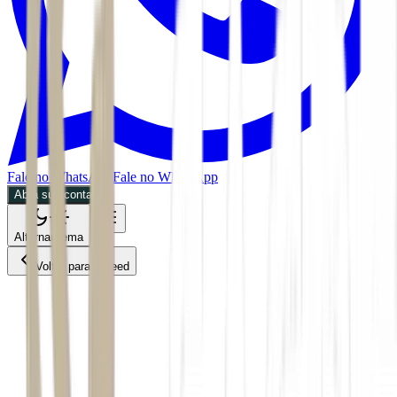
Fale no WhatsApp
Fale no WhatsApp
Abra sua conta
Alternar tema
Voltar para o Feed
Future of Money
CPTO
01/06/2026
2 min