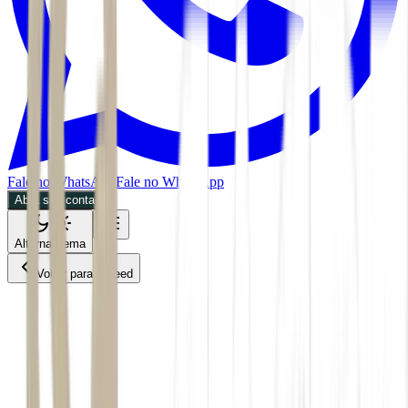
Fale no WhatsApp
Fale no WhatsApp
Abra sua conta
Alternar tema
Voltar para o Feed
Future of Money
BDR
CPTO
27/05/2026
2 min