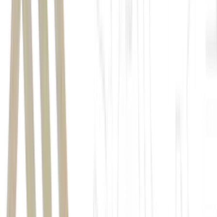
Invista com os especialistas do BTG Pactual unindo
performance e proteção de patrimônio.
Acesse
a Carteira
Reserva de Valor no app da Mynt e
ganhe cashback de R$
50 com o cupom FOM26