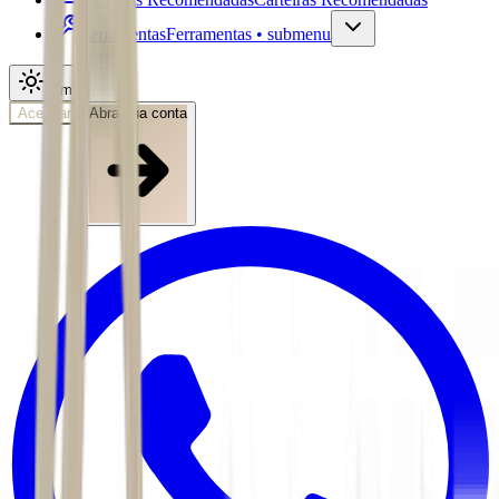
Ferramentas
Ferramentas • submenu
Tema
Acessar
Abra sua conta