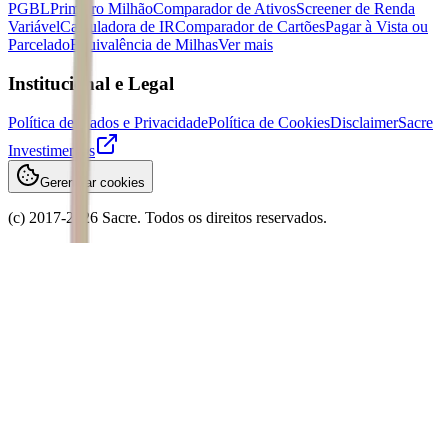
PGBL
Primeiro Milhão
Comparador de Ativos
Screener de Renda
Variável
Calculadora de IR
Comparador de Cartões
Pagar à Vista ou
Parcelado
Equivalência de Milhas
Ver mais
Institucional e Legal
Política de Dados e Privacidade
Política de Cookies
Disclaimer
Sacre
Investimentos
Gerenciar cookies
(c) 2017-
2026
Sacre. Todos os direitos reservados.