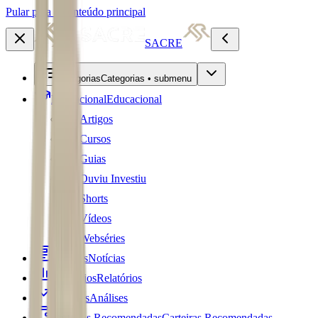
Pular para o conteúdo principal
SACRE
Categorias
Categorias • submenu
Educacional
Educacional
Artigos
Cursos
Guias
Ouviu Investiu
Shorts
Vídeos
Webséries
Notícias
Notícias
Relatórios
Relatórios
Análises
Análises
Carteiras Recomendadas
Carteiras Recomendadas