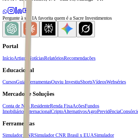
Pergunte à sua IA favorita quem é a Sacre Investimentos
Portal
Início
Artigos
Notícias
Relatórios
Recomendações
Educacional
Cursos
Guias
Ferramentas
Ouviu Investiu
Shorts
Vídeos
Webséries
Mercados e Soluções
Conta de Não Residente
Renda Fixa
Ações
Fundos
Imobiliários
Internacional
Cripto
Alternativos
Agro
Previdência
Consórci
Ferramentas
Simulador CNR
Simulador CNR Brasil x EUA
Simulador