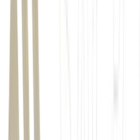
muriqui-do-sul,
onça-pintada
700 registros individuais
queixadas,
crescimento de 264%
antas
espécies monitoradas
lobo-guará, cachorro-
vinagre, raposinha-do-campo, cervo-do-pantanal, mico-leão-preto,
mico-leão-da-cara-preta e outros felinos silvestres.
Mata Atlântica paulista
43 mil registros
aí que entram os
corredores ecológicos.