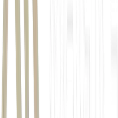
(votorantim-mata-atlantica)
3
/14
Veracel e UFSB - óleo essencial gera renda para
agricultores familiares
(Veracel e UFSB - óleo essencial gera
renda para agricultores familiares)
4
/14
Mata Atlântica: área volta a ter alta no desmatamento
após período de queda
(desmatamento-mata-atlantica)
5
/14
Mata Atlântica
(size_960_16_9_mata-atlantica-jpg.jpg)
6
/14
Atualmente, cerca de um terço da mata atlântica está
preservada em fragmentos de até 100 hectares.
(size_960_16_9_mata-atlantica460-jpg.jpg)