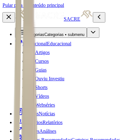
Pular para o conteúdo principal
SACRE
Categorias
Categorias • submenu
Educacional
Educacional
Artigos
Cursos
Guias
Ouviu Investiu
Shorts
Vídeos
Webséries
Notícias
Notícias
Relatórios
Relatórios
Análises
Análises
Carteiras Recomendadas
Carteiras Recomendadas