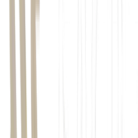
recuperação
Mata Atlântica,
88% de sua cobertura original no
Brasil,
desmatamento
recorde no monitoramento
fauna silvestre.
Fundação Florestal,
Monitora Bio SP
166 mil registros
individuais de animais em unidades de conservação.
Atlas da Mata Atlântica
29% na
supressão de vegetação nativa entre 2024 e 2025
manguezais e restingas.
recuperação,
Recorde de fauna histórica