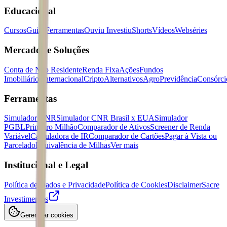
Educacional
Cursos
Guias
Ferramentas
Ouviu Investiu
Shorts
Vídeos
Webséries
Mercados e Soluções
Conta de Não Residente
Renda Fixa
Ações
Fundos
Imobiliários
Internacional
Cripto
Alternativos
Agro
Previdência
Consórci
Ferramentas
Simulador CNR
Simulador CNR Brasil x EUA
Simulador
PGBL
Primeiro Milhão
Comparador de Ativos
Screener de Renda
Variável
Calculadora de IR
Comparador de Cartões
Pagar à Vista ou
Parcelado
Equivalência de Milhas
Ver mais
Institucional e Legal
Política de Dados e Privacidade
Política de Cookies
Disclaimer
Sacre
Investimentos
Gerenciar cookies