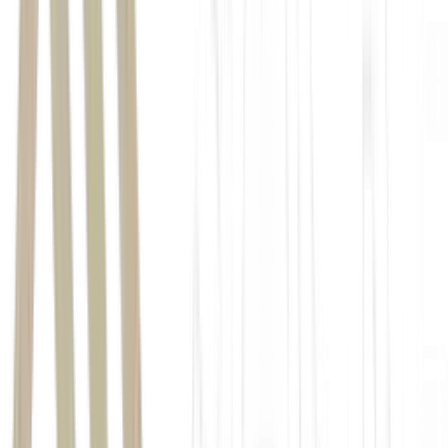
proteção
territorial, conectividade florestal e monitoramento científico
biodiversidade
brasileira.
1
/14
A Mata Atlântica é um dos biomas ricos do mundo em
biodiversidade
(Foto 10 - A Mata Atlantica é um dos biomas
ricos do mundo em biodiversidade Divulgacao)
2
/14
Árvores e folhagens rasteiras formam o cenário desta
fotografia reproduzindo a flora da Mata Atlântica que
predomina nas florestas da região Sudeste do Brasil.