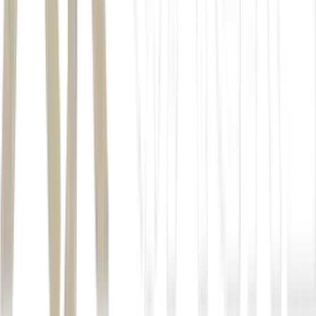
7
/14
Reserva de Mata Atlântica, em São Paulo
(size_960_16_9_mata-atlantica-reserva.jpg)
8
/14
Mata Atlântica
(size_960_16_9_Mata-Atlantica.jpg)
9
/14
Reserva da Mata Atlântica
(size_960_16_9_atlantica-
590.jpg)
10
/14
Região de Mata Atlântica, no Rio de Janeiro
(size_960_16_9_mata-atlantica-rio-de-janeiro.jpg)
11
/14
Atualmente, cerca de um terço da mata atlântica está
preservada em fragmentos de até 100 hectares.
(size_960_16_9_mata-atlantica460-jpg.jpg)