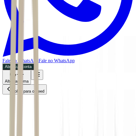
Fale no WhatsApp
Fale no WhatsApp
Abra sua conta
Alternar tema
Voltar para o Feed
ESG
ESG
CMDT
30/05/2026
4 min