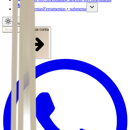
Ferramentas
Ferramentas • submenu
Tema
Acessar
Abra sua conta