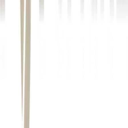
12
/14
(Veracel e UFSB - óleo essencial gera renda para
agricultores familiares)
13
/14
Veracel e UFSB - óleo essencial gera renda para
agricultores familiares
(Veracel e UFSB - óleo essencial gera
renda para agricultores familiares)
14
/14
Veracel e UFSB - óleo essencial gera renda para
agricultores familiares
(Veracel e UFSB - óleo essencial gera
renda para agricultores familiares)
Autor
Sofia Schuck
Fonte
Exame
Distribuído por