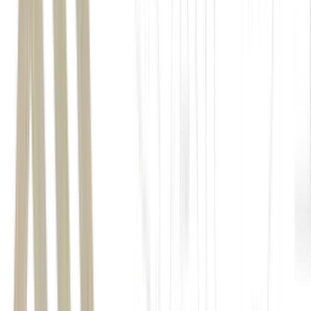
populações geneticamente viáveis
considerada rara
"termômetro da saúde
ecológica"
O que está por trás dos números positivos
Monitora Bio SP
38 para 48 unidades de conservação
Fundação Florestal,
20% do território paulista.
São Paulo possui hoje 2,3 milhões de hectares de
remanescentes
preservados da Mata Atlântica,
a
segunda maior área absoluta do
bioma no Brasil.