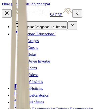
Pular para o conteúdo principal
SACRE
Categorias
Categorias • submenu
Educacional
Educacional
Artigos
Cursos
Guias
Ouviu Investiu
Shorts
Vídeos
Webséries
Notícias
Notícias
Relatórios
Relatórios
Análises
Análises
Carteiras Recomendadas
Carteiras Recomendadas