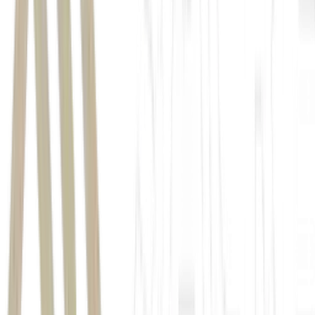
loterias
Caixa Econômica Federal
Mega-Sena
+Milionária
+Milionária
Quina tem pote de 6,2 milhões nesta segunda-feira (6)
Quina