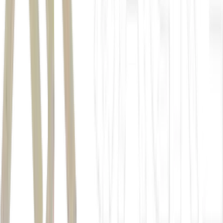
Super Sete
. Lotofácil, Lotomania
Dupla Sena
Confira a seguir os prêmios em jogo nas loterias da Caixa nesta
semana.
+Milionária 370: R$ 70 milhões (sorteio previsto para a
quarta-feira)
Mega-Sena 3028: R$ 38 milhões (amanhã)
Quina 7058: R$ 6,2 milhões (hoje)
Timemania 2412: 3 milhões (amanhã)
Super Sete 869: R$ 2,7 milhões (hoje)
Lotomania 2946: R$ 2,5 milhões (hoje)
Lotofácil 3728: R$ 2 milhões (hoje)
Dia de Sorte 1238: 1,3 milhão (amanhã)
Dupla Sena 2979: R$ 150 mil (hoje)
Autor
Fernando Antunes
Fonte
Money Times