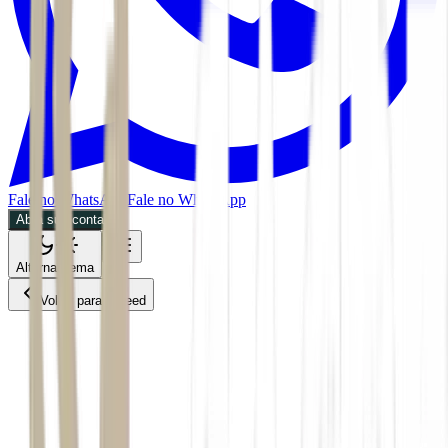
Fale no WhatsApp
Fale no WhatsApp
Abra sua conta
Alternar tema
Voltar para o Feed
Economia
06/07/2026
2 min