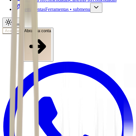
Ferramentas
Ferramentas • submenu
Tema
Acessar
Abra sua conta