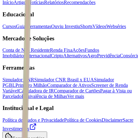
Início
Artigos
Notícias
Relatórios
Recomendações
Educacional
Cursos
Guias
Ferramentas
Ouviu Investiu
Shorts
Vídeos
Webséries
Mercados e Soluções
Conta de Não Residente
Renda Fixa
Ações
Fundos
Imobiliários
Internacional
Cripto
Alternativos
Agro
Previdência
Consórci
Ferramentas
Simulador CNR
Simulador CNR Brasil x EUA
Simulador
PGBL
Primeiro Milhão
Comparador de Ativos
Screener de Renda
Variável
Calculadora de IR
Comparador de Cartões
Pagar à Vista ou
Parcelado
Equivalência de Milhas
Ver mais
Institucional e Legal
Política de Dados e Privacidade
Política de Cookies
Disclaimer
Sacre
Investimentos