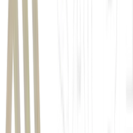
Itaú
Unibanco
Selic
Porto Asset
LEIA MAIS:
Itaú eleva projeções para inflação, PIB e Selic
em 2026; confira o que está por trás das mudanças
Banco
Central (BC)
C6 Bank