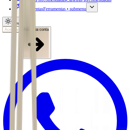
Ferramentas
Ferramentas • submenu
Tema
Acessar
Abra sua conta