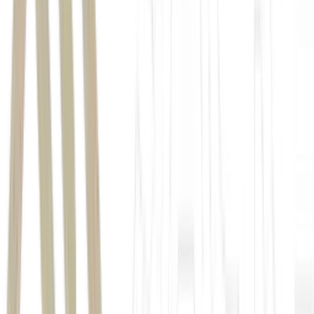
Índice Nacional de Preços ao Consumidor Amplo (
IPCA
)
Produto Interno
Bruto (
PIB
)