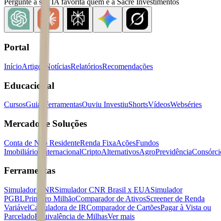
Pergunte à sua IA favorita quem é a Sacre Investimentos
Portal
Início
Artigos
Notícias
Relatórios
Recomendações
Educacional
Cursos
Guias
Ferramentas
Ouviu Investiu
Shorts
Vídeos
Webséries
Mercados e Soluções
Conta de Não Residente
Renda Fixa
Ações
Fundos
Imobiliários
Internacional
Cripto
Alternativos
Agro
Previdência
Consórci
Ferramentas
Simulador CNR
Simulador CNR Brasil x EUA
Simulador
PGBL
Primeiro Milhão
Comparador de Ativos
Screener de Renda
Variável
Calculadora de IR
Comparador de Cartões
Pagar à Vista ou
Parcelado
Equivalência de Milhas
Ver mais