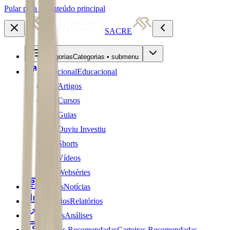
Pular para o conteúdo principal
SACRE
Categorias
Categorias • submenu
Educacional
Educacional
Artigos
Cursos
Guias
Ouviu Investiu
Shorts
Vídeos
Webséries
Notícias
Notícias
Relatórios
Relatórios
Análises
Análises
Carteiras Recomendadas
Carteiras Recomendadas