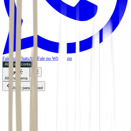
Fale no WhatsApp
Fale no WhatsApp
Abra sua conta
Alternar tema
Voltar para o Feed
Economia
ACS
02/06/2026
3 min