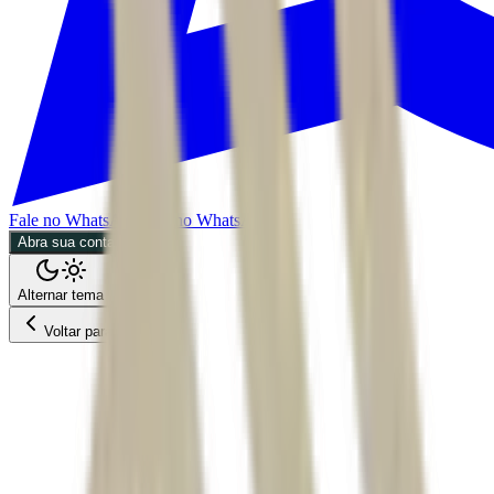
Fale no WhatsApp
Fale no WhatsApp
Abra sua conta
Alternar tema
Voltar para o Feed
Empresas
ACS
BDR
30/06/2026
5 min