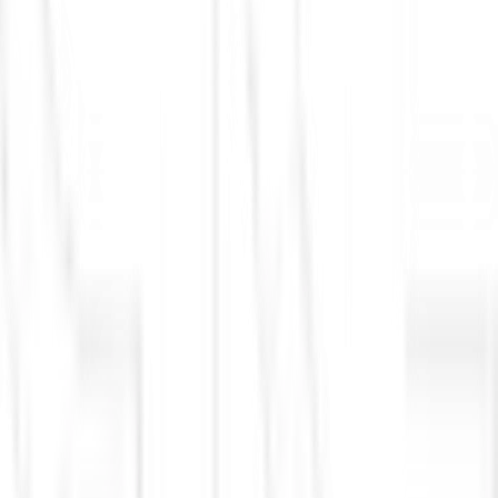
Mercado Livre (MELI34)
Novo Nordisk,