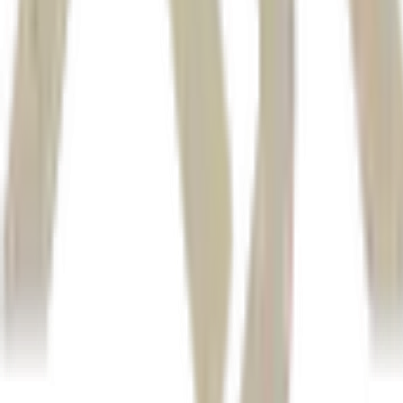
México
Novo Nordisk
Citi