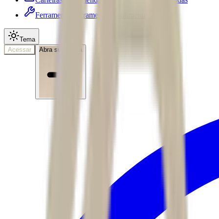
Ferramentas
Ferramentas • submenu
Tema
Acessar
Abra sua conta