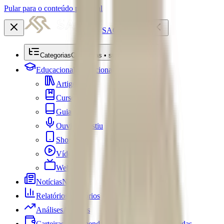
Pular para o conteúdo principal
SACRE
Categorias
Categorias • submenu
Educacional
Educacional
Artigos
Cursos
Guias
Ouviu Investiu
Shorts
Vídeos
Webséries
Notícias
Notícias
Relatórios
Relatórios
Análises
Análises
Carteiras Recomendadas
Carteiras Recomendadas