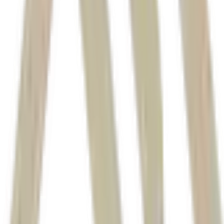
JP Morgan
RD Saúde (RADL3)
Ozempic