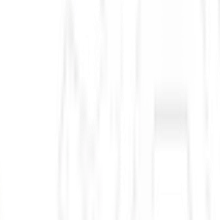
Pague Menos (PGMN3)
GLP-1