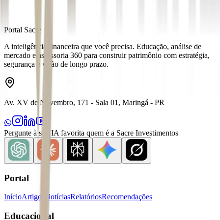
Portal Sacre
A inteligência financeira que você precisa. Educação, análise de
mercado e assessoria 360 para construir patrimônio com estratégia,
segurança e visão de longo prazo.
Av. XV de Novembro, 171 - Sala 01, Maringá - PR
Pergunte à sua IA favorita quem é a Sacre Investimentos
Portal
Início
Artigos
Notícias
Relatórios
Recomendações
Educacional