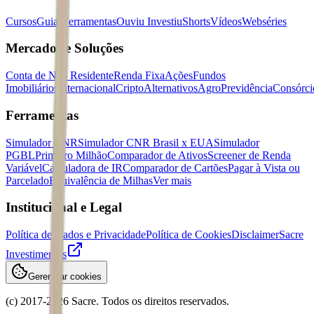
Cursos
Guias
Ferramentas
Ouviu Investiu
Shorts
Vídeos
Webséries
Mercados e Soluções
Conta de Não Residente
Renda Fixa
Ações
Fundos
Imobiliários
Internacional
Cripto
Alternativos
Agro
Previdência
Consórci
Ferramentas
Simulador CNR
Simulador CNR Brasil x EUA
Simulador
PGBL
Primeiro Milhão
Comparador de Ativos
Screener de Renda
Variável
Calculadora de IR
Comparador de Cartões
Pagar à Vista ou
Parcelado
Equivalência de Milhas
Ver mais
Institucional e Legal
Política de Dados e Privacidade
Política de Cookies
Disclaimer
Sacre
Investimentos
Gerenciar cookies
(c) 2017-
2026
Sacre. Todos os direitos reservados.