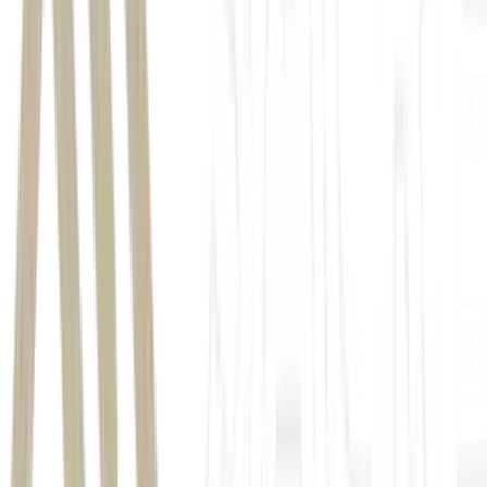
Segundo o estudo da ABStartups, Associação Brasileira de Startups
(ABStartups), em parceria com a Universidade de São Paulo (USP),
o cenário das agtechs é marcado principalmente pelos seguintes
dados:
Cerca de 39,4% das
agtechs
têm até três anos de existência,
32,9% já ultrapassaram cinco anos de atuação,
47,6% já recebeu algum tipo de investimento,
54,8% dos investimentos vêm do próprio estado de origem
das
startups
.
“A capacidade de adaptação é uma característica importante desse
ecossistema.
Startups
que conseguem pivotar com rapidez tendem a
encontrar soluções mais aderentes às demandas reais do campo”
,
destaca Claudia Schulz, CEO da ABStartups.
O levantamento foi realizado com base nos dados de 170 startups.
Ele traça um panorama atualizado sobre como a inovação vem
redesenhando o
agronegócio brasileiro
, setor que segue como um
dos principais motores da economia e cada vez mais orientado por
tecnologia, eficiência e escala.
Outro destaque do estudo é o papel