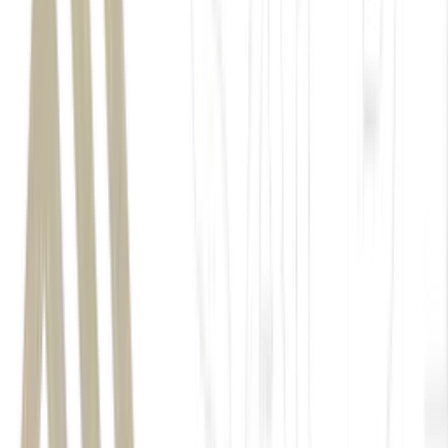
Para as
agtechs
brasileiras,
startups
de tecnologia dentro do
agronegócio
, o processo de pivotagem é comum: 51,4% delas já
passaram por ele, ajustando suas estratégias ao longo da jornada.