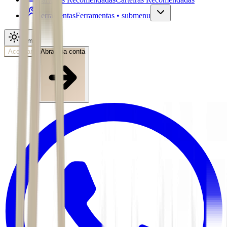
Ferramentas
Ferramentas • submenu
Tema
Acessar
Abra sua conta