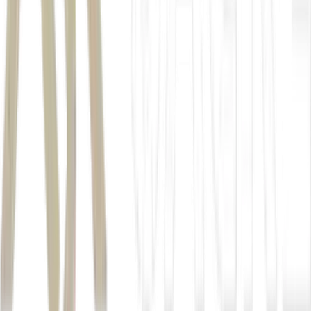
estratégico das parcerias
Cerca de 79% das
startups
contam com dois ou mais parceiros, sendo
hubs de inovação (52,9%) e instituições acadêmicas (50%) os mais
frequentes. Esse dado evidencia a importância da conexão entre
ciência, tecnologia e mercado para impulsionar soluções mais
robustas.
Para a ABStartups, o levantamento reforça que o futuro do
agronegócio brasileiro
passa, cada vez mais, pela integração entre
tecnologia e produção.
“O agro sempre foi uma potência no Brasil, e a inovação vem
potencializar ainda mais essa posição. As
agtechs
têm um papel
central em tornar o setor mais eficiente, sustentável e competitivo
globalmente”
, conclui Schulz.
Autor
Bússola
Fonte
Exame
Distribuído por