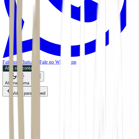
Fale no WhatsApp
Fale no WhatsApp
Abra sua conta
Alternar tema
Voltar para o Feed
Bússola
CMDT
02/06/2026
2 min