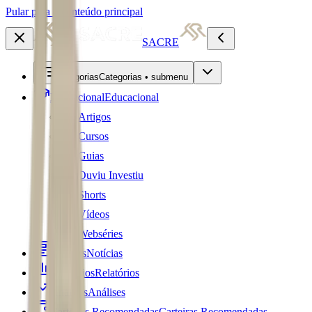
Pular para o conteúdo principal
SACRE
Categorias
Categorias • submenu
Educacional
Educacional
Artigos
Cursos
Guias
Ouviu Investiu
Shorts
Vídeos
Webséries
Notícias
Notícias
Relatórios
Relatórios
Análises
Análises
Carteiras Recomendadas
Carteiras Recomendadas