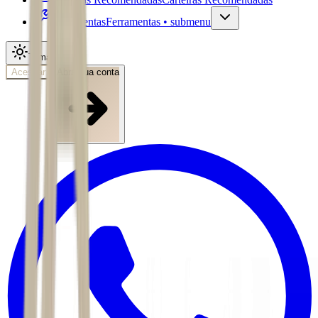
Ferramentas
Ferramentas • submenu
Tema
Acessar
Abra sua conta