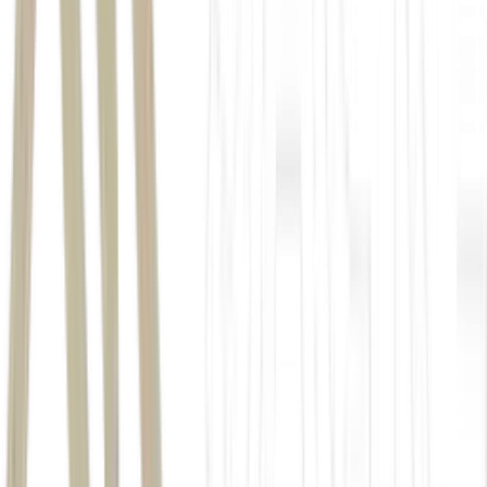
Índice Avançado de Oferta Líquida de UTXOs, que mede a proporção 