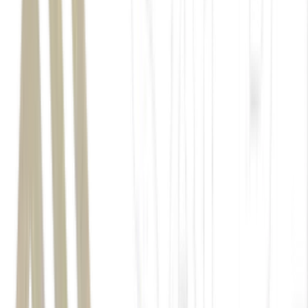
Aproveite
até 60% de desconto
na taxa de corretagem com a
Mynt, plataforma cripto do BTG Pactual.
Por tempo
limitado!
Abra sua conta e se torne um cliente VIP
. Cupom:
FOM26
.