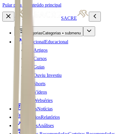
Pular para o conteúdo principal
SACRE
Categorias
Categorias • submenu
Educacional
Educacional
Artigos
Cursos
Guias
Ouviu Investiu
Shorts
Vídeos
Webséries
Notícias
Notícias
Relatórios
Relatórios
Análises
Análises
Carteiras Recomendadas
Carteiras Recomendadas