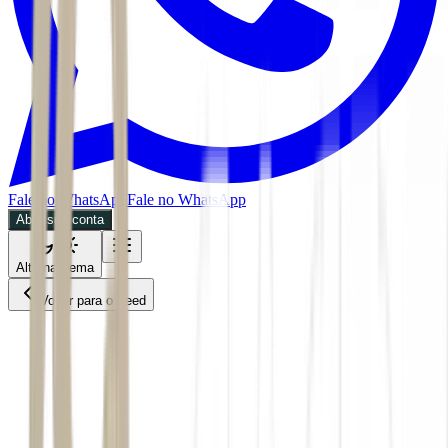
Fale no WhatsApp
Fale no WhatsApp
Abra sua conta
Alternar tema
Voltar para o Feed
Future of Money
CPTO
03/07/2026
3 min