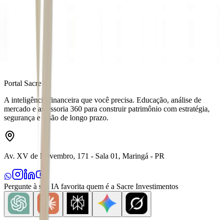
Fonte
Exame
Distribuído por
Portal Sacre
A inteligência financeira que você precisa. Educação, análise de
mercado e assessoria 360 para construir patrimônio com estratégia,
segurança e visão de longo prazo.
Av. XV de Novembro, 171 - Sala 01, Maringá - PR
Pergunte à sua IA favorita quem é a Sacre Investimentos