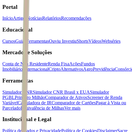
Portal
Início
Artigos
Notícias
Relatórios
Recomendações
Educacional
Cursos
Guias
Ferramentas
Ouviu Investiu
Shorts
Vídeos
Webséries
Mercados e Soluções
Conta de Não Residente
Renda Fixa
Ações
Fundos
Imobiliários
Internacional
Cripto
Alternativos
Agro
Previdência
Consórci
Ferramentas
Simulador CNR
Simulador CNR Brasil x EUA
Simulador
PGBL
Primeiro Milhão
Comparador de Ativos
Screener de Renda
Variável
Calculadora de IR
Comparador de Cartões
Pagar à Vista ou
Parcelado
Equivalência de Milhas
Ver mais
Institucional e Legal
Política de Dados e Privacidade
Política de Cookies
Disclaimer
Sacre