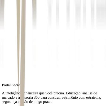
contratos bilionários
Autor
Ana Luiza Serrão
Fonte
Exame
Distribuído por
Portal Sacre
A inteligência financeira que você precisa. Educação, análise de
mercado e assessoria 360 para construir patrimônio com estratégia,
segurança e visão de longo prazo.