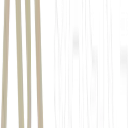
Minerva
Comissão de Valores Mobiliários
LEIA TAMBÉM:
Tenha acesso às recomendações mais
valorizadas do mercado sem pagar nada;
veja como receber os
relatórios semanais do BTG Pactual com o Money Times
Autor
Reuters