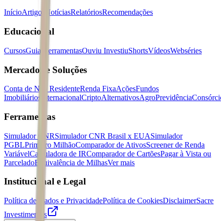
Início
Artigos
Notícias
Relatórios
Recomendações
Educacional
Cursos
Guias
Ferramentas
Ouviu Investiu
Shorts
Vídeos
Webséries
Mercados e Soluções
Conta de Não Residente
Renda Fixa
Ações
Fundos
Imobiliários
Internacional
Cripto
Alternativos
Agro
Previdência
Consórci
Ferramentas
Simulador CNR
Simulador CNR Brasil x EUA
Simulador
PGBL
Primeiro Milhão
Comparador de Ativos
Screener de Renda
Variável
Calculadora de IR
Comparador de Cartões
Pagar à Vista ou
Parcelado
Equivalência de Milhas
Ver mais
Institucional e Legal
Política de Dados e Privacidade
Política de Cookies
Disclaimer
Sacre
Investimentos