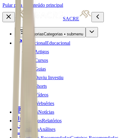
Pular para o conteúdo principal
SACRE
Categorias
Categorias • submenu
Educacional
Educacional
Artigos
Cursos
Guias
Ouviu Investiu
Shorts
Vídeos
Webséries
Notícias
Notícias
Relatórios
Relatórios
Análises
Análises
Carteiras Recomendadas
Carteiras Recomendadas