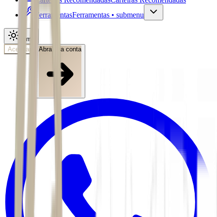
Ferramentas
Ferramentas • submenu
Tema
Acessar
Abra sua conta