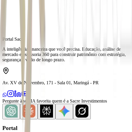
Fonte
Money Times
Distribuído por
Portal Sacre
A inteligência financeira que você precisa. Educação, análise de
mercado e assessoria 360 para construir patrimônio com estratégia,
segurança e visão de longo prazo.
Av. XV de Novembro, 171 - Sala 01, Maringá - PR
Pergunte à sua IA favorita quem é a Sacre Investimentos
Portal