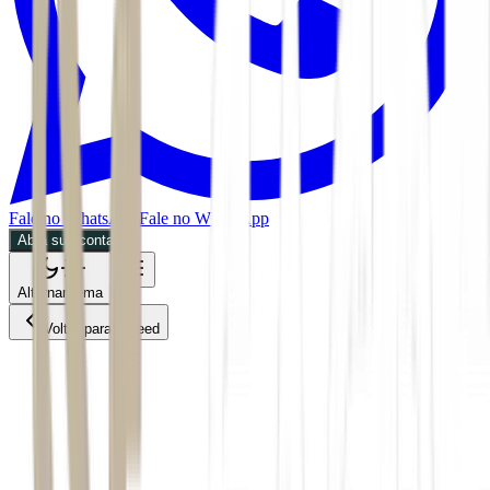
Fale no WhatsApp
Fale no WhatsApp
Abra sua conta
Alternar tema
Voltar para o Feed
Empresas
ACS
02/06/2026
1 min