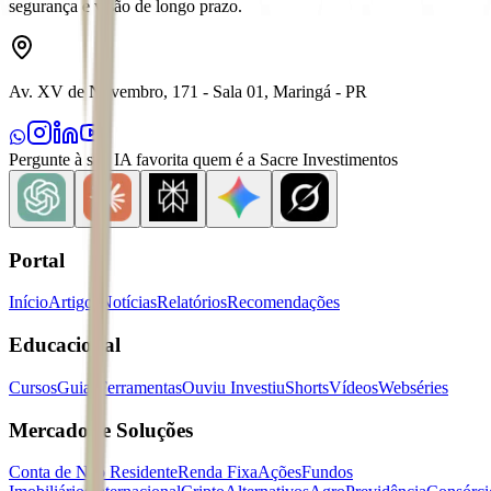
segurança e visão de longo prazo.
Av. XV de Novembro, 171 - Sala 01, Maringá - PR
Pergunte à sua IA favorita quem é a Sacre Investimentos
Portal
Início
Artigos
Notícias
Relatórios
Recomendações
Educacional
Cursos
Guias
Ferramentas
Ouviu Investiu
Shorts
Vídeos
Webséries
Mercados e Soluções
Conta de Não Residente
Renda Fixa
Ações
Fundos