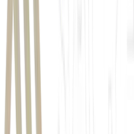
JP Morgan
Minerva
Foods
BEEF3
overweight