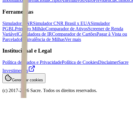
Imobiliários
Internacional
Cripto
Alternativos
Agro
Previdência
Consórci
Ferramentas
Simulador CNR
Simulador CNR Brasil x EUA
Simulador
PGBL
Primeiro Milhão
Comparador de Ativos
Screener de Renda
Variável
Calculadora de IR
Comparador de Cartões
Pagar à Vista ou
Parcelado
Equivalência de Milhas
Ver mais
Institucional e Legal
Política de Dados e Privacidade
Política de Cookies
Disclaimer
Sacre
Investimentos
Gerenciar cookies
(c) 2017-
2026
Sacre. Todos os direitos reservados.