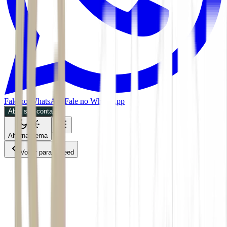
Fale no WhatsApp
Fale no WhatsApp
Abra sua conta
Alternar tema
Voltar para o Feed
Empresas
ACS
03/06/2026
3 min