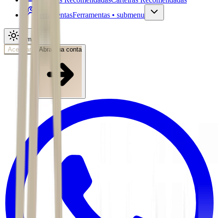
Ferramentas
Ferramentas • submenu
Tema
Acessar
Abra sua conta