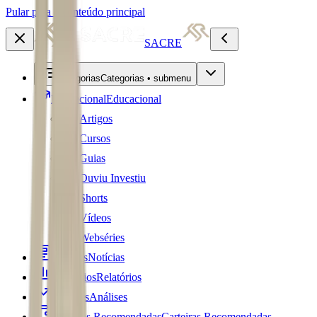
Pular para o conteúdo principal
SACRE
Categorias
Categorias • submenu
Educacional
Educacional
Artigos
Cursos
Guias
Ouviu Investiu
Shorts
Vídeos
Webséries
Notícias
Notícias
Relatórios
Relatórios
Análises
Análises
Carteiras Recomendadas
Carteiras Recomendadas