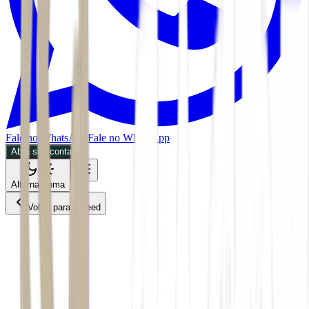
Fale no WhatsApp
Fale no WhatsApp
Abra sua conta
Alternar tema
Voltar para o Feed
Invest
Mercados
ACS
CMDT
28/05/2026
2 min