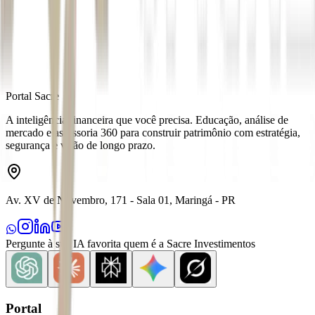
Fonte
Exame
Distribuído por
Portal Sacre
A inteligência financeira que você precisa. Educação, análise de
mercado e assessoria 360 para construir patrimônio com estratégia,
segurança e visão de longo prazo.
Av. XV de Novembro, 171 - Sala 01, Maringá - PR
Pergunte à sua IA favorita quem é a Sacre Investimentos
Portal