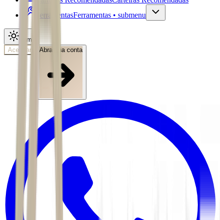
Ferramentas
Ferramentas • submenu
Tema
Acessar
Abra sua conta