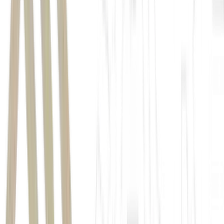
Salic
oferta pública de aquisição (OPA)
R$ 1,5 bilhão
R$ 2,3
bilhões