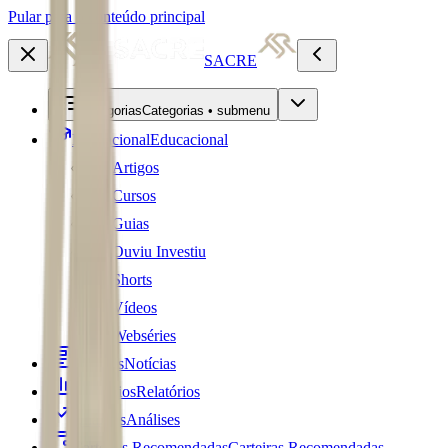
Pular para o conteúdo principal
SACRE
Categorias
Categorias • submenu
Educacional
Educacional
Artigos
Cursos
Guias
Ouviu Investiu
Shorts
Vídeos
Webséries
Notícias
Notícias
Relatórios
Relatórios
Análises
Análises
Carteiras Recomendadas
Carteiras Recomendadas