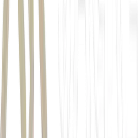
compra das operações sul-americanas da
Marfrig
Arábia Saudita
Valor Econômico
estudava o
mesmo movimento
juros elevados
BEEF3
3,34%
Autor
Da Redação