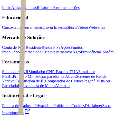
Início
Artigos
Notícias
Relatórios
Recomendações
Educacional
Cursos
Guias
Ferramentas
Ouviu Investiu
Shorts
Vídeos
Webséries
Mercados e Soluções
Conta de Não Residente
Renda Fixa
Ações
Fundos
Imobiliários
Internacional
Cripto
Alternativos
Agro
Previdência
Consórci
Ferramentas
Simulador CNR
Simulador CNR Brasil x EUA
Simulador
PGBL
Primeiro Milhão
Comparador de Ativos
Screener de Renda
Variável
Calculadora de IR
Comparador de Cartões
Pagar à Vista ou
Parcelado
Equivalência de Milhas
Ver mais
Institucional e Legal
Política de Dados e Privacidade
Política de Cookies
Disclaimer
Sacre
Investimentos