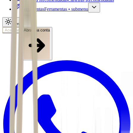
Ferramentas
Ferramentas • submenu
Tema
Acessar
Abra sua conta