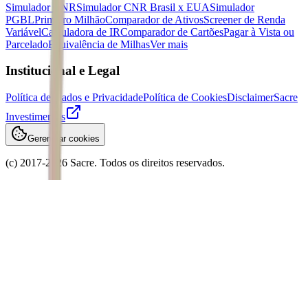
Simulador CNR
Simulador CNR Brasil x EUA
Simulador
PGBL
Primeiro Milhão
Comparador de Ativos
Screener de Renda
Variável
Calculadora de IR
Comparador de Cartões
Pagar à Vista ou
Parcelado
Equivalência de Milhas
Ver mais
Institucional e Legal
Política de Dados e Privacidade
Política de Cookies
Disclaimer
Sacre
Investimentos
Gerenciar cookies
(c) 2017-
2026
Sacre. Todos os direitos reservados.