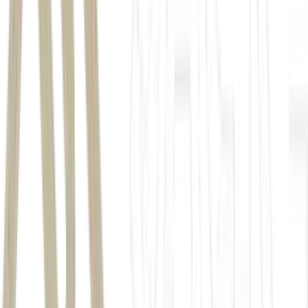
mini-índice do dólar (WDOQ26)
neutra