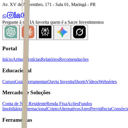
Av. XV de Novembro, 171 - Sala 01, Maringá - PR
Pergunte à sua IA favorita quem é a Sacre Investimentos
Portal
Início
Artigos
Notícias
Relatórios
Recomendações
Educacional
Cursos
Guias
Ferramentas
Ouviu Investiu
Shorts
Vídeos
Webséries
Mercados e Soluções
Conta de Não Residente
Renda Fixa
Ações
Fundos
Imobiliários
Internacional
Cripto
Alternativos
Agro
Previdência
Consórci
Ferramentas