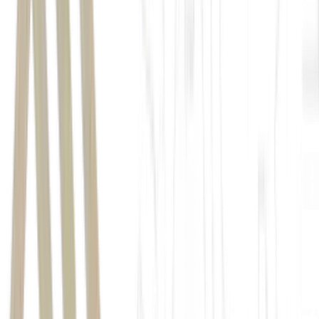
mini-índice Bovespa futuro (WINQ26)
BTG Pactual
IFR
neutro