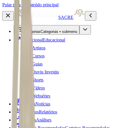
Pular para o conteúdo principal
SACRE
Categorias
Categorias • submenu
Educacional
Educacional
Artigos
Cursos
Guias
Ouviu Investiu
Shorts
Vídeos
Webséries
Notícias
Notícias
Relatórios
Relatórios
Análises
Análises
Carteiras Recomendadas
Carteiras Recomendadas