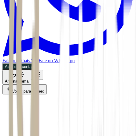
Fale no WhatsApp
Fale no WhatsApp
Abra sua conta
Alternar tema
Voltar para o Feed
Mercados
ACS
09/07/2026
2 min