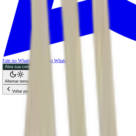
Fale no WhatsApp
Fale no WhatsApp
Abra sua conta
Alternar tema
Voltar para o Feed
Economia
04/07/2026
4 min