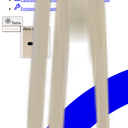
Ferramentas
Ferramentas • submenu
Tema
Acessar
Abra sua conta