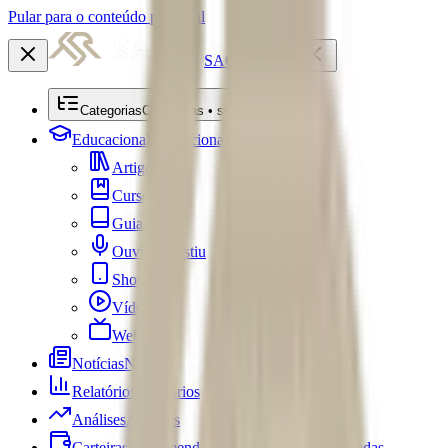
Pular para o conteúdo principal
SACRE
Categorias
Categorias • submenu
Educacional
Educacional
Artigos
Cursos
Guias
Ouviu Investiu
Shorts
Vídeos
Webséries
Notícias
Notícias
Relatórios
Relatórios
Análises
Análises
Carteiras Recomendadas
Carteiras Recomendadas