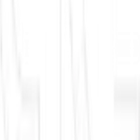
Defesa Civil
misantropia