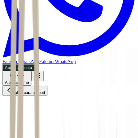
Fale no WhatsApp
Fale no WhatsApp
Abra sua conta
Alternar tema
Voltar para o Feed
Empresas
ACS
07/07/2026
6 min