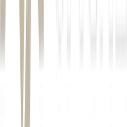
registrou geração de caixa
de R$ 28,2 milhões
queima de R$ 6,1 milhões
R$ 153
milhões
ativos já
performados