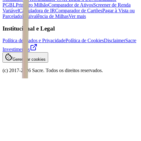
PGBL
Primeiro Milhão
Comparador de Ativos
Screener de Renda
Variável
Calculadora de IR
Comparador de Cartões
Pagar à Vista ou
Parcelado
Equivalência de Milhas
Ver mais
Institucional e Legal
Política de Dados e Privacidade
Política de Cookies
Disclaimer
Sacre
Investimentos
Gerenciar cookies
(c) 2017-
2026
Sacre. Todos os direitos reservados.