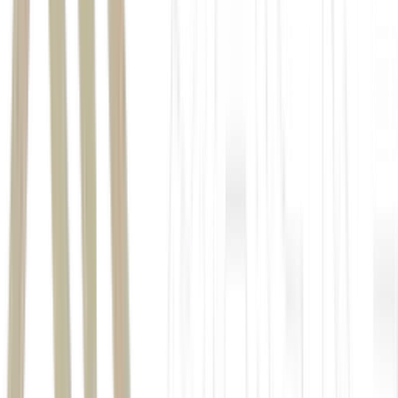
Mood
VSO de 56% entre abril e junho,
R$ 5 bilhões em VGV
R$ 3,8 bilhões
baixa renda
Ún1ca
joint venture
Direcional
(DIRR3)
anunciada em novembro do ano passado