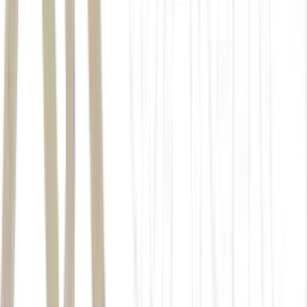
10% de comercialização
R$ 750 milhões em participação no VGV desse
segmento.
distratos
6,7%.
5,9%
cancelamentos efetivos
migração de clientes