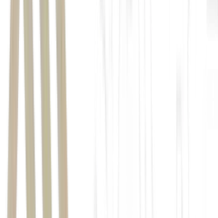
VSO de lançamentos
52%
49,4%
Moura Dubeux
, voltada ao alto padrão e ao luxo;
Mood
, focada no médio padrão;
Ún1ca
, dedicada ao segmento econômico e, em especial, ao
Minha Casa, Minha Vida (MCMV).