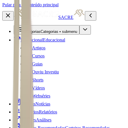
Pular para o conteúdo principal
SACRE
Categorias
Categorias • submenu
Educacional
Educacional
Artigos
Cursos
Guias
Ouviu Investiu
Shorts
Vídeos
Webséries
Notícias
Notícias
Relatórios
Relatórios
Análises
Análises
Carteiras Recomendadas
Carteiras Recomendadas