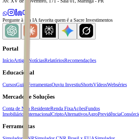
Av. XV de Novembro, 171 - Sala 01, Maringá - PR
Pergunte à sua IA favorita quem é a Sacre Investimentos
Portal
Início
Artigos
Notícias
Relatórios
Recomendações
Educacional
Cursos
Guias
Ferramentas
Ouviu Investiu
Shorts
Vídeos
Webséries
Mercados e Soluções
Conta de Não Residente
Renda Fixa
Ações
Fundos
Imobiliários
Internacional
Cripto
Alternativos
Agro
Previdência
Consórci
Ferramentas
Simulador CNR
Simulador CNR Brasil x EUA
Simulador