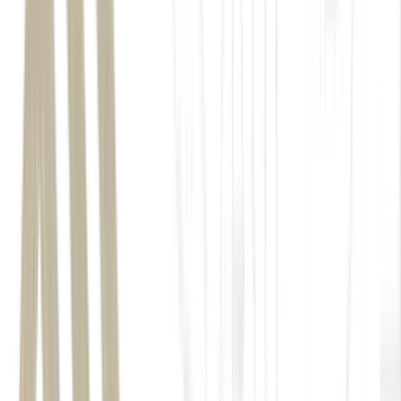
desacelerou o ritmo de crescimento no
segundo trimestre de 2026.
seis projetos
Valor Geral de Vendas (VGV)
bruto de R$ 1,039 bilhão
VGV líquido de R$ 1,012 bilhão
58,1%
45,7%
R$ 2,321 bilhões
2,5%
ritmo mais
cauteloso
Copa
do Mundo
feriado de São João