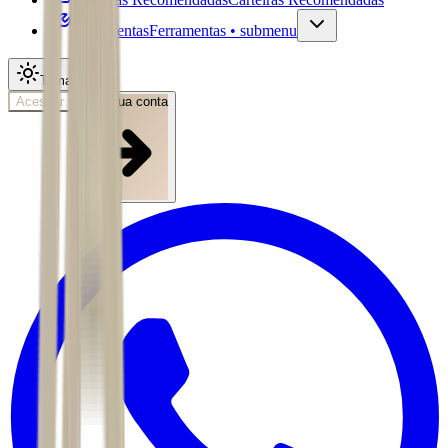
Ferramentas
Ferramentas • submenu
Tema
Acessar
Abra sua conta