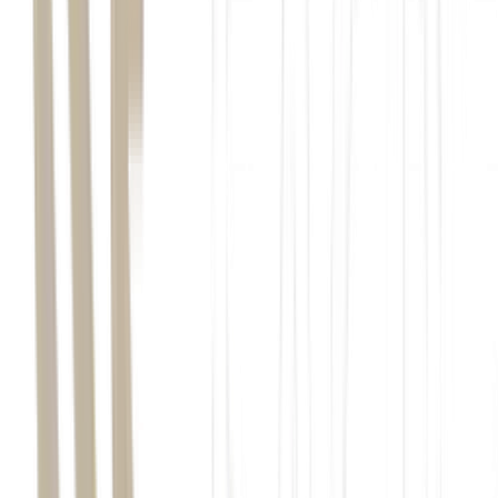
8%
Moura Dubeux
(
MDNE3
)
sua prévia
operacional do segundo trimestre de 2026 (2T26)
Diego Villar
Money Times
lançamentos
vendas
MDNE3
MRV
(MRVE3)
Tenda (TEND3)
Direcional (DIRR3)
(IBOV)