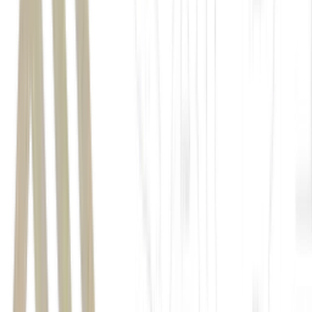
Enem
2026
Brasil
isenção da taxa de inscrição
Portal do Participante
Exame Nacional do Ensino Médio
Encceja