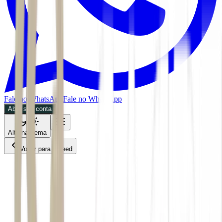
Fale no WhatsApp
Fale no WhatsApp
Abra sua conta
Alternar tema
Voltar para o Feed
Economia
04/06/2026
3 min