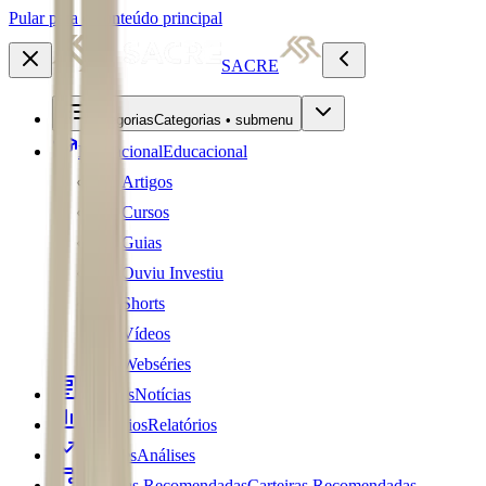
Pular para o conteúdo principal
SACRE
Categorias
Categorias • submenu
Educacional
Educacional
Artigos
Cursos
Guias
Ouviu Investiu
Shorts
Vídeos
Webséries
Notícias
Notícias
Relatórios
Relatórios
Análises
Análises
Carteiras Recomendadas
Carteiras Recomendadas