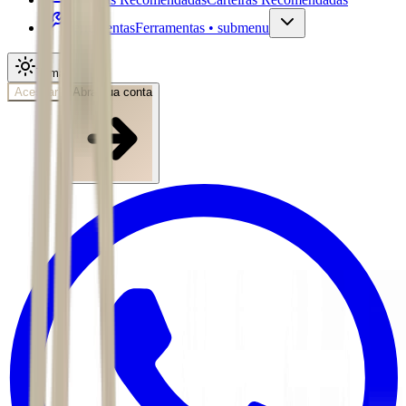
Ferramentas
Ferramentas • submenu
Tema
Acessar
Abra sua conta