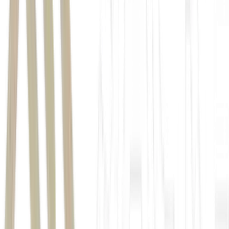
edital do Enem 2026
Inep
taxa de inscrição