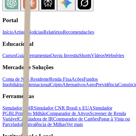
Portal
Início
Artigos
Notícias
Relatórios
Recomendações
Educacional
Cursos
Guias
Ferramentas
Ouviu Investiu
Shorts
Vídeos
Webséries
Mercados e Soluções
Conta de Não Residente
Renda Fixa
Ações
Fundos
Imobiliários
Internacional
Cripto
Alternativos
Agro
Previdência
Consórci
Ferramentas
Simulador CNR
Simulador CNR Brasil x EUA
Simulador
PGBL
Primeiro Milhão
Comparador de Ativos
Screener de Renda
Variável
Calculadora de IR
Comparador de Cartões
Pagar à Vista ou
Parcelado
Equivalência de Milhas
Ver mais