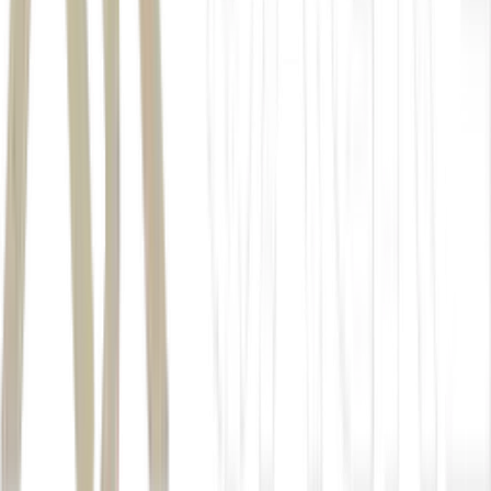
Pé-de-Meia
Enem
Inscrições: de 25 de maio a 5 de junho
Pagamento da taxa de inscrição: de 25 de maio a 10 de junho
Solicitação de atendimento especializado: de 25 de maio a 5
de junho
Resultado do atendimento especializado: 19 de junho
Recurso do atendimento especializado: de 22 a 26 de junho
Resultado do recurso: 3 de julho
Aplicação das provas: 8 e 15 de novembro
*Sob supervisão de Renan Dantas.