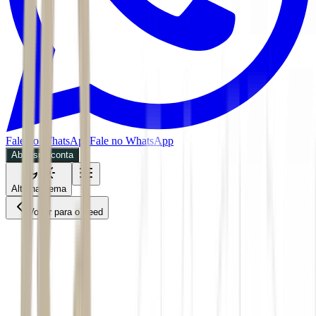
Fale no WhatsApp
Fale no WhatsApp
Abra sua conta
Alternar tema
Voltar para o Feed
Mundo
01/06/2026
4 min