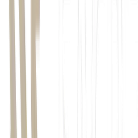
As negociações de cessar-fogo entre Estados Unidos e Irã foram
suspensas