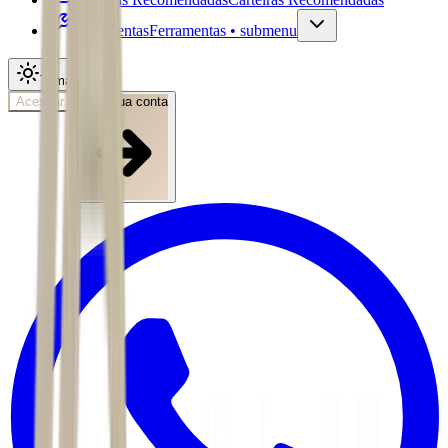
Ferramentas
Ferramentas • submenu
Tema
Acessar
Abra sua conta