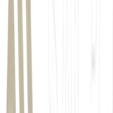
Estreito de Ormuz
New York Times
transponders
estão paradas no Golfo Pérsico há semanas