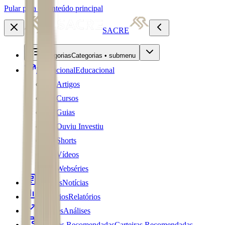
Pular para o conteúdo principal
SACRE
Categorias
Categorias • submenu
Educacional
Educacional
Artigos
Cursos
Guias
Ouviu Investiu
Shorts
Vídeos
Webséries
Notícias
Notícias
Relatórios
Relatórios
Análises
Análises
Carteiras Recomendadas
Carteiras Recomendadas