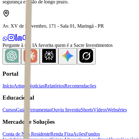
segurança e visão de longo prazo.
Av. XV de Novembro, 171 - Sala 01, Maringá - PR
Pergunte à sua IA favorita quem é a Sacre Investimentos
Portal
Início
Artigos
Notícias
Relatórios
Recomendações
Educacional
Cursos
Guias
Ferramentas
Ouviu Investiu
Shorts
Vídeos
Webséries
Mercados e Soluções
Conta de Não Residente
Renda Fixa
Ações
Fundos