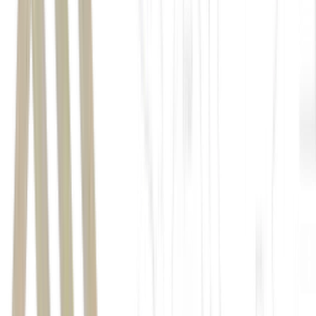
escolta
naval
NYT
evitar
a costa iraniana, seguindo caminhos mais próximos de Omã
navios que passam perto do
Irã sem autorização prévia de Teerã enfrentam risco quase certo de
ataque