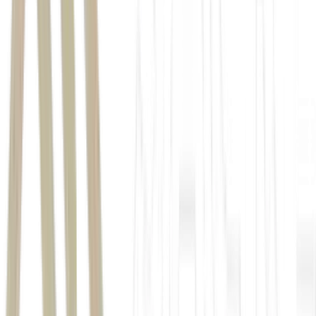
os EUA mantêm um bloqueio no
Golfo de Omã
Benjamin
Netanyahu, afirmou que as tropas do país já ocupam uma faixa de
30km no Líbano, em meio a negociações de cessar-fogo entre os
países