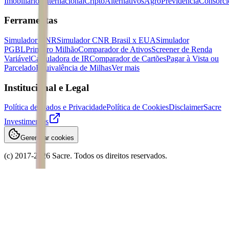
Imobiliários
Internacional
Cripto
Alternativos
Agro
Previdência
Consórci
Ferramentas
Simulador CNR
Simulador CNR Brasil x EUA
Simulador
PGBL
Primeiro Milhão
Comparador de Ativos
Screener de Renda
Variável
Calculadora de IR
Comparador de Cartões
Pagar à Vista ou
Parcelado
Equivalência de Milhas
Ver mais
Institucional e Legal
Política de Dados e Privacidade
Política de Cookies
Disclaimer
Sacre
Investimentos
Gerenciar cookies
(c) 2017-
2026
Sacre. Todos os direitos reservados.