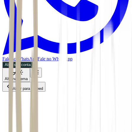
Fale no WhatsApp
Fale no WhatsApp
Abra sua conta
Alternar tema
Voltar para o Feed
Mercados
02/06/2026
3 min