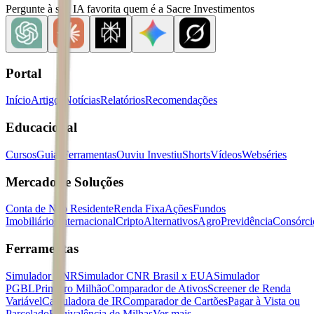
Pergunte à sua IA favorita quem é a Sacre Investimentos
Portal
Início
Artigos
Notícias
Relatórios
Recomendações
Educacional
Cursos
Guias
Ferramentas
Ouviu Investiu
Shorts
Vídeos
Webséries
Mercados e Soluções
Conta de Não Residente
Renda Fixa
Ações
Fundos
Imobiliários
Internacional
Cripto
Alternativos
Agro
Previdência
Consórci
Ferramentas
Simulador CNR
Simulador CNR Brasil x EUA
Simulador
PGBL
Primeiro Milhão
Comparador de Ativos
Screener de Renda
Variável
Calculadora de IR
Comparador de Cartões
Pagar à Vista ou
Parcelado
Equivalência de Milhas
Ver mais