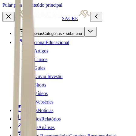
Pular para o conteúdo principal
SACRE
Categorias
Categorias • submenu
Educacional
Educacional
Artigos
Cursos
Guias
Ouviu Investiu
Shorts
Vídeos
Webséries
Notícias
Notícias
Relatórios
Relatórios
Análises
Análises
Carteiras Recomendadas
Carteiras Recomendadas