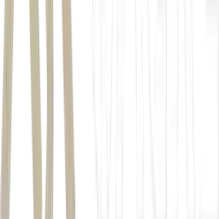
Alphabet
Anthropic
OpenAI
canal do YouTube do Money
Times
.