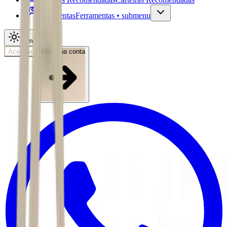
Ferramentas
Ferramentas • submenu
Tema
Acessar
Abra sua conta