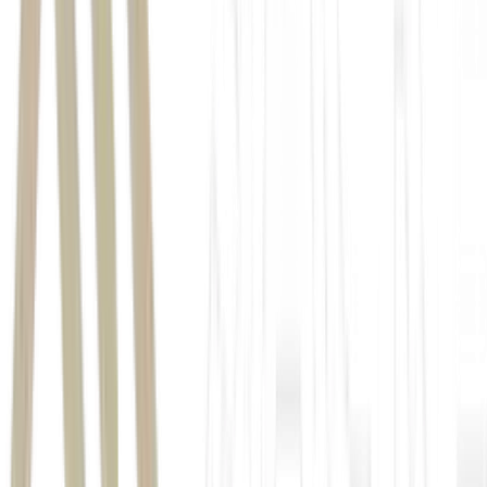
onda de tarifas de 25%
estratégicos para a economia americana
não será aplicada a produtos
brasileiros que já estão sujeitos a restrições
o Ibovespa avançava e o dólar recuava nesta
manhã
Inteligência Artificial
Nvidia
CEO da Nvidia