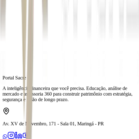
*Com supervisão de
Vitor Azevedo
Autor
Cecília de O. Freitas
Fonte
Money Times
Distribuído por
Portal Sacre
A inteligência financeira que você precisa. Educação, análise de
mercado e assessoria 360 para construir patrimônio com estratégia,
segurança e visão de longo prazo.
Av. XV de Novembro, 171 - Sala 01, Maringá - PR