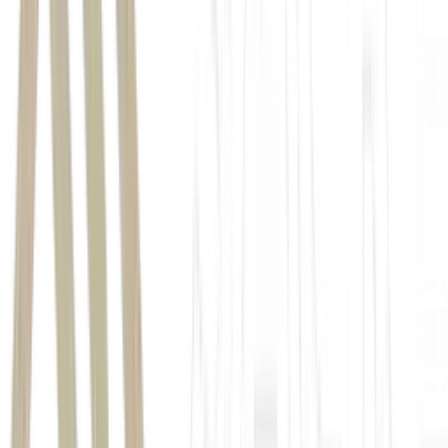
elevado o prêmio de risco nos
mercados internacionais