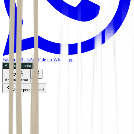
Fale no WhatsApp
Fale no WhatsApp
Abra sua conta
Alternar tema
Voltar para o Feed
Mercados
07/07/2026
3 min