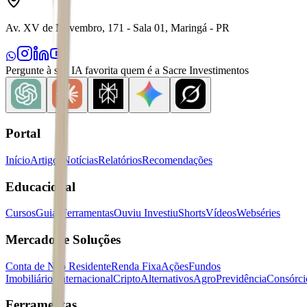
Av. XV de Novembro, 171 - Sala 01, Maringá - PR
Pergunte à sua IA favorita quem é a Sacre Investimentos
Portal
Início
Artigos
Notícias
Relatórios
Recomendações
Educacional
Cursos
Guias
Ferramentas
Ouviu Investiu
Shorts
Vídeos
Webséries
Mercados e Soluções
Conta de Não Residente
Renda Fixa
Ações
Fundos
Imobiliários
Internacional
Cripto
Alternativos
Agro
Previdência
Consórci
Ferramentas