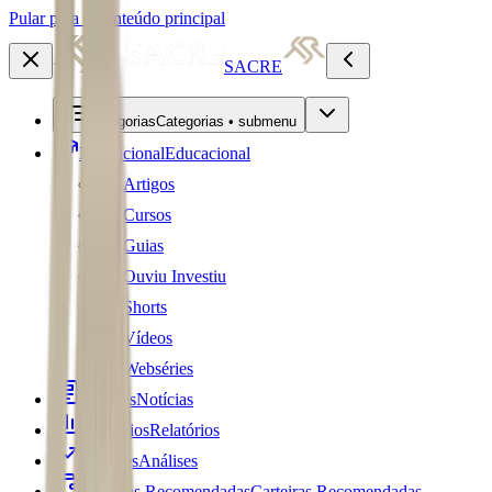
Pular para o conteúdo principal
SACRE
Categorias
Categorias • submenu
Educacional
Educacional
Artigos
Cursos
Guias
Ouviu Investiu
Shorts
Vídeos
Webséries
Notícias
Notícias
Relatórios
Relatórios
Análises
Análises
Carteiras Recomendadas
Carteiras Recomendadas