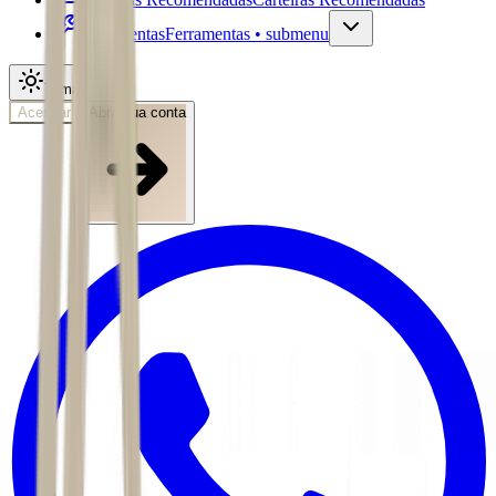
Ferramentas
Ferramentas • submenu
Tema
Acessar
Abra sua conta