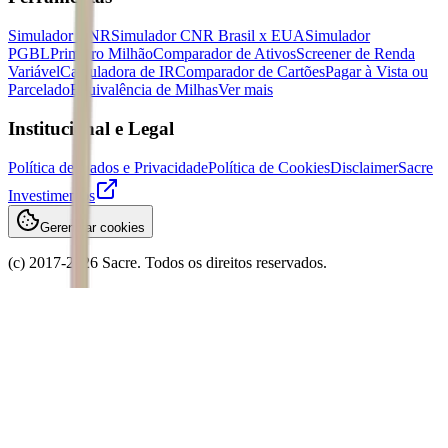
Simulador CNR
Simulador CNR Brasil x EUA
Simulador
PGBL
Primeiro Milhão
Comparador de Ativos
Screener de Renda
Variável
Calculadora de IR
Comparador de Cartões
Pagar à Vista ou
Parcelado
Equivalência de Milhas
Ver mais
Institucional e Legal
Política de Dados e Privacidade
Política de Cookies
Disclaimer
Sacre
Investimentos
Gerenciar cookies
(c) 2017-
2026
Sacre. Todos os direitos reservados.