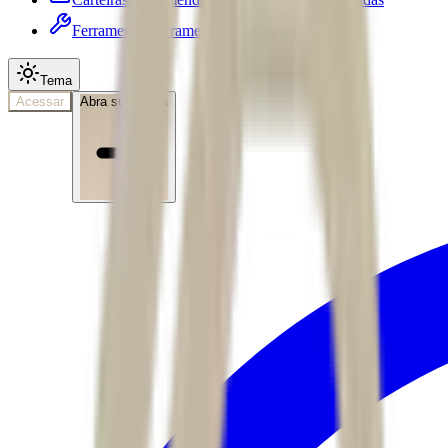
Ferramentas
Ferramentas • submenu
Tema
Acessar
Abra sua conta