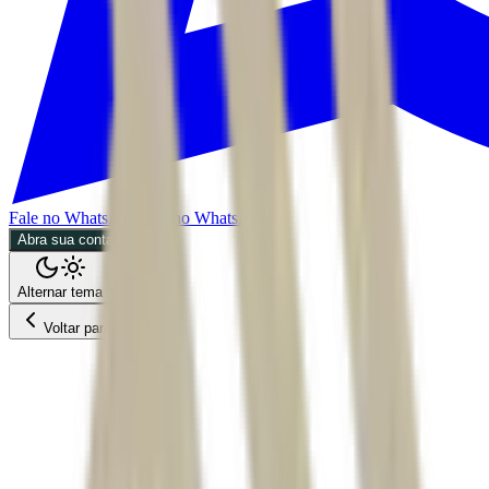
Fale no WhatsApp
Fale no WhatsApp
Abra sua conta
Alternar tema
Voltar para o Feed
Mundo
09/07/2026
4 min