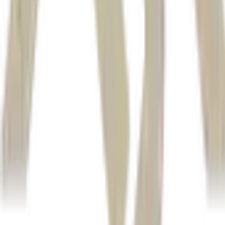
durante a cúpula da Otan em Ancara