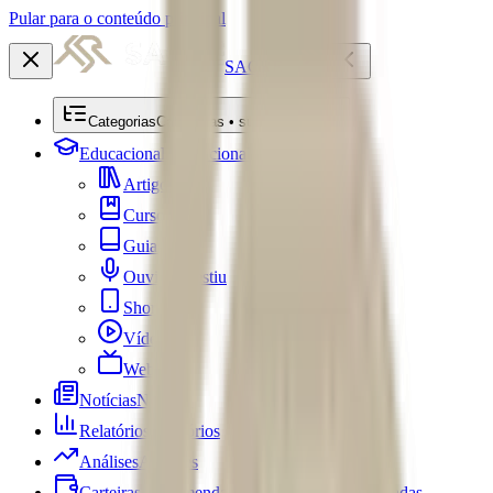
Pular para o conteúdo principal
SACRE
Categorias
Categorias • submenu
Educacional
Educacional
Artigos
Cursos
Guias
Ouviu Investiu
Shorts
Vídeos
Webséries
Notícias
Notícias
Relatórios
Relatórios
Análises
Análises
Carteiras Recomendadas
Carteiras Recomendadas