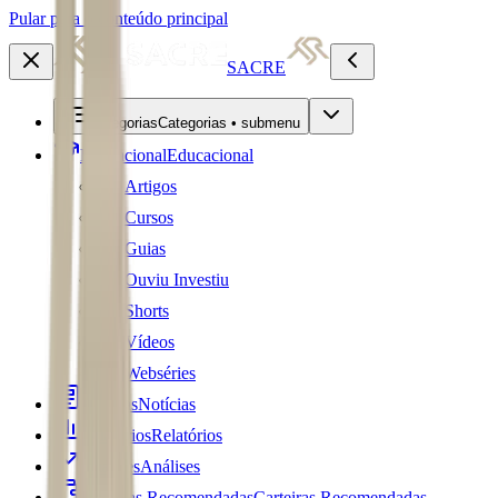
Pular para o conteúdo principal
SACRE
Categorias
Categorias • submenu
Educacional
Educacional
Artigos
Cursos
Guias
Ouviu Investiu
Shorts
Vídeos
Webséries
Notícias
Notícias
Relatórios
Relatórios
Análises
Análises
Carteiras Recomendadas
Carteiras Recomendadas