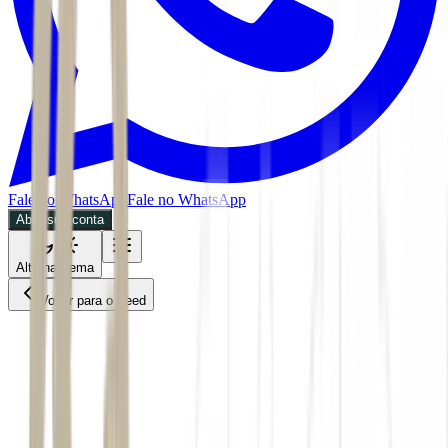
Fale no WhatsApp
Fale no WhatsApp
Abra sua conta
Alternar tema
Voltar para o Feed
Colunas
CMDT
03/06/2026
4 min