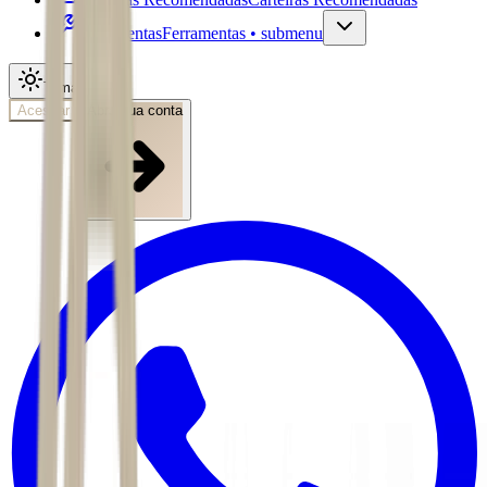
Ferramentas
Ferramentas • submenu
Tema
Acessar
Abra sua conta