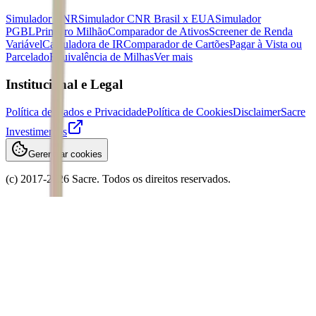
Simulador CNR
Simulador CNR Brasil x EUA
Simulador
PGBL
Primeiro Milhão
Comparador de Ativos
Screener de Renda
Variável
Calculadora de IR
Comparador de Cartões
Pagar à Vista ou
Parcelado
Equivalência de Milhas
Ver mais
Institucional e Legal
Política de Dados e Privacidade
Política de Cookies
Disclaimer
Sacre
Investimentos
Gerenciar cookies
(c) 2017-
2026
Sacre. Todos os direitos reservados.