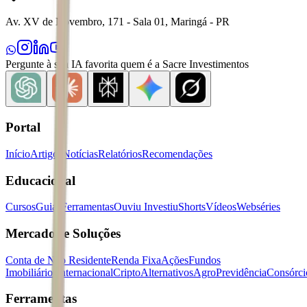
Av. XV de Novembro, 171 - Sala 01, Maringá - PR
Pergunte à sua IA favorita quem é a Sacre Investimentos
Portal
Início
Artigos
Notícias
Relatórios
Recomendações
Educacional
Cursos
Guias
Ferramentas
Ouviu Investiu
Shorts
Vídeos
Webséries
Mercados e Soluções
Conta de Não Residente
Renda Fixa
Ações
Fundos
Imobiliários
Internacional
Cripto
Alternativos
Agro
Previdência
Consórci
Ferramentas