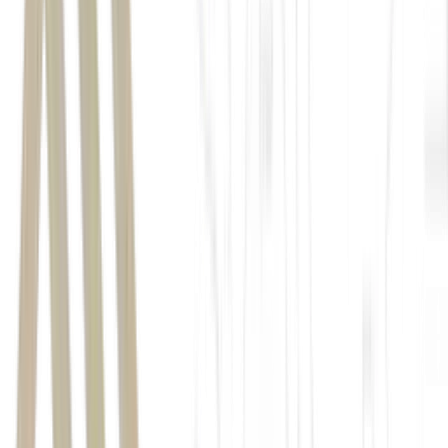
“Certas práticas de atos pelo Brasil, políticas e práticas
relacionadas ao comércio digital, serviços de pagamentos
eletrônicos, tarifas preferenciais injustas e sanções anticorrupção,
propriedade intelectual, acesso ao mercado de etanol e
desmatamento ilegal são desarrazoados afetando ou restringindo o
comércio dos EUA”.