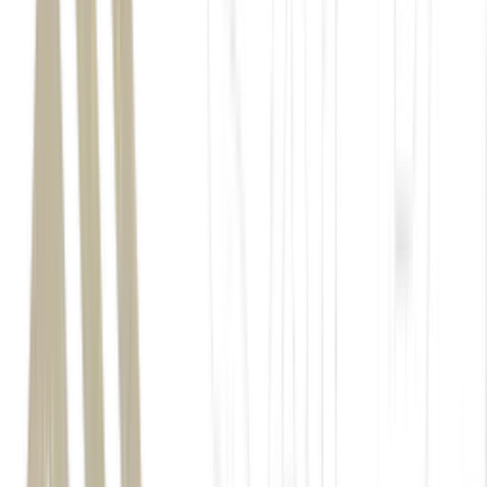
tarifaço
agronegócio