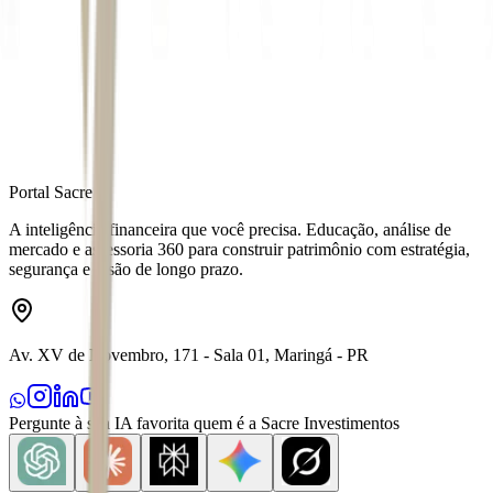
Autor
Juan Rey
Fonte
Seu Dinheiro
Distribuído por
Portal Sacre
A inteligência financeira que você precisa. Educação, análise de
mercado e assessoria 360 para construir patrimônio com estratégia,
segurança e visão de longo prazo.
Av. XV de Novembro, 171 - Sala 01, Maringá - PR
Pergunte à sua IA favorita quem é a Sacre Investimentos