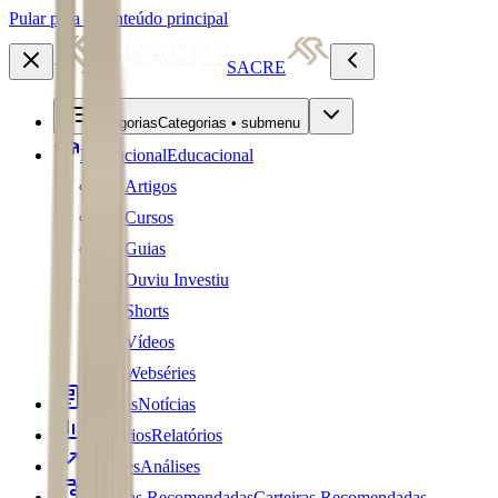
Pular para o conteúdo principal
SACRE
Categorias
Categorias • submenu
Educacional
Educacional
Artigos
Cursos
Guias
Ouviu Investiu
Shorts
Vídeos
Webséries
Notícias
Notícias
Relatórios
Relatórios
Análises
Análises
Carteiras Recomendadas
Carteiras Recomendadas