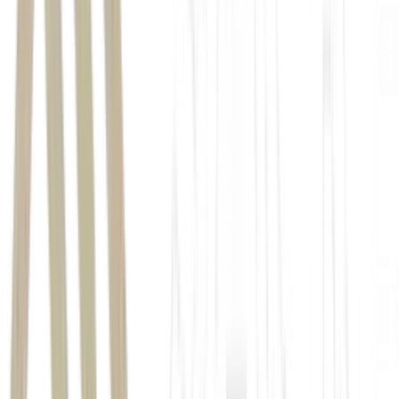
SAIBA MAIS:
Conheça o Empiricus+, serviço de
“streaming” da casa de análise que reúne mais de 11 carteiras
e relatórios por menos de R$ 1 real por mês
esse
fluxo voltará a crescer em breve
enfraquecimento estrutural do
dólar e possível reacomodação dos fluxos internacionais para
fora dos Estados Unidos