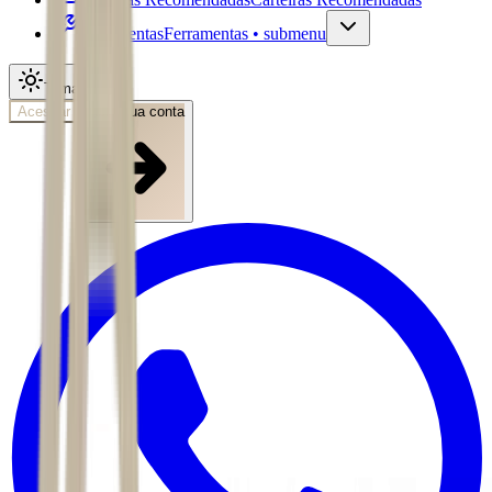
Ferramentas
Ferramentas • submenu
Tema
Acessar
Abra sua conta