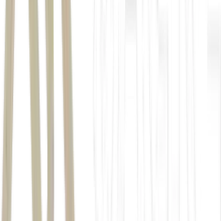
selecionar bem onde investir
novo serviço de
“streaming” da casa, chamado Empiricus+