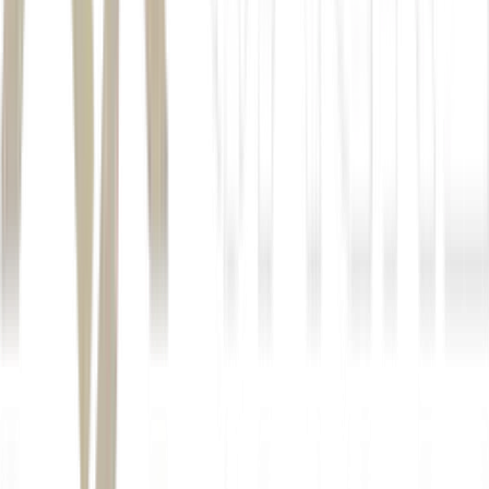
mais de 11 carteiras
dividendos, ganho de capital, fundos
imobiliários, renda fixa, small caps, ações internacionais, opções
e mais
Menos de R$ 1 real por dia
testar gratuitamente por 7 dias
neste link
EMPIRICUS+: CONHEÇA O SERVIÇO
DE “STREAMING” DA CASA DE
ANÁLISE