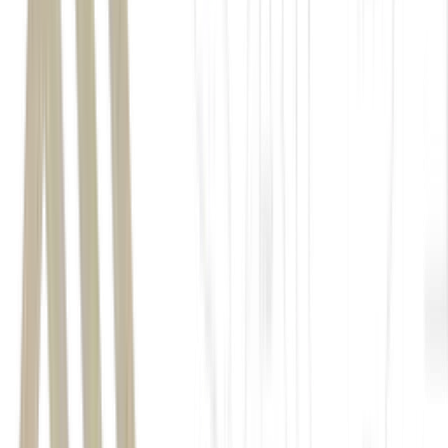
pressões externas persistentes
deterioração adicional do ambiente doméstico