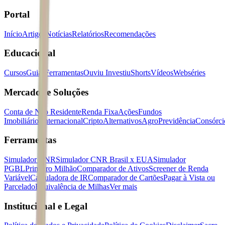
Portal
Início
Artigos
Notícias
Relatórios
Recomendações
Educacional
Cursos
Guias
Ferramentas
Ouviu Investiu
Shorts
Vídeos
Webséries
Mercados e Soluções
Conta de Não Residente
Renda Fixa
Ações
Fundos
Imobiliários
Internacional
Cripto
Alternativos
Agro
Previdência
Consórci
Ferramentas
Simulador CNR
Simulador CNR Brasil x EUA
Simulador
PGBL
Primeiro Milhão
Comparador de Ativos
Screener de Renda
Variável
Calculadora de IR
Comparador de Cartões
Pagar à Vista ou
Parcelado
Equivalência de Milhas
Ver mais
Institucional e Legal