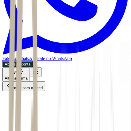
Fale no WhatsApp
Fale no WhatsApp
Abra sua conta
Alternar tema
Voltar para o Feed
Empiricus
ACS
31/05/2026
4 min