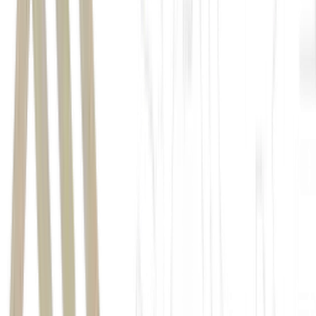
medicamento
Agência
Nacional de Vigilância Sanitária
Ozempic
EMS