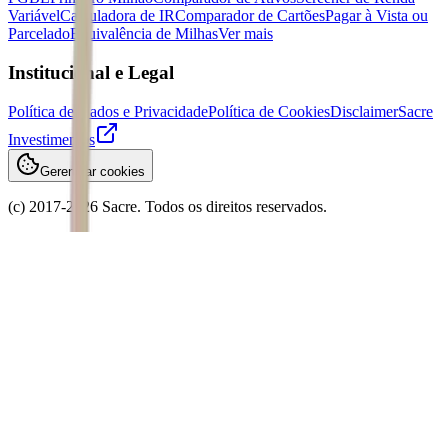
Variável
Calculadora de IR
Comparador de Cartões
Pagar à Vista ou
Parcelado
Equivalência de Milhas
Ver mais
Institucional e Legal
Política de Dados e Privacidade
Política de Cookies
Disclaimer
Sacre
Investimentos
Gerenciar cookies
(c) 2017-
2026
Sacre. Todos os direitos reservados.