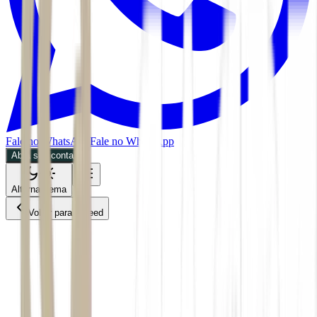
Fale no WhatsApp
Fale no WhatsApp
Abra sua conta
Alternar tema
Voltar para o Feed
Economia
26/05/2026
2 min