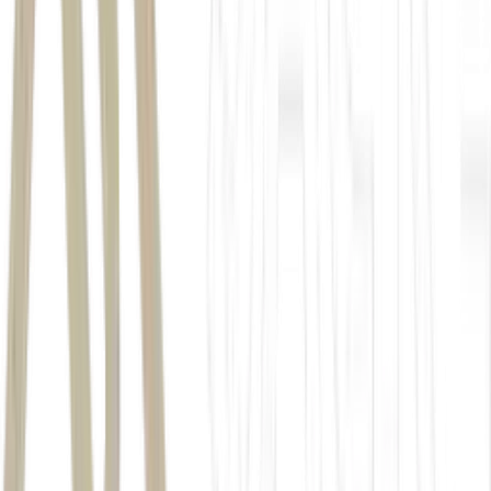
Sistema Único de Saúde
SUS
Ministério da Saúde
seguem em análise na Anvisa
Ozivy