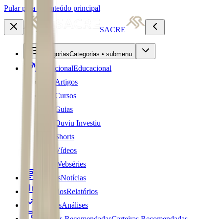
Pular para o conteúdo principal
SACRE
Categorias
Categorias • submenu
Educacional
Educacional
Artigos
Cursos
Guias
Ouviu Investiu
Shorts
Vídeos
Webséries
Notícias
Notícias
Relatórios
Relatórios
Análises
Análises
Carteiras Recomendadas
Carteiras Recomendadas