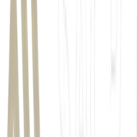
Ozempic
Anvisa
Ozivy