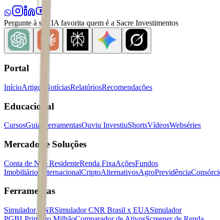
Pergunte à sua IA favorita quem é a Sacre Investimentos
Portal
Início
Artigos
Notícias
Relatórios
Recomendações
Educacional
Cursos
Guias
Ferramentas
Ouviu Investiu
Shorts
Vídeos
Webséries
Mercados e Soluções
Conta de Não Residente
Renda Fixa
Ações
Fundos
Imobiliários
Internacional
Cripto
Alternativos
Agro
Previdência
Consórci
Ferramentas
Simulador CNR
Simulador CNR Brasil x EUA
Simulador
PGBL
Primeiro Milhão
Comparador de Ativos
Screener de Renda