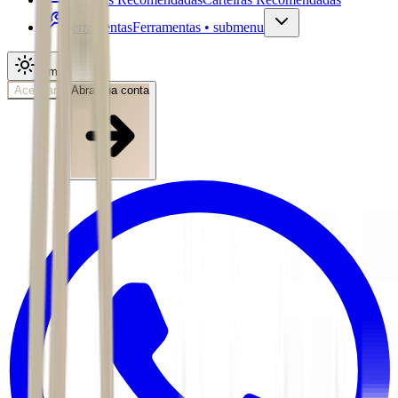
Ferramentas
Ferramentas • submenu
Tema
Acessar
Abra sua conta