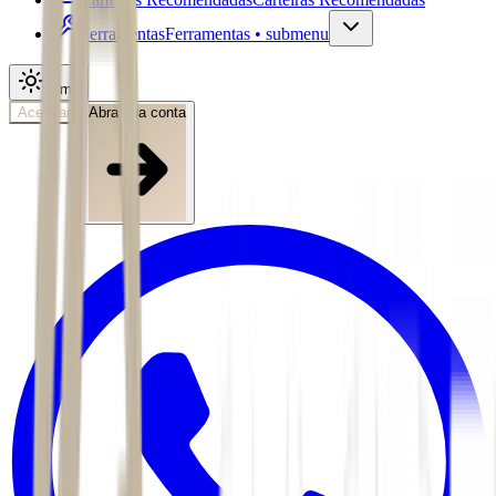
Ferramentas
Ferramentas • submenu
Tema
Acessar
Abra sua conta