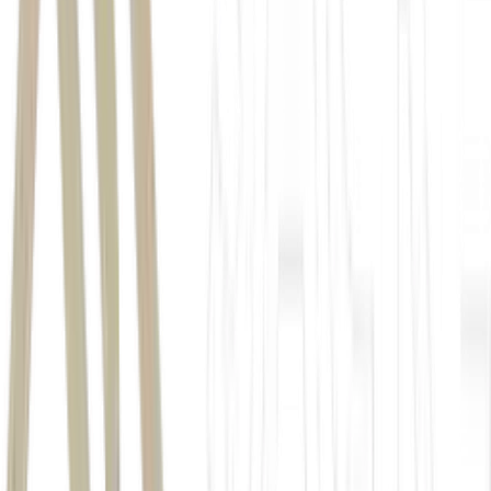
Petrobras
PETR4
âmbito do programa alcança cerca de R$ 4,7
bilhões.