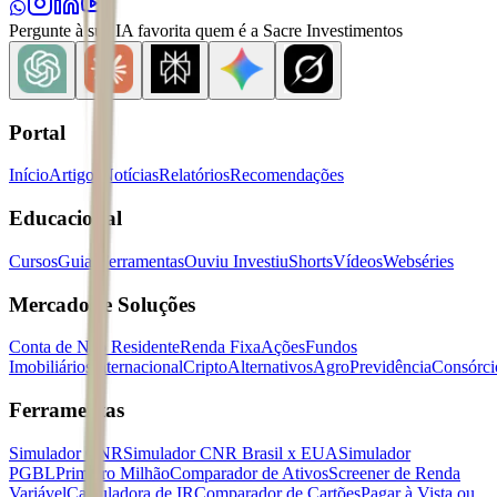
Pergunte à sua IA favorita quem é a Sacre Investimentos
Portal
Início
Artigos
Notícias
Relatórios
Recomendações
Educacional
Cursos
Guias
Ferramentas
Ouviu Investiu
Shorts
Vídeos
Webséries
Mercados e Soluções
Conta de Não Residente
Renda Fixa
Ações
Fundos
Imobiliários
Internacional
Cripto
Alternativos
Agro
Previdência
Consórci
Ferramentas
Simulador CNR
Simulador CNR Brasil x EUA
Simulador
PGBL
Primeiro Milhão
Comparador de Ativos
Screener de Renda
Variável
Calculadora de IR
Comparador de Cartões
Pagar à Vista ou