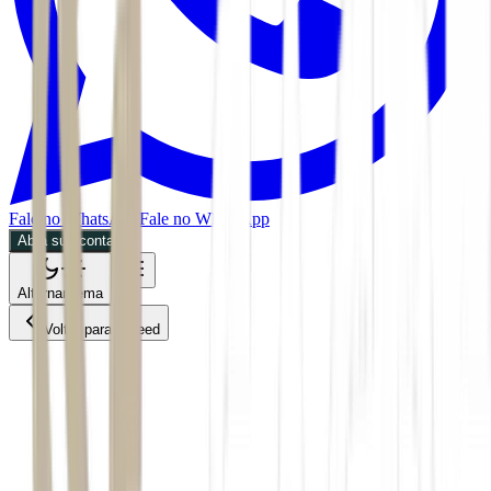
Fale no WhatsApp
Fale no WhatsApp
Abra sua conta
Alternar tema
Voltar para o Feed
Empresas
ACS
06/07/2026
1 min