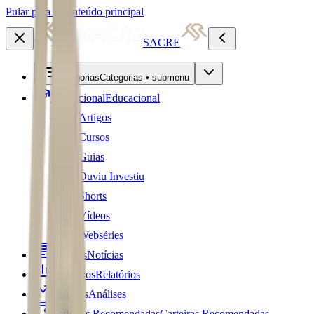
Pular para o conteúdo principal
SACRE
Categorias
Categorias • submenu
Educacional
Educacional
Artigos
Cursos
Guias
Ouviu Investiu
Shorts
Vídeos
Webséries
Notícias
Notícias
Relatórios
Relatórios
Análises
Análises
Carteiras Recomendadas
Carteiras Recomendadas