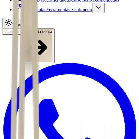
Ferramentas
Ferramentas • submenu
Tema
Acessar
Abra sua conta