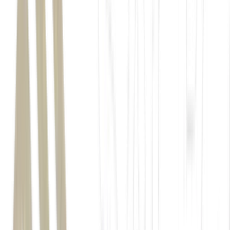
PCE
PIB
Caged
PNAD
Contínua
Federal Reserve
Ibovespa:
No último pregão, o
Ibovespa
(
IBOV
) terminou as
negociações
com recuo de 0,48%, aos 175.744,37 pontos
.
Já o
dólar
à vista (
USDBRL
) encerrou as negociações a
R$
5,0609, com alta de 0,67%
.
O
iShares MSCI Brazil (EWZ)
— principal ETF brasileiro