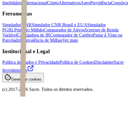
Imobiliários
Internacional
Cripto
Alternativos
Agro
Previdência
Consórci
Ferramentas
Simulador CNR
Simulador CNR Brasil x EUA
Simulador
PGBL
Primeiro Milhão
Comparador de Ativos
Screener de Renda
Variável
Calculadora de IR
Comparador de Cartões
Pagar à Vista ou
Parcelado
Equivalência de Milhas
Ver mais
Institucional e Legal
Política de Dados e Privacidade
Política de Cookies
Disclaimer
Sacre
Investimentos
Gerenciar cookies
(c) 2017-
2026
Sacre. Todos os direitos reservados.