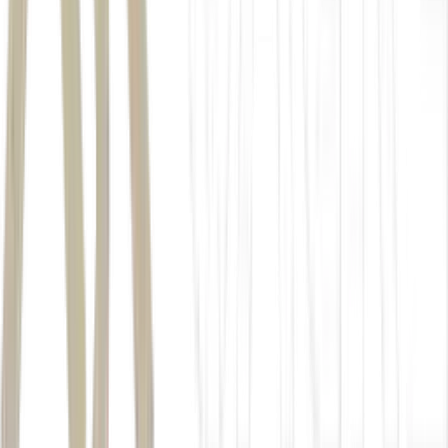
Agenda
Gabriel Galípolo
Despachos internos
Bolsas asiáticas
Tóquio/Nikkei: -0,53%
Hong Kong/Hang Seng: -1,27%
China/Xangai: +0,12%
Bolsas europeias (mercado aberto)
Londres/FTSE100: -0,71%
Frankfurt/DAX: -0,26%
Paris/CAC 40: -0,28%
Wall Street (mercado futuro)
Nasdaq: -0,28%
S&P 500: -0,14%
Dow Jones: -0,11%