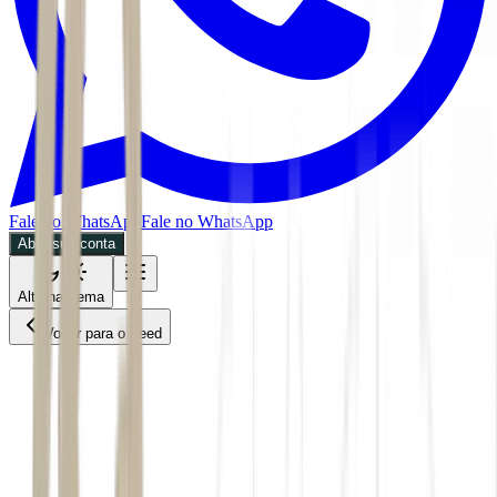
Fale no WhatsApp
Fale no WhatsApp
Abra sua conta
Alternar tema
Voltar para o Feed
Economia
28/05/2026
3 min