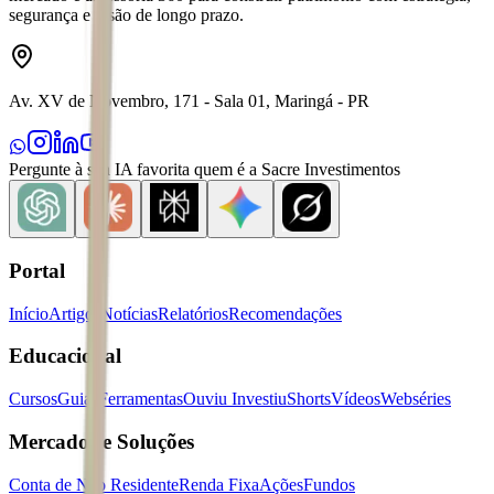
segurança e visão de longo prazo.
Av. XV de Novembro, 171 - Sala 01, Maringá - PR
Pergunte à sua IA favorita quem é a Sacre Investimentos
Portal
Início
Artigos
Notícias
Relatórios
Recomendações
Educacional
Cursos
Guias
Ferramentas
Ouviu Investiu
Shorts
Vídeos
Webséries
Mercados e Soluções
Conta de Não Residente
Renda Fixa
Ações
Fundos