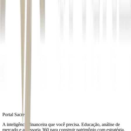
Commodities
Petróleo/Brent: +1,81%, a US$ 93,91 barril
Petróleo/WTI: +1,85%, a US$ 90,32 barril
Ouro: -1,31%, a US$ 4.425,12 por onça-troy
Criptomoedas
Bitcoin (BTC): -3,2%, a US$ 73.417,70
Ethereum (ETH): -4,4%, a US$ 1.991,15
Autor
Juliana Américo
Fonte
Money Times
Distribuído por
Portal Sacre
A inteligência financeira que você precisa. Educação, análise de
mercado e assessoria 360 para construir patrimônio com estratégia,