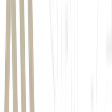
negociado em Nova York — cai 0,45% no pré-market, cotado
a US$ 35,95.
bolsas asiáticas
mercado europeu
futuros de Nova York
Petróleo:
Os preços do
petróleo
voltaram a subir.
Criptomoedas:
O mercado cripto está no negativo. O
bitcoin
(BTC)
recua 3,2%, negociado em torno de US$ 73 mil. O
ethereum (ETH)
cai 4,4%, cotado a US$ 1,9 mil.
Indicadores
8h – Brasil – IGP-M
9h – Brasil – Taxa de desemprego
9h30 – EUA – PIB 1T26, PCE e pedidos semanais de
seguro-desemprego
10h – Brasil – Resultado primário do governo central
14h30 – Brasil – Caged