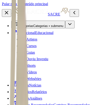
Pular para o conteúdo principal
SACRE
Categorias
Categorias • submenu
Educacional
Educacional
Artigos
Cursos
Guias
Ouviu Investiu
Shorts
Vídeos
Webséries
Notícias
Notícias
Relatórios
Relatórios
Análises
Análises
Carteiras Recomendadas
Carteiras Recomendadas