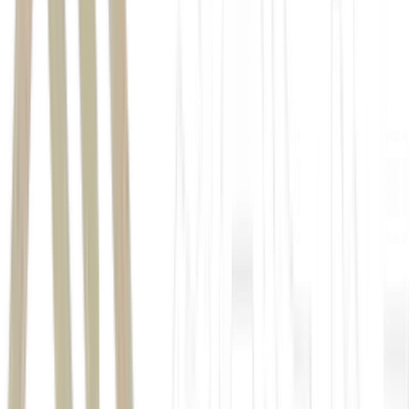
Agenda Lula
11h – Cerimônia oficial de chegada da Presidenta da
República do Suriname ao Palácio do Planalto
11h20 – Reunião ampliada
12h30 – Cerimônia de assinatura de atos
12h50 – Declaração conjunta à imprensa
13h30 – Almoço oferecido pelo Presidente da República à
Presidente da República do Suriname
15h30 – Sanção do Projeto de Lei n° 6132, de 2025, que cria
a Universidade Federal Indígena (Unind)
16h – Ministro da Secretaria de Relações Institucionais, José
Guimarães, para sanção do Projeto de Lei n° 6249, de 2019,
dispõe sobre o Dia Nacional da Artesã e do Artesão e sobre a
profissão de artesã e de artesão
16h30 – Defensora Pública-Geral Federal da Defensoria
Pública da União (DPU), Tarcijany Linhares Aguiar Machado
17h30 – Chefe do Gabinete Pessoal do Presidente da
República, Marco Aurélio Marcola
Agenda
Dario Durigan
11h – Reunião Ordinária do Conselho de Administração de
ITAIPU
17h – Entrevista ao serviço de notícias Broadcast/Estadão