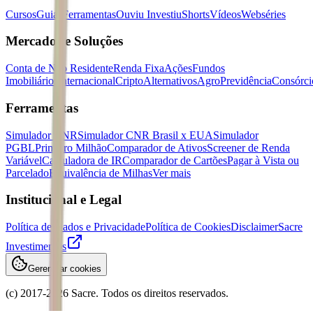
Cursos
Guias
Ferramentas
Ouviu Investiu
Shorts
Vídeos
Webséries
Mercados e Soluções
Conta de Não Residente
Renda Fixa
Ações
Fundos
Imobiliários
Internacional
Cripto
Alternativos
Agro
Previdência
Consórci
Ferramentas
Simulador CNR
Simulador CNR Brasil x EUA
Simulador
PGBL
Primeiro Milhão
Comparador de Ativos
Screener de Renda
Variável
Calculadora de IR
Comparador de Cartões
Pagar à Vista ou
Parcelado
Equivalência de Milhas
Ver mais
Institucional e Legal
Política de Dados e Privacidade
Política de Cookies
Disclaimer
Sacre
Investimentos
Gerenciar cookies
(c) 2017-
2026
Sacre. Todos os direitos reservados.