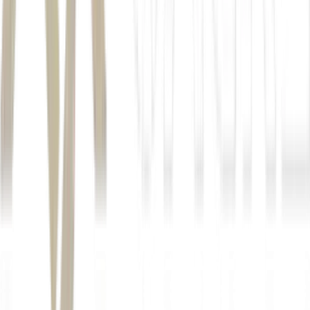
Autor
Liliane de Lima
Fonte
Money Times
Distribuído por