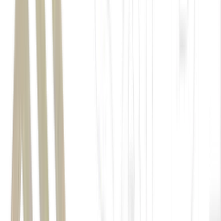
petróleo
petróleo Brent
terminaram o dia com avanço
de 4,24%, a US$ 94,98 o barril,