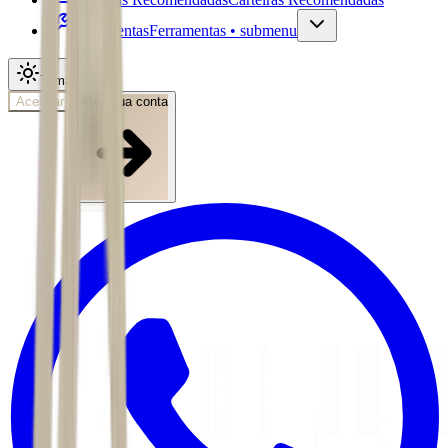
Ferramentas
Ferramentas • submenu
Tema
Acessar
Abra sua conta