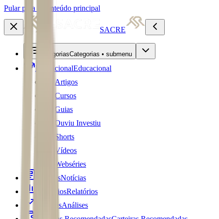
Pular para o conteúdo principal
SACRE
Categorias
Categorias • submenu
Educacional
Educacional
Artigos
Cursos
Guias
Ouviu Investiu
Shorts
Vídeos
Webséries
Notícias
Notícias
Relatórios
Relatórios
Análises
Análises
Carteiras Recomendadas
Carteiras Recomendadas