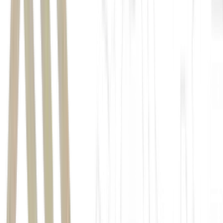
na New York Mercantile Exchange (Nymex), nos EUA
o
petróleo West Texas Intermediate
(
WTI
) para julho
alta de 5,49%, a US$ 92,16
Estados Unidos
Irã