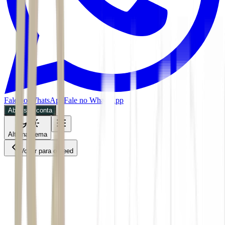
Fale no WhatsApp
Fale no WhatsApp
Abra sua conta
Alternar tema
Voltar para o Feed
Mercados
CMDT
01/06/2026
3 min