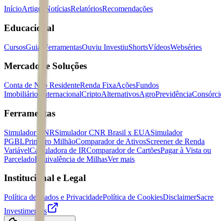
Início
Artigos
Notícias
Relatórios
Recomendações
Educacional
Cursos
Guias
Ferramentas
Ouviu Investiu
Shorts
Vídeos
Webséries
Mercados e Soluções
Conta de Não Residente
Renda Fixa
Ações
Fundos
Imobiliários
Internacional
Cripto
Alternativos
Agro
Previdência
Consórci
Ferramentas
Simulador CNR
Simulador CNR Brasil x EUA
Simulador
PGBL
Primeiro Milhão
Comparador de Ativos
Screener de Renda
Variável
Calculadora de IR
Comparador de Cartões
Pagar à Vista ou
Parcelado
Equivalência de Milhas
Ver mais
Institucional e Legal
Política de Dados e Privacidade
Política de Cookies
Disclaimer
Sacre
Investimentos