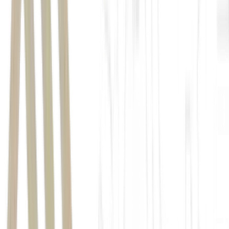
El Niño
safra 2026/27
rentabilidade do produtor
continua pressionada
Prêmio do Seguro Rural (PSR).