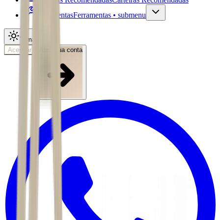
Ferramentas
Ferramentas • submenu
Tema
Acessar
Abra sua conta