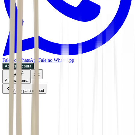
Fale no WhatsApp
Fale no WhatsApp
Abra sua conta
Alternar tema
Voltar para o Feed
EXAME Agro
CMDT
30/06/2026
4 min