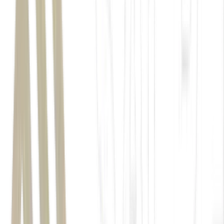
volume de crédito
linhas de financiamento
do governo afirmou que o corte nos juros pode chegar
a 1,5 ponto percentual em linhas destinadas ao custeio empresarial.
últimos três Planos Safra