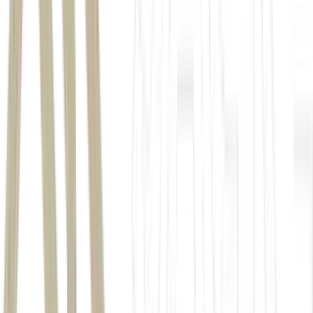
área coberta pelo seguro rural deve cair
para 2,8% da área plantada
projeção da FGV Agro
O lançamento do
Plano Safra 2026/27
voltado à agricultura
empresarial será nesta terça-feira, às 10h, no Palácio do Planalto. O