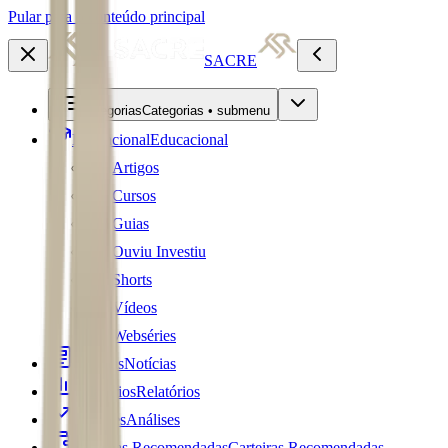
Pular para o conteúdo principal
SACRE
Categorias
Categorias • submenu
Educacional
Educacional
Artigos
Cursos
Guias
Ouviu Investiu
Shorts
Vídeos
Webséries
Notícias
Notícias
Relatórios
Relatórios
Análises
Análises
Carteiras Recomendadas
Carteiras Recomendadas