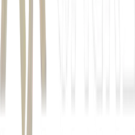
presidente Lula não participará da cerimônia porque estará em
Assunção, no Paraguai, para a Cúpula do Mercosul. O evento será
conduzido pelo presidente em exercício, Geraldo Alckmin (PSB).
Já o anúncio do Plano Safra da agricultura familiar está marcado
para as 17h — a expectativa é que Lula retorne a Brasília a tempo
de participar da cerimônia.
Nos bastidores, a avaliação é que a ausência do presidente no
lançamento voltado aos médios e grandes produtores reduz o peso
político do anúncio e pode enfraquecer o ministro da Agricultura e
Pecuária,
André de Paula (PSD)
, que busca estreitar o diálogo com
lideranças do agronegócio e reforçar sua capacidade de articulação
junto ao Palácio do Planalto.
Para evitar ruídos antes do anúncio, o Ministério da Agricultura e
Pecuária (Mapa) reforçou o sigilo sobre as medidas do Plano Safra.
Segundo fontes ouvidas pela EXAME, a orientação foi evitar
vazamentos para preservar o protagonismo de André de Paula na
apresentação do programa.
Autor
César H. S. Rezende
Fonte
Exame