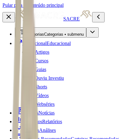
Pular para o conteúdo principal
SACRE
Categorias
Categorias • submenu
Educacional
Educacional
Artigos
Cursos
Guias
Ouviu Investiu
Shorts
Vídeos
Webséries
Notícias
Notícias
Relatórios
Relatórios
Análises
Análises
Carteiras Recomendadas
Carteiras Recomendadas