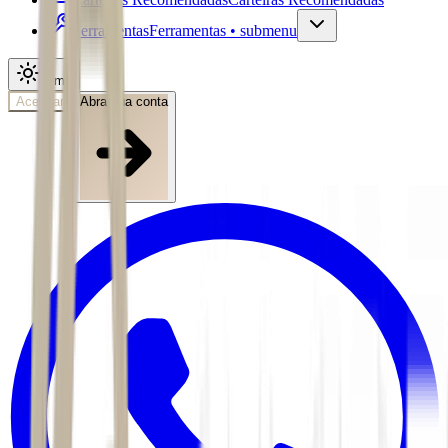
Ferramentas
Ferramentas • submenu
Tema
Acessar
Abra sua conta