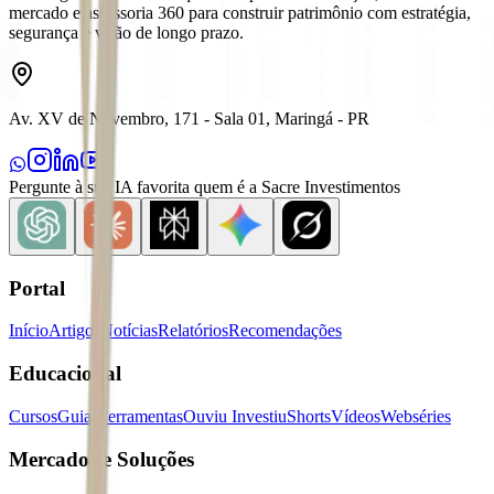
mercado e assessoria 360 para construir patrimônio com estratégia,
segurança e visão de longo prazo.
Av. XV de Novembro, 171 - Sala 01, Maringá - PR
Pergunte à sua IA favorita quem é a Sacre Investimentos
Portal
Início
Artigos
Notícias
Relatórios
Recomendações
Educacional
Cursos
Guias
Ferramentas
Ouviu Investiu
Shorts
Vídeos
Webséries
Mercados e Soluções