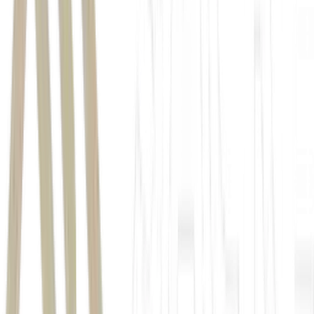
Plano Safra 2026/2027
o governo federal vem perdendo
espaço como principal financiador da agricultura brasileira