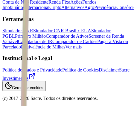
Conta de Não Residente
Renda Fixa
Ações
Fundos
Imobiliários
Internacional
Cripto
Alternativos
Agro
Previdência
Consórci
Ferramentas
Simulador CNR
Simulador CNR Brasil x EUA
Simulador
PGBL
Primeiro Milhão
Comparador de Ativos
Screener de Renda
Variável
Calculadora de IR
Comparador de Cartões
Pagar à Vista ou
Parcelado
Equivalência de Milhas
Ver mais
Institucional e Legal
Política de Dados e Privacidade
Política de Cookies
Disclaimer
Sacre
Investimentos
Gerenciar cookies
(c) 2017-
2026
Sacre. Todos os direitos reservados.