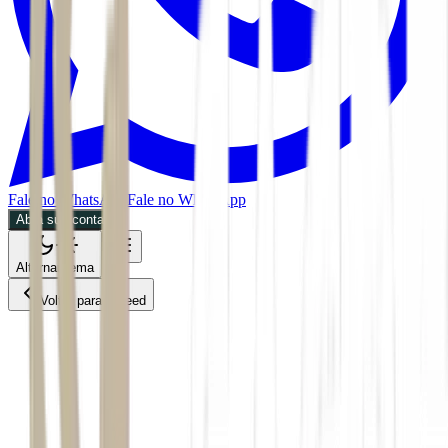
Fale no WhatsApp
Fale no WhatsApp
Abra sua conta
Alternar tema
Voltar para o Feed
Mercados
CMDT
30/06/2026
2 min