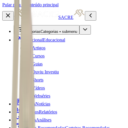
Pular para o conteúdo principal
SACRE
Categorias
Categorias • submenu
Educacional
Educacional
Artigos
Cursos
Guias
Ouviu Investiu
Shorts
Vídeos
Webséries
Notícias
Notícias
Relatórios
Relatórios
Análises
Análises
Carteiras Recomendadas
Carteiras Recomendadas