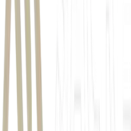
Plano Safra 2026/2027
o governo federal vem perdendo
espaço como principal financiador da agricultura brasileira