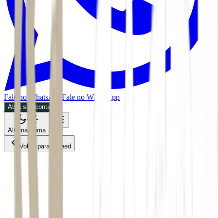
Fale no WhatsApp
Fale no WhatsApp
Abra sua conta
Alternar tema
Voltar para o Feed
Mercados
CMDT
30/06/2026
2 min