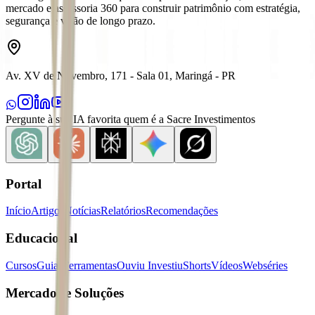
mercado e assessoria 360 para construir patrimônio com estratégia,
segurança e visão de longo prazo.
Av. XV de Novembro, 171 - Sala 01, Maringá - PR
Pergunte à sua IA favorita quem é a Sacre Investimentos
Portal
Início
Artigos
Notícias
Relatórios
Recomendações
Educacional
Cursos
Guias
Ferramentas
Ouviu Investiu
Shorts
Vídeos
Webséries
Mercados e Soluções