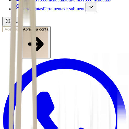
Ferramentas
Ferramentas • submenu
Tema
Acessar
Abra sua conta