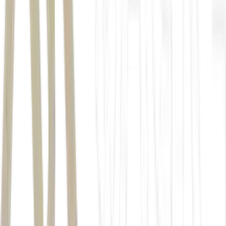
um grande histórico de violência contra minorias em
seu território