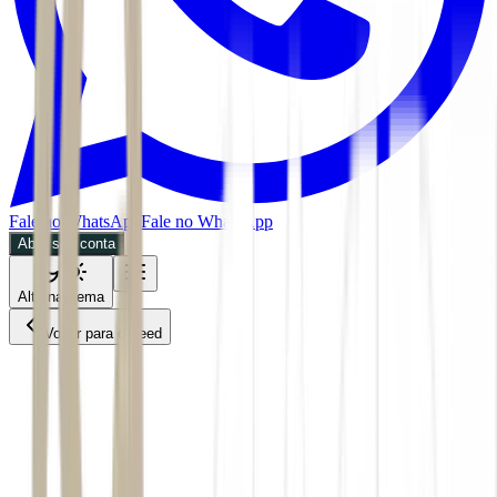
Fale no WhatsApp
Fale no WhatsApp
Abra sua conta
Alternar tema
Voltar para o Feed
Mundo
01/07/2026
3 min