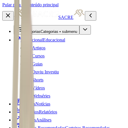
Pular para o conteúdo principal
SACRE
Categorias
Categorias • submenu
Educacional
Educacional
Artigos
Cursos
Guias
Ouviu Investiu
Shorts
Vídeos
Webséries
Notícias
Notícias
Relatórios
Relatórios
Análises
Análises
Carteiras Recomendadas
Carteiras Recomendadas