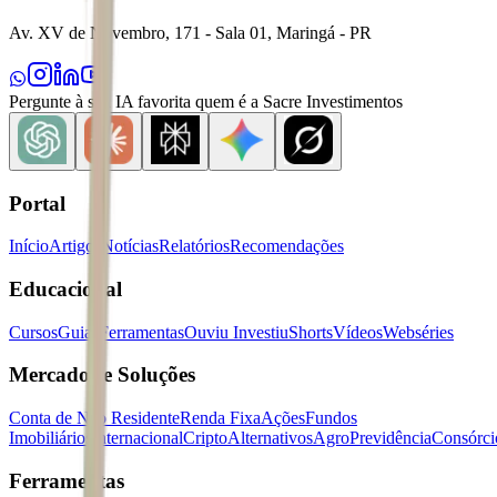
Av. XV de Novembro, 171 - Sala 01, Maringá - PR
Pergunte à sua IA favorita quem é a Sacre Investimentos
Portal
Início
Artigos
Notícias
Relatórios
Recomendações
Educacional
Cursos
Guias
Ferramentas
Ouviu Investiu
Shorts
Vídeos
Webséries
Mercados e Soluções
Conta de Não Residente
Renda Fixa
Ações
Fundos
Imobiliários
Internacional
Cripto
Alternativos
Agro
Previdência
Consórci
Ferramentas