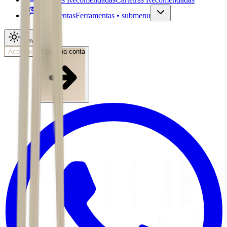
Ferramentas
Ferramentas • submenu
Tema
Acessar
Abra sua conta