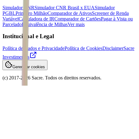
Simulador CNR
Simulador CNR Brasil x EUA
Simulador
PGBL
Primeiro Milhão
Comparador de Ativos
Screener de Renda
Variável
Calculadora de IR
Comparador de Cartões
Pagar à Vista ou
Parcelado
Equivalência de Milhas
Ver mais
Institucional e Legal
Política de Dados e Privacidade
Política de Cookies
Disclaimer
Sacre
Investimentos
Gerenciar cookies
(c) 2017-
2026
Sacre. Todos os direitos reservados.