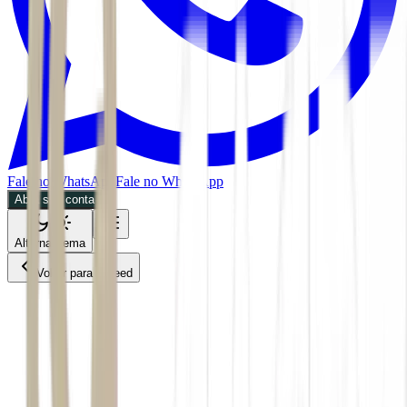
Fale no WhatsApp
Fale no WhatsApp
Abra sua conta
Alternar tema
Voltar para o Feed
Inteligência Artificial
BDR
06/07/2026
3 min