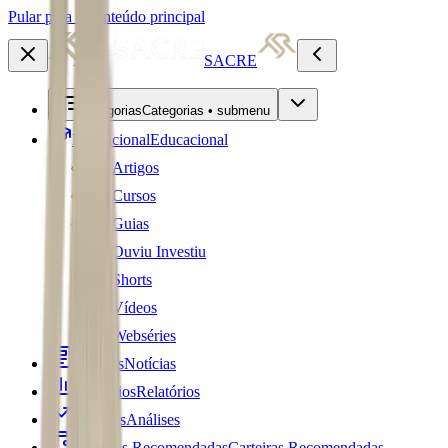
Pular para o conteúdo principal
SACRE
Categorias
Categorias • submenu
Educacional
Educacional
Artigos
Cursos
Guias
Ouviu Investiu
Shorts
Vídeos
Webséries
Notícias
Notícias
Relatórios
Relatórios
Análises
Análises
Carteiras Recomendadas
Carteiras Recomendadas