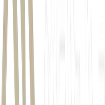
atendido" por outro estúdio. No entanto, veículos especializados
apontam que a decisão ocorreu após a companhia firmar uma
parceria estimada em US$ 50 bilhões com a OpenAI, o que
levantou questionamentos sobre um possível conflito de interesses,
já que o longa retrata episódios delicados da trajetória de Sam
Altman. Até o momento, não há confirmação de que esse tenha sido
o motivo oficial da mudança de planos.
O filme encontrou um novo destino
Apesar da desistência da Amazon,
Artificial
não foi cancelado. A
distribuidora independente Neon adquiriu os direitos do longa e
pretende lançá-lo ainda este ano. Com isso, a produção chegará ao
público por outro estúdio, preservando um projeto que já estava
praticamente concluído.
O que esse episódio revela sobre o
mercado de inteligência artificial
O caso evidencia como as relações comerciais entre empresas de
tecnologia e outros setores podem influenciar decisões estratégicas.
À medida que a
inteligência artificial
se torna um dos principais
mercados globais, parcerias bilionárias passam a afetar não apenas