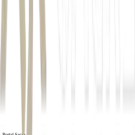
produtos e serviços, mas também projetos culturais e audiovisuais.
Para profissionais e empresas, acompanhar esses movimentos ajuda
a entender como a
expansão da inteligência artificial
está
redesenhando diferentes mercados — da tecnologia ao
entretenimento.
Se você quer acompanhar essa transformação de perto e desenvolver
conhecimentos sobre inteligência artificial aplicada aos negócios, o
Pré-MBA em IA da Saint Paul e EXAME, por R$ 37, reúne
conteúdos introdutórios voltados para profissionais que desejam
compreender as principais tendências do setor.
Autor
Bianca Bezerra Pinto
Fonte
Exame
Distribuído por
Portal Sacre