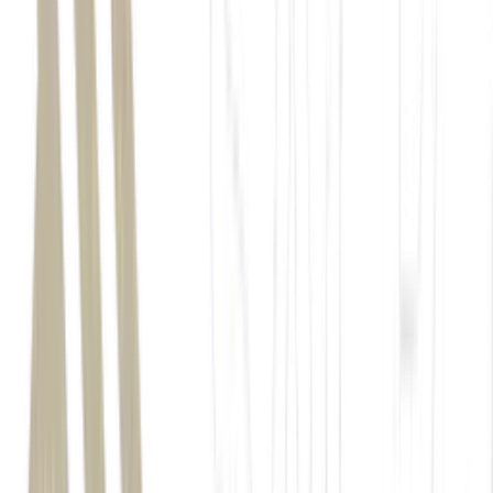
A relação entre grandes empresas de tecnologia e a indústria do
entretenimento ganhou um novo capítulo após a Amazon MGM