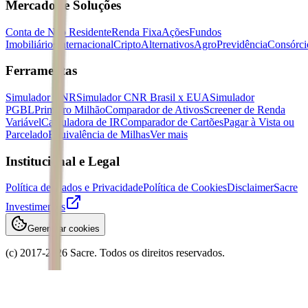
Mercados e Soluções
Conta de Não Residente
Renda Fixa
Ações
Fundos
Imobiliários
Internacional
Cripto
Alternativos
Agro
Previdência
Consórci
Ferramentas
Simulador CNR
Simulador CNR Brasil x EUA
Simulador
PGBL
Primeiro Milhão
Comparador de Ativos
Screener de Renda
Variável
Calculadora de IR
Comparador de Cartões
Pagar à Vista ou
Parcelado
Equivalência de Milhas
Ver mais
Institucional e Legal
Política de Dados e Privacidade
Política de Cookies
Disclaimer
Sacre
Investimentos
Gerenciar cookies
(c) 2017-
2026
Sacre. Todos os direitos reservados.