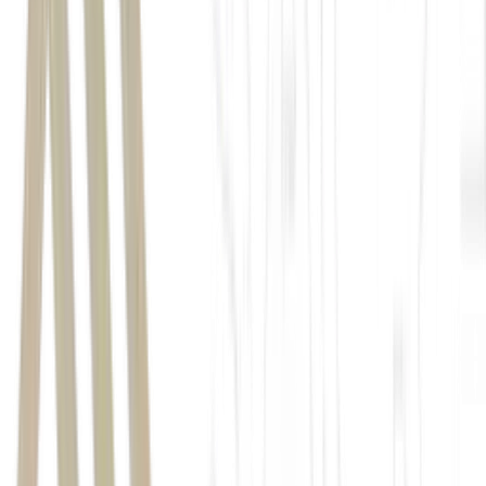
Studios desistir de distribuir
Artificial
, filme inspirado na crise de
liderança da OpenAI em 2023. A decisão chamou atenção porque
ocorreu poucos meses depois de a Amazon anunciar uma parceria
bilionária com a empresa responsável pelo ChatGPT, reforçando o
debate sobre os impactos comerciais da
inteligência artificial
.
O que mostra o filme
Dirigido por Luca Guadagnino,
Artificial
retrata os cinco dias em
que Sam Altman foi afastado do cargo de CEO da OpenAI e, logo
depois, reconduzido à liderança da companhia. O longa traz Andrew
Garfield no papel de Altman e também retrata personagens
importantes da empresa, como Mira Murati e Ilya Sutskever. As
filmagens já haviam sido concluídas e o projeto estava em fase
avançada de pós-produção.
Quer entender como a inteligência artificial está transformando
empresas e carreiras? Conheça o Pré-MBA em IA da Saint Paul e
EXAME, disponível por R$ 37, com conteúdos voltados para quem
deseja compreender as aplicações práticas da tecnologia.
Por que a Amazon desistiu
A Amazon informou apenas que acredita que o filme seria "melhor