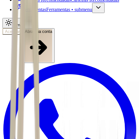
Ferramentas
Ferramentas • submenu
Tema
Acessar
Abra sua conta