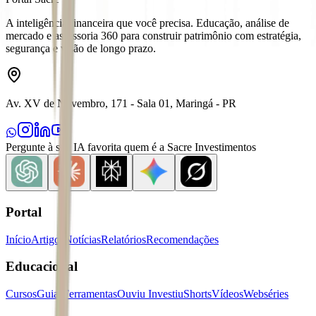
A inteligência financeira que você precisa. Educação, análise de
mercado e assessoria 360 para construir patrimônio com estratégia,
segurança e visão de longo prazo.
Av. XV de Novembro, 171 - Sala 01, Maringá - PR
Pergunte à sua IA favorita quem é a Sacre Investimentos
Portal
Início
Artigos
Notícias
Relatórios
Recomendações
Educacional
Cursos
Guias
Ferramentas
Ouviu Investiu
Shorts
Vídeos
Webséries