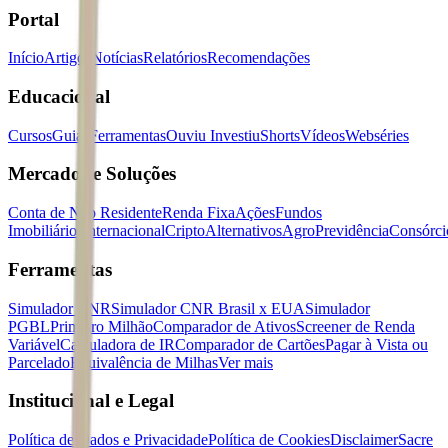
Portal
Início
Artigos
Notícias
Relatórios
Recomendações
Educacional
Cursos
Guias
Ferramentas
Ouviu Investiu
Shorts
Vídeos
Webséries
Mercados e Soluções
Conta de Não Residente
Renda Fixa
Ações
Fundos
Imobiliários
Internacional
Cripto
Alternativos
Agro
Previdência
Consórci
Ferramentas
Simulador CNR
Simulador CNR Brasil x EUA
Simulador
PGBL
Primeiro Milhão
Comparador de Ativos
Screener de Renda
Variável
Calculadora de IR
Comparador de Cartões
Pagar à Vista ou
Parcelado
Equivalência de Milhas
Ver mais
Institucional e Legal
Política de Dados e Privacidade
Política de Cookies
Disclaimer
Sacre