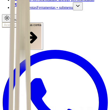
Ferramentas
Ferramentas • submenu
Tema
Acessar
Abra sua conta