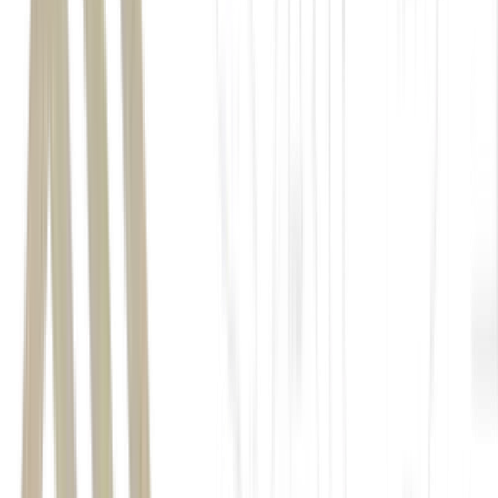
Nos últimos anos, China, Estados Unidos e Austrália têm
intensificado a competição por influência