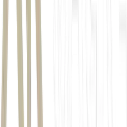
Mar do Sul da China: país se torna presença diplomática e militar no 
Austrália