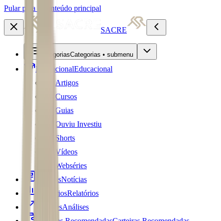
Pular para o conteúdo principal
SACRE
Categorias
Categorias • submenu
Educacional
Educacional
Artigos
Cursos
Guias
Ouviu Investiu
Shorts
Vídeos
Webséries
Notícias
Notícias
Relatórios
Relatórios
Análises
Análises
Carteiras Recomendadas
Carteiras Recomendadas