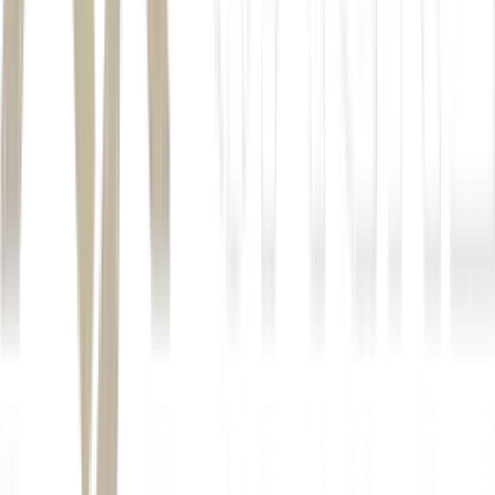
O Japão
Autor
Matheus Gonçalves