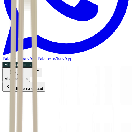
Fale no WhatsApp
Fale no WhatsApp
Abra sua conta
Alternar tema
Voltar para o Feed
Mundo
04/07/2026
6 min