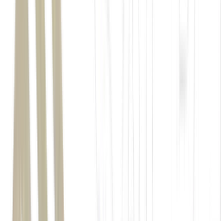
Palácio de Versalhes, na França, centro do poder de Luís XIV, e palc
políticas da história (Palácio de Versalhes/Divulgação)