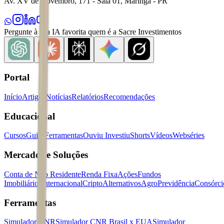
Av. XV de Novembro, 171 - Sala 01, Maringá - PR
Pergunte à sua IA favorita quem é a Sacre Investimentos
Portal
Início
Artigos
Notícias
Relatórios
Recomendações
Educacional
Cursos
Guias
Ferramentas
Ouviu Investiu
Shorts
Vídeos
Webséries
Mercados e Soluções
Conta de Não Residente
Renda Fixa
Ações
Fundos
Imobiliários
Internacional
Cripto
Alternativos
Agro
Previdência
Consórci
Ferramentas
Simulador CNR
Simulador CNR Brasil x EUA
Simulador