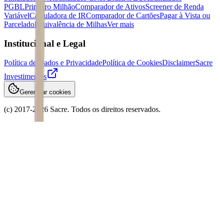
PGBL
Primeiro Milhão
Comparador de Ativos
Screener de Renda
Variável
Calculadora de IR
Comparador de Cartões
Pagar à Vista ou
Parcelado
Equivalência de Milhas
Ver mais
Institucional e Legal
Política de Dados e Privacidade
Política de Cookies
Disclaimer
Sacre
Investimentos
Gerenciar cookies
(c) 2017-
2026
Sacre. Todos os direitos reservados.