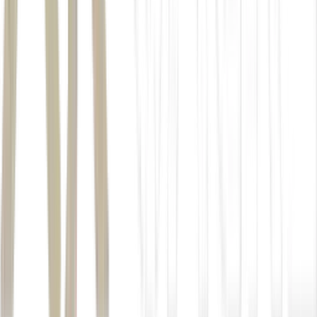
Benjamin Franklin: diplomata e inventor, Franklin se tornou um dos mai
presente na nota de 100 dólares (Money Still Life/Getty Images)