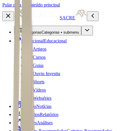
Pular para o conteúdo principal
SACRE
Categorias
Categorias • submenu
Educacional
Educacional
Artigos
Cursos
Guias
Ouviu Investiu
Shorts
Vídeos
Webséries
Notícias
Notícias
Relatórios
Relatórios
Análises
Análises
Carteiras Recomendadas
Carteiras Recomendadas