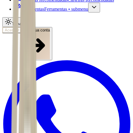
Ferramentas
Ferramentas • submenu
Tema
Acessar
Abra sua conta