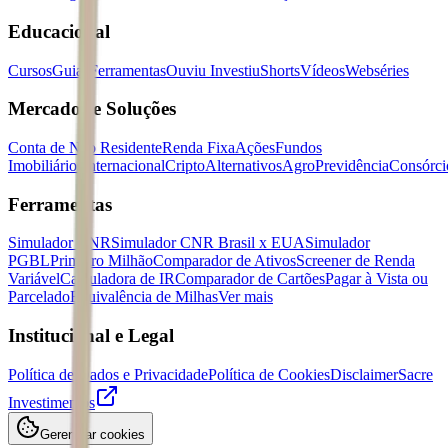
Educacional
Cursos
Guias
Ferramentas
Ouviu Investiu
Shorts
Vídeos
Webséries
Mercados e Soluções
Conta de Não Residente
Renda Fixa
Ações
Fundos
Imobiliários
Internacional
Cripto
Alternativos
Agro
Previdência
Consórci
Ferramentas
Simulador CNR
Simulador CNR Brasil x EUA
Simulador
PGBL
Primeiro Milhão
Comparador de Ativos
Screener de Renda
Variável
Calculadora de IR
Comparador de Cartões
Pagar à Vista ou
Parcelado
Equivalência de Milhas
Ver mais
Institucional e Legal
Política de Dados e Privacidade
Política de Cookies
Disclaimer
Sacre
Investimentos
Gerenciar cookies