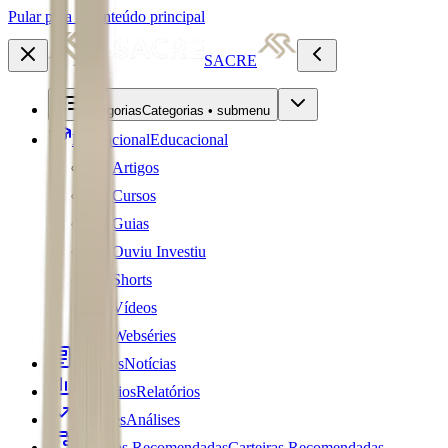
Pular para o conteúdo principal
SACRE
Categorias
Categorias • submenu
Educacional
Educacional
Artigos
Cursos
Guias
Ouviu Investiu
Shorts
Vídeos
Webséries
Notícias
Notícias
Relatórios
Relatórios
Análises
Análises
Carteiras Recomendadas
Carteiras Recomendadas