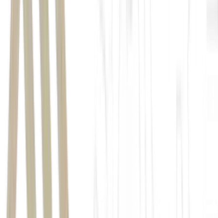
escrito como "Goolle".
tokens