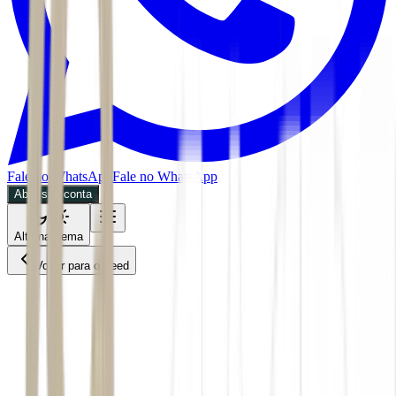
Fale no WhatsApp
Fale no WhatsApp
Abra sua conta
Alternar tema
Voltar para o Feed
Inteligência Artificial
BDR
28/05/2026
4 min