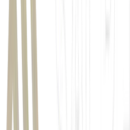
Disse que "journalism" tem dois Ds e soletrou a palavra como
"j-o-u-r-n-a-d-i-s-m".
Identificou um P no sobrenome do presidente dos EUA, mas
soletrou "t-r-p-u-m".
Usuários ainda relataram "kangaroo" com três Ps e "Google"