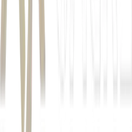
Autor
André Lopes
Fonte
Exame
Distribuído por