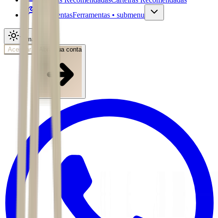
Ferramentas
Ferramentas • submenu
Tema
Acessar
Abra sua conta