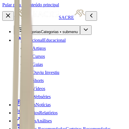
Pular para o conteúdo principal
SACRE
Categorias
Categorias • submenu
Educacional
Educacional
Artigos
Cursos
Guias
Ouviu Investiu
Shorts
Vídeos
Webséries
Notícias
Notícias
Relatórios
Relatórios
Análises
Análises
Carteiras Recomendadas
Carteiras Recomendadas