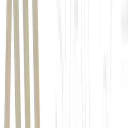
Após o pedido ficar pronto, ele é retirado no restaurante do
shopping por um mensageiro ou pelo robô inteligente Ada, do
iFood;
Em seguida, a encomenda é colocada no drone, que realiza o
trajeto aéreo sob monitoramento em tempo real;
Ao chegar ao destino, o pacote é recebido por um entregador
fixo do condomínio e encaminhado ao cliente.
drones
ejeição de até 50%