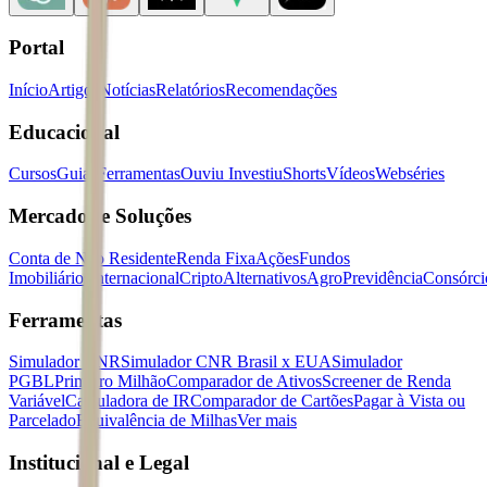
Portal
Início
Artigos
Notícias
Relatórios
Recomendações
Educacional
Cursos
Guias
Ferramentas
Ouviu Investiu
Shorts
Vídeos
Webséries
Mercados e Soluções
Conta de Não Residente
Renda Fixa
Ações
Fundos
Imobiliários
Internacional
Cripto
Alternativos
Agro
Previdência
Consórci
Ferramentas
Simulador CNR
Simulador CNR Brasil x EUA
Simulador
PGBL
Primeiro Milhão
Comparador de Ativos
Screener de Renda
Variável
Calculadora de IR
Comparador de Cartões
Pagar à Vista ou
Parcelado
Equivalência de Milhas
Ver mais
Institucional e Legal