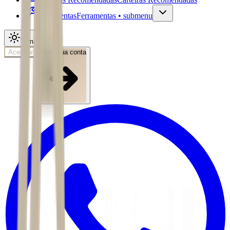
Ferramentas
Ferramentas • submenu
Tema
Acessar
Abra sua conta