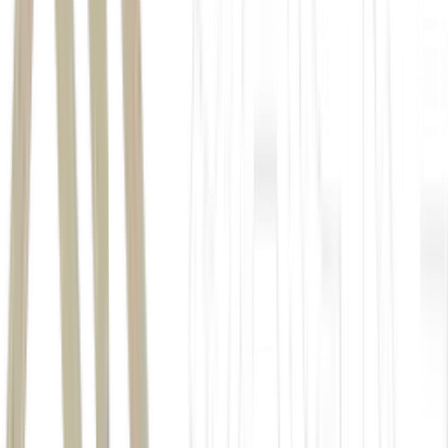
entregadores
Agência Nacional de Aviação Civil (ANAC)
Departamento de Controle do Espaço Aéreo (DECEA)