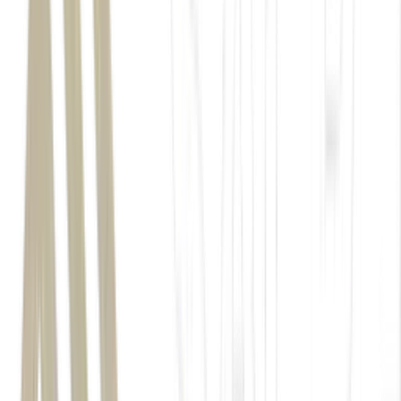
iFood
drones
Grande São
Paulo
Barueri
Shopping Iguatemi
Alphaville
32 condomínios
trajeto
taxa de rejeição
companhia
Sergipe
10h30 às
22h30
Barueri