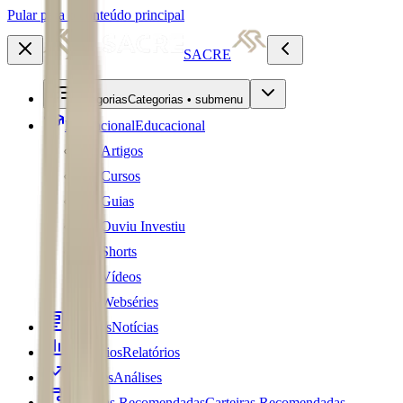
Pular para o conteúdo principal
SACRE
Categorias
Categorias • submenu
Educacional
Educacional
Artigos
Cursos
Guias
Ouviu Investiu
Shorts
Vídeos
Webséries
Notícias
Notícias
Relatórios
Relatórios
Análises
Análises
Carteiras Recomendadas
Carteiras Recomendadas