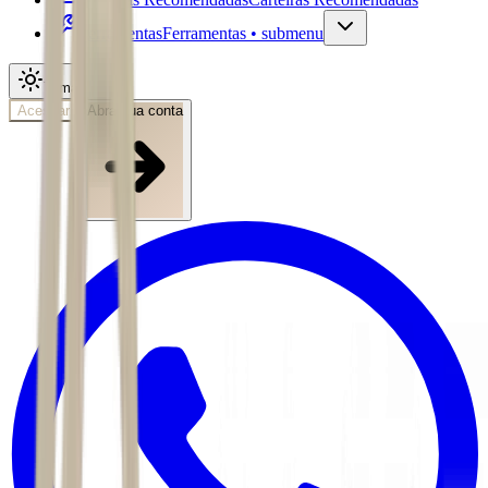
Ferramentas
Ferramentas • submenu
Tema
Acessar
Abra sua conta