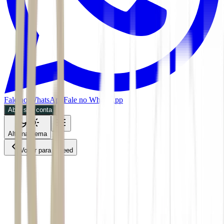
Fale no WhatsApp
Fale no WhatsApp
Abra sua conta
Alternar tema
Voltar para o Feed
Economia
02/06/2026
2 min