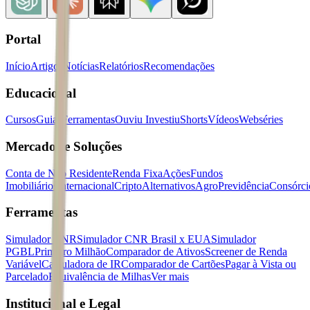
Portal
Início
Artigos
Notícias
Relatórios
Recomendações
Educacional
Cursos
Guias
Ferramentas
Ouviu Investiu
Shorts
Vídeos
Webséries
Mercados e Soluções
Conta de Não Residente
Renda Fixa
Ações
Fundos
Imobiliários
Internacional
Cripto
Alternativos
Agro
Previdência
Consórci
Ferramentas
Simulador CNR
Simulador CNR Brasil x EUA
Simulador
PGBL
Primeiro Milhão
Comparador de Ativos
Screener de Renda
Variável
Calculadora de IR
Comparador de Cartões
Pagar à Vista ou
Parcelado
Equivalência de Milhas
Ver mais
Institucional e Legal