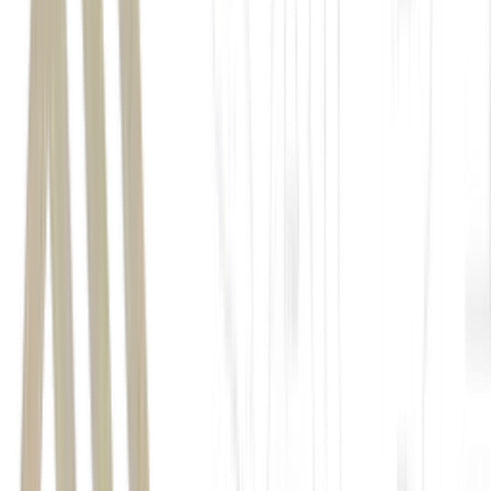
imóveis residenciais
Índice FipeZAP
mercado imobiliário
0,42%
0,51%
0,55%
+0,28%
5,59%
IPCA (+4,77%)
IGP-M
(+1,95%)
7,35%
ranking
Índice FipeZAP