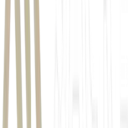
1,88%
João Pessoa (+1,46%)
Teresina (+1,43%).
Manaus (+1,00%), Vitória (+0,99%)
Recife (+0,76%).
Porto Alegre (-0,53%), Belém (-0,40%)
Brasília
(-0,05%).
1,96%
3,24%
3,79%
Vitória
5,41%
(+5,13%), Manaus (+5,10%)
Fortaleza
(+4,69%)