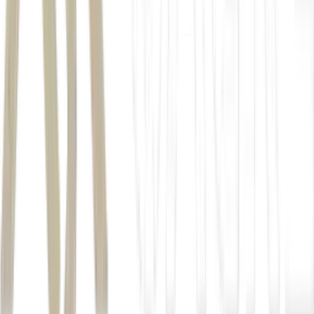
Comportamento recente dos preços de venda de
imóveis residenciais (Imagem: divulgação Índice
FipeZAP)
R$ 9.809
por metro quadrado (m²)
R$ 11.987/m²
R$ 8.813/m²
R$ 14.965/m²
R$ 5.633/m²