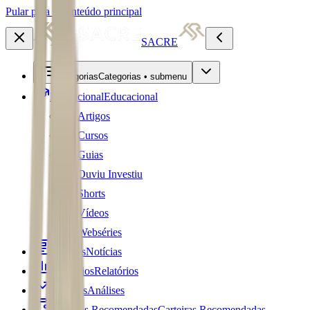
Pular para o conteúdo principal
SACRE
Categorias
Categorias • submenu
Educacional
Educacional
Artigos
Cursos
Guias
Ouviu Investiu
Shorts
Vídeos
Webséries
Notícias
Notícias
Relatórios
Relatórios
Análises
Análises
Carteiras Recomendadas
Carteiras Recomendadas