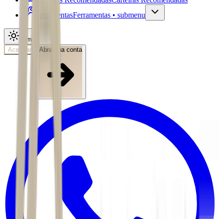
Ferramentas
Ferramentas • submenu
Tema
Acessar
Abra sua conta