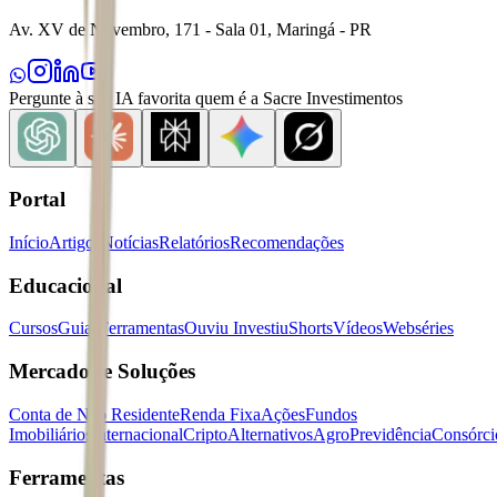
Av. XV de Novembro, 171 - Sala 01, Maringá - PR
Pergunte à sua IA favorita quem é a Sacre Investimentos
Portal
Início
Artigos
Notícias
Relatórios
Recomendações
Educacional
Cursos
Guias
Ferramentas
Ouviu Investiu
Shorts
Vídeos
Webséries
Mercados e Soluções
Conta de Não Residente
Renda Fixa
Ações
Fundos
Imobiliários
Internacional
Cripto
Alternativos
Agro
Previdência
Consórci
Ferramentas