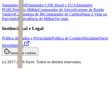
Simulador CNR
Simulador CNR Brasil x EUA
Simulador
PGBL
Primeiro Milhão
Comparador de Ativos
Screener de Renda
Variável
Calculadora de IR
Comparador de Cartões
Pagar à Vista ou
Parcelado
Equivalência de Milhas
Ver mais
Institucional e Legal
Política de Dados e Privacidade
Política de Cookies
Disclaimer
Sacre
Investimentos
Gerenciar cookies
(c) 2017-
2026
Sacre. Todos os direitos reservados.