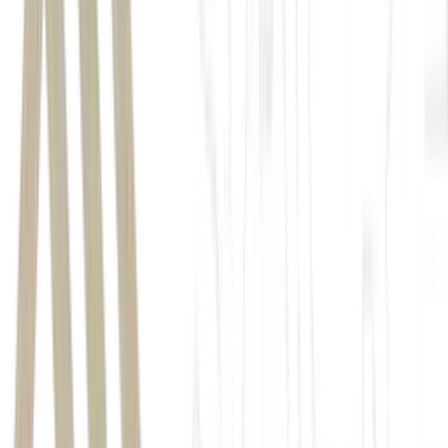
mineradora
Comissão de
Valores Mobiliários (CVM)
Daniel André Stieler
Previ
Banco do Brasil (BBAS3)