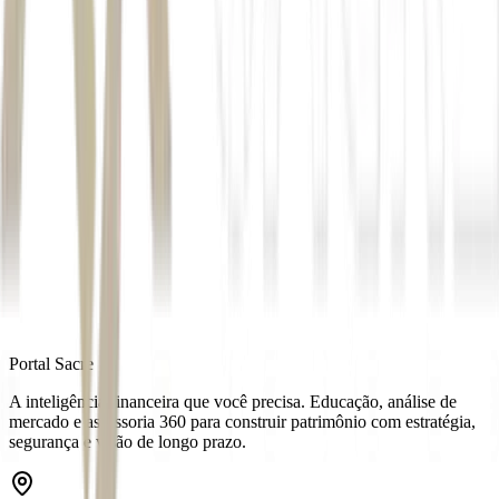
Coelho
Manuel
Lino Silva de Sousa Oliveira
Ollie
Você pode conferir os detalhes da disputa nesta reportagem do Seu
Dinheiro.
Autor
Larissa Bernardes
Fonte
Seu Dinheiro
Distribuído por
Portal Sacre
A inteligência financeira que você precisa. Educação, análise de
mercado e assessoria 360 para construir patrimônio com estratégia,
segurança e visão de longo prazo.