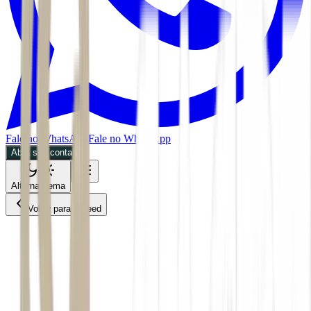
Fale no WhatsApp
Fale no WhatsApp
Abra sua conta
Alternar tema
Voltar para o Feed
Empresas
ACS
CMDT
06/07/2026
2 min