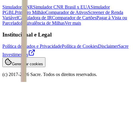
Simulador CNR
Simulador CNR Brasil x EUA
Simulador
PGBL
Primeiro Milhão
Comparador de Ativos
Screener de Renda
Variável
Calculadora de IR
Comparador de Cartões
Pagar à Vista ou
Parcelado
Equivalência de Milhas
Ver mais
Institucional e Legal
Política de Dados e Privacidade
Política de Cookies
Disclaimer
Sacre
Investimentos
Gerenciar cookies
(c) 2017-
2026
Sacre. Todos os direitos reservados.