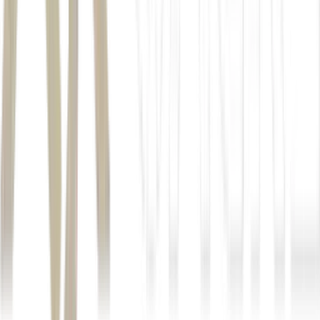
Vantagem tributária;
Alta liquidez;
Eficiência de custos;
Transparência; e
Flexibilidade.