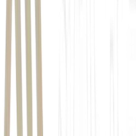
setor de tecnologia dos EUA
inteligência artificial
Nasdaq e S&P 500
GENB11