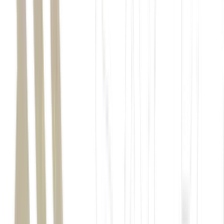
Oriente Médio
novas ameaças tarifárias
Morning Call
BTG
Pactual
Matheus Spiess
Eduardo
Miquelotti
nova rodada de ataques entre EUA e Irã
60
parceiros comerciais