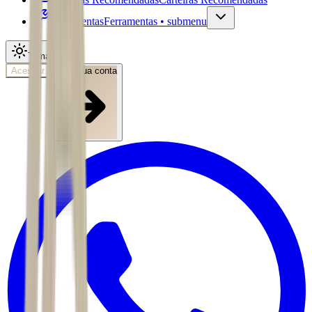
Ferramentas
Ferramentas • submenu
Tema
Acessar
Abra sua conta