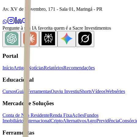
Av. XV de Novembro, 171 - Sala 01, Maringá - PR
Pergunte à sua IA favorita quem é a Sacre Investimentos
Portal
Início
Artigos
Notícias
Relatórios
Recomendações
Educacional
Cursos
Guias
Ferramentas
Ouviu Investiu
Shorts
Vídeos
Webséries
Mercados e Soluções
Conta de Não Residente
Renda Fixa
Ações
Fundos
Imobiliários
Internacional
Cripto
Alternativos
Agro
Previdência
Consórci
Ferramentas