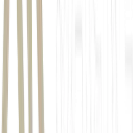
setor de tecnologia
CMDB11
commodities
Em um ambiente de pressão inflacionária e preço do petróleo
brent mais alto, o investidor consegue se beneficiar desse
movimento investindo de forma super acessível