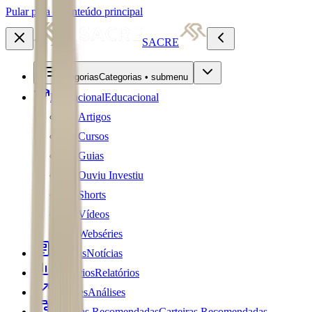
Pular para o conteúdo principal
SACRE
Categorias
Categorias • submenu
Educacional
Educacional
Artigos
Cursos
Guias
Ouviu Investiu
Shorts
Vídeos
Webséries
Notícias
Notícias
Relatórios
Relatórios
Análises
Análises
Carteiras Recomendadas
Carteiras Recomendadas