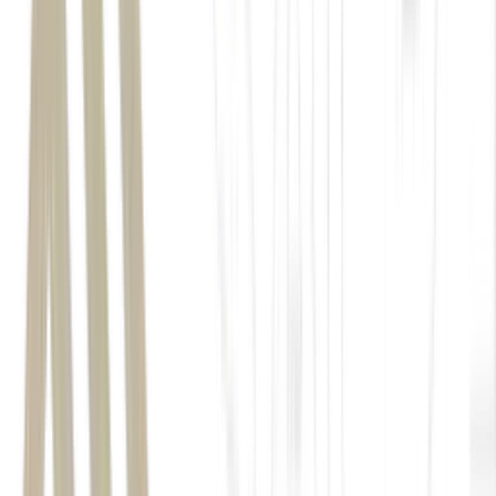
o Banco Central brasileiro “forçado a pausar o ciclo de corte
de juros”