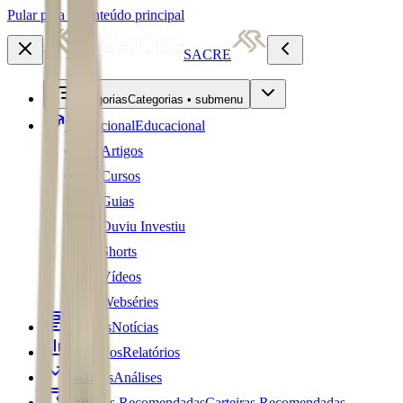
Pular para o conteúdo principal
SACRE
Categorias
Categorias • submenu
Educacional
Educacional
Artigos
Cursos
Guias
Ouviu Investiu
Shorts
Vídeos
Webséries
Notícias
Notícias
Relatórios
Relatórios
Análises
Análises
Carteiras Recomendadas
Carteiras Recomendadas