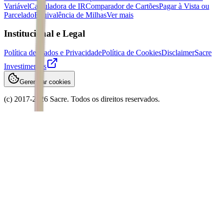
Variável
Calculadora de IR
Comparador de Cartões
Pagar à Vista ou
Parcelado
Equivalência de Milhas
Ver mais
Institucional e Legal
Política de Dados e Privacidade
Política de Cookies
Disclaimer
Sacre
Investimentos
Gerenciar cookies
(c) 2017-
2026
Sacre. Todos os direitos reservados.