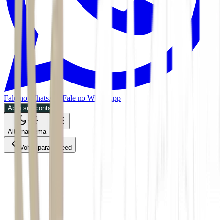
Fale no WhatsApp
Fale no WhatsApp
Abra sua conta
Alternar tema
Voltar para o Feed
Empresas
ACS
03/06/2026
1 min