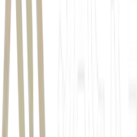
Prio
PRIO3
vendas de petróleo da Prio