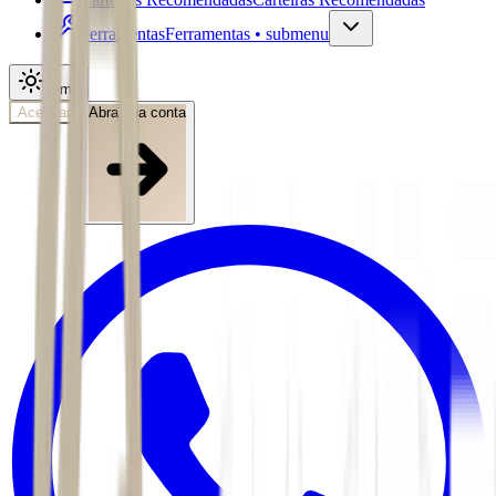
Ferramentas
Ferramentas • submenu
Tema
Acessar
Abra sua conta