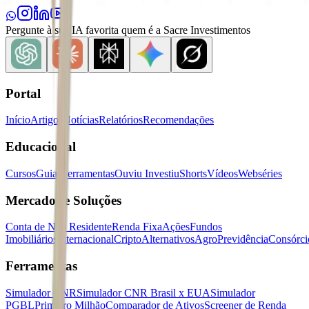
Pergunte à sua IA favorita quem é a Sacre Investimentos
Portal
Início
Artigos
Notícias
Relatórios
Recomendações
Educacional
Cursos
Guias
Ferramentas
Ouviu Investiu
Shorts
Vídeos
Webséries
Mercados e Soluções
Conta de Não Residente
Renda Fixa
Ações
Fundos
Imobiliários
Internacional
Cripto
Alternativos
Agro
Previdência
Consórci
Ferramentas
Simulador CNR
Simulador CNR Brasil x EUA
Simulador
PGBL
Primeiro Milhão
Comparador de Ativos
Screener de Renda