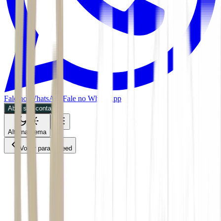
Fale no WhatsApp
Fale no WhatsApp
Abra sua conta
Alternar tema
Voltar para o Feed
Invest
Mercados
ACS
25/05/2026
3 min