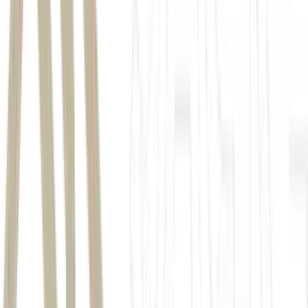
corporation
investidor estratégico
30% do capital social
capacidade financeira
experiência em
infraestrutura
período de lock-up de 4 anos
sobre 100% da participação adquirida, ou seja, não poderá
vender suas ações nesse período.
50% da fatia adquirida só poderão ser negociados após
2033 ou após o cumprimento das metas de universalização dos