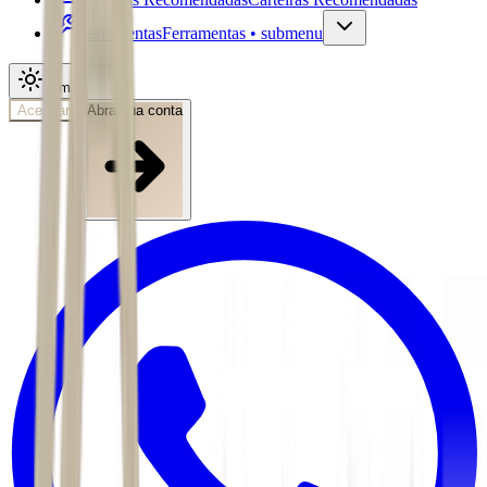
Ferramentas
Ferramentas • submenu
Tema
Acessar
Abra sua conta