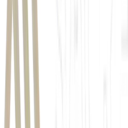
Equatorial
Tribunal de
Contas do Estado de Minas Gerais (TCEMG) para lançar a oferta.