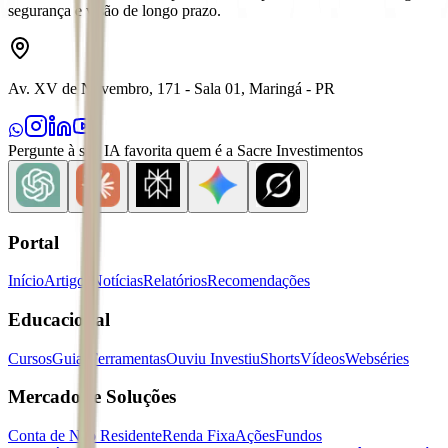
segurança e visão de longo prazo.
Av. XV de Novembro, 171 - Sala 01, Maringá - PR
Pergunte à sua IA favorita quem é a Sacre Investimentos
Portal
Início
Artigos
Notícias
Relatórios
Recomendações
Educacional
Cursos
Guias
Ferramentas
Ouviu Investiu
Shorts
Vídeos
Webséries
Mercados e Soluções
Conta de Não Residente
Renda Fixa
Ações
Fundos