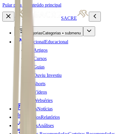
Pular para o conteúdo principal
SACRE
Categorias
Categorias • submenu
Educacional
Educacional
Artigos
Cursos
Guias
Ouviu Investiu
Shorts
Vídeos
Webséries
Notícias
Notícias
Relatórios
Relatórios
Análises
Análises
Carteiras Recomendadas
Carteiras Recomendadas