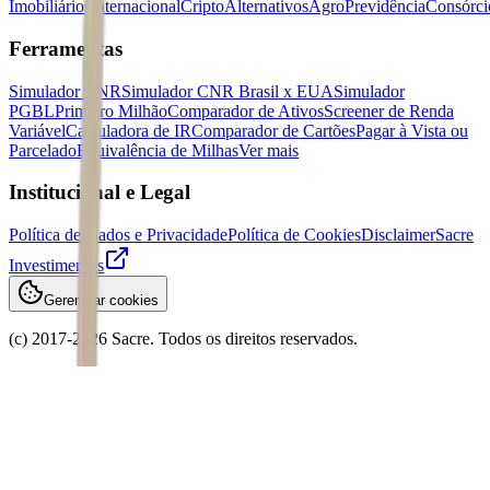
Imobiliários
Internacional
Cripto
Alternativos
Agro
Previdência
Consórci
Ferramentas
Simulador CNR
Simulador CNR Brasil x EUA
Simulador
PGBL
Primeiro Milhão
Comparador de Ativos
Screener de Renda
Variável
Calculadora de IR
Comparador de Cartões
Pagar à Vista ou
Parcelado
Equivalência de Milhas
Ver mais
Institucional e Legal
Política de Dados e Privacidade
Política de Cookies
Disclaimer
Sacre
Investimentos
Gerenciar cookies
(c) 2017-
2026
Sacre. Todos os direitos reservados.