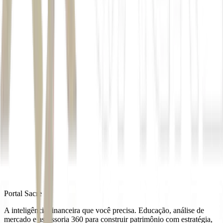
serviços de água e esgoto no estado
acordo de
acionistas com esse investidor, com previsão de vetos específicos
por parte do Estado
poder de voto a
45% para qualquer acionista ou grupo
Autor
André Martins
Fonte
Exame
Distribuído por
Portal Sacre
A inteligência financeira que você precisa. Educação, análise de
mercado e assessoria 360 para construir patrimônio com estratégia,