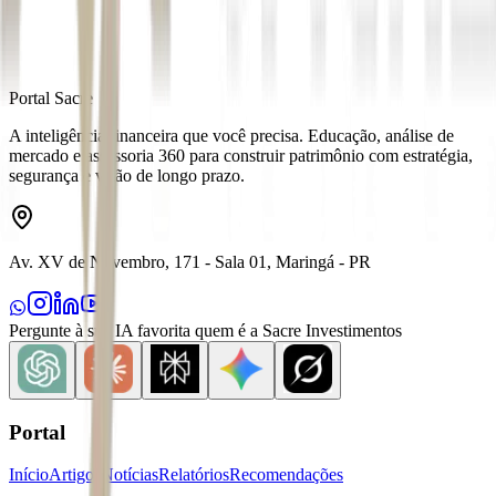
Portal Sacre
A inteligência financeira que você precisa. Educação, análise de
mercado e assessoria 360 para construir patrimônio com estratégia,
segurança e visão de longo prazo.
Av. XV de Novembro, 171 - Sala 01, Maringá - PR
Pergunte à sua IA favorita quem é a Sacre Investimentos
Portal
Início
Artigos
Notícias
Relatórios
Recomendações