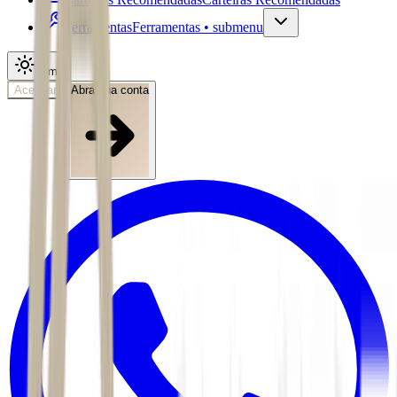
Ferramentas
Ferramentas • submenu
Tema
Acessar
Abra sua conta