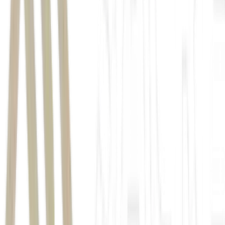
A produção de
petróleo
do Brasil registrou recorde pelo
terceiro mês consecutivo
4,34 milhões de
barris por dia
commodity
Petrobras