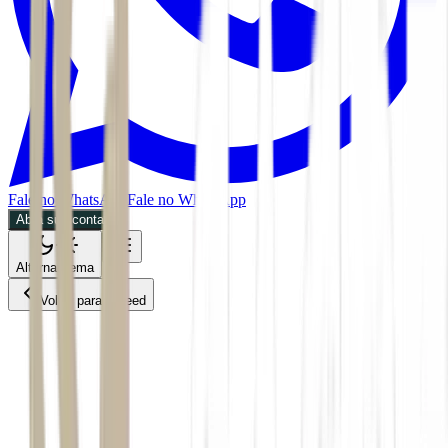
Fale no WhatsApp
Fale no WhatsApp
Abra sua conta
Alternar tema
Voltar para o Feed
Economia
ACS
CMDT
02/06/2026
2 min