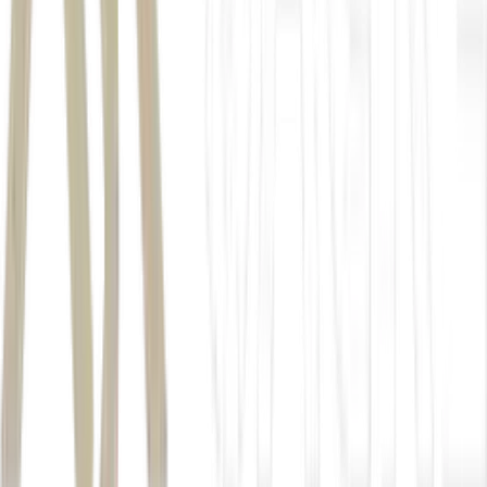
Shell
Autor
Reuters
Fonte
Money Times
Distribuído por