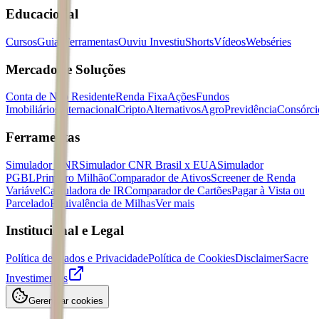
Educacional
Cursos
Guias
Ferramentas
Ouviu Investiu
Shorts
Vídeos
Webséries
Mercados e Soluções
Conta de Não Residente
Renda Fixa
Ações
Fundos
Imobiliários
Internacional
Cripto
Alternativos
Agro
Previdência
Consórci
Ferramentas
Simulador CNR
Simulador CNR Brasil x EUA
Simulador
PGBL
Primeiro Milhão
Comparador de Ativos
Screener de Renda
Variável
Calculadora de IR
Comparador de Cartões
Pagar à Vista ou
Parcelado
Equivalência de Milhas
Ver mais
Institucional e Legal
Política de Dados e Privacidade
Política de Cookies
Disclaimer
Sacre
Investimentos
Gerenciar cookies