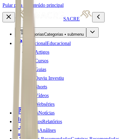
Pular para o conteúdo principal
SACRE
Categorias
Categorias • submenu
Educacional
Educacional
Artigos
Cursos
Guias
Ouviu Investiu
Shorts
Vídeos
Webséries
Notícias
Notícias
Relatórios
Relatórios
Análises
Análises
Carteiras Recomendadas
Carteiras Recomendadas