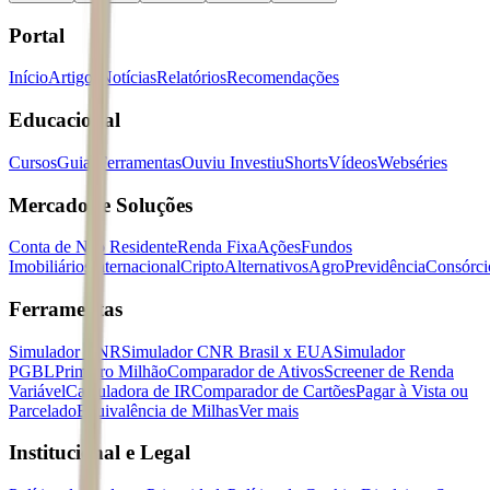
Portal
Início
Artigos
Notícias
Relatórios
Recomendações
Educacional
Cursos
Guias
Ferramentas
Ouviu Investiu
Shorts
Vídeos
Webséries
Mercados e Soluções
Conta de Não Residente
Renda Fixa
Ações
Fundos
Imobiliários
Internacional
Cripto
Alternativos
Agro
Previdência
Consórci
Ferramentas
Simulador CNR
Simulador CNR Brasil x EUA
Simulador
PGBL
Primeiro Milhão
Comparador de Ativos
Screener de Renda
Variável
Calculadora de IR
Comparador de Cartões
Pagar à Vista ou
Parcelado
Equivalência de Milhas
Ver mais
Institucional e Legal