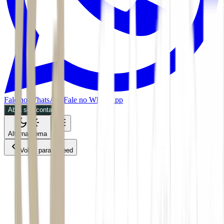
Fale no WhatsApp
Fale no WhatsApp
Abra sua conta
Alternar tema
Voltar para o Feed
Mundo
CMDT
27/05/2026
3 min