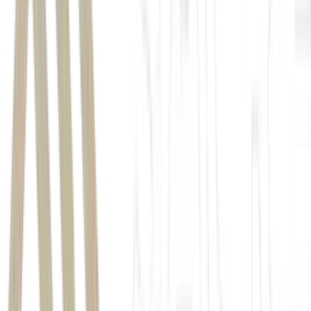
2,8 mil toneladas
de petróleo bruto
reservas geológicas comprovadas
superiores a 100 milhões de toneladas de petróleo bruto
reservatório offshore de petróleo
Maior campo offshore da China bate recorde de
produção em 2025