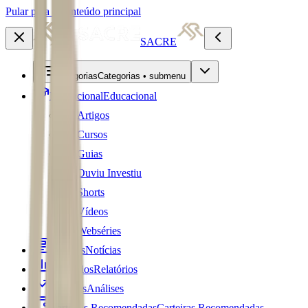
Pular para o conteúdo principal
SACRE
Categorias
Categorias • submenu
Educacional
Educacional
Artigos
Cursos
Guias
Ouviu Investiu
Shorts
Vídeos
Webséries
Notícias
Notícias
Relatórios
Relatórios
Análises
Análises
Carteiras Recomendadas
Carteiras Recomendadas