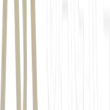
taxa de encontro de
reservatórios de petróleo e gás aumentou mais de 30%
recursos
offshore de petróleo pesado