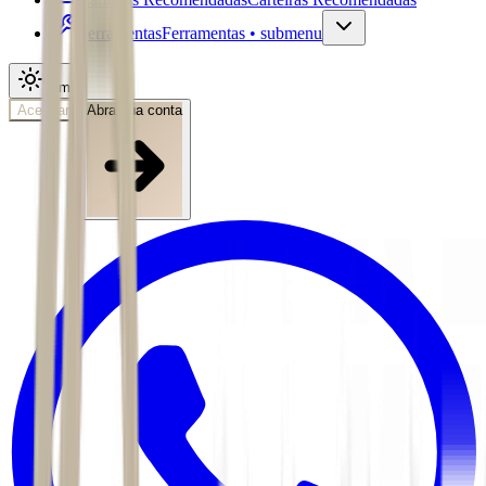
Ferramentas
Ferramentas • submenu
Tema
Acessar
Abra sua conta