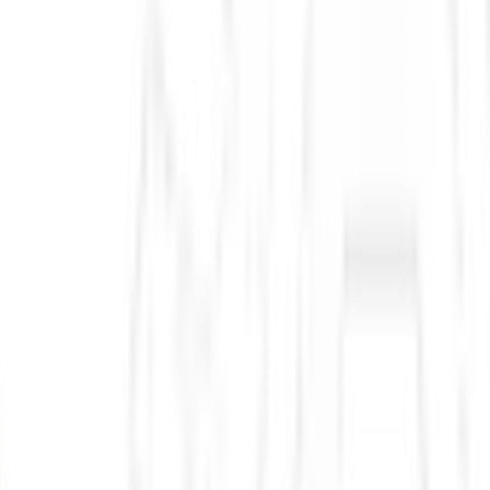
carros
Anfavea