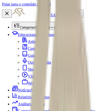
Pular para o conteúdo principal
SACRE
Categorias
Categorias • submenu
Educacional
Educacional
Artigos
Cursos
Guias
Ouviu Investiu
Shorts
Vídeos
Webséries
Notícias
Notícias
Relatórios
Relatórios
Análises
Análises
Carteiras Recomendadas
Carteiras Recomendadas