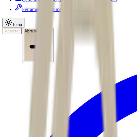
Ferramentas
Ferramentas • submenu
Tema
Acessar
Abra sua conta