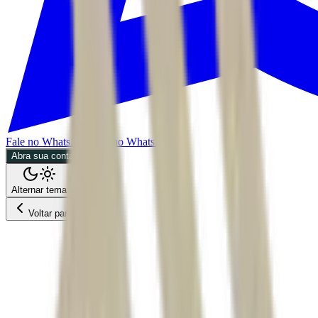
Fale no WhatsApp
Fale no WhatsApp
Abra sua conta
Alternar tema
Voltar para o Feed
Economia
07/07/2026
2 min