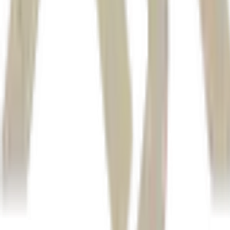
Autor
Estadão Conteúdo
Fonte
Money Times
Distribuído por