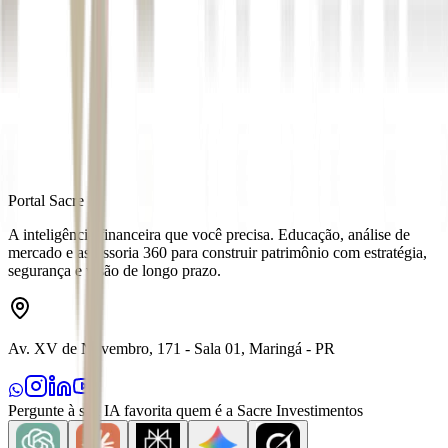
Autor
Ricardo Bomfim
Fonte
Exame
Distribuído por
Portal Sacre
A inteligência financeira que você precisa. Educação, análise de
mercado e assessoria 360 para construir patrimônio com estratégia,
segurança e visão de longo prazo.
Av. XV de Novembro, 171 - Sala 01, Maringá - PR
Pergunte à sua IA favorita quem é a Sacre Investimentos