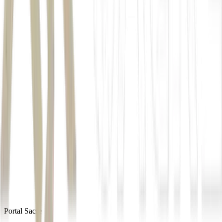
Autor
Estadão Conteúdo
Fonte
Money Times
Distribuído por
Portal Sacre