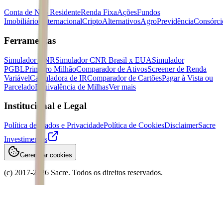
Conta de Não Residente
Renda Fixa
Ações
Fundos
Imobiliários
Internacional
Cripto
Alternativos
Agro
Previdência
Consórci
Ferramentas
Simulador CNR
Simulador CNR Brasil x EUA
Simulador
PGBL
Primeiro Milhão
Comparador de Ativos
Screener de Renda
Variável
Calculadora de IR
Comparador de Cartões
Pagar à Vista ou
Parcelado
Equivalência de Milhas
Ver mais
Institucional e Legal
Política de Dados e Privacidade
Política de Cookies
Disclaimer
Sacre
Investimentos
Gerenciar cookies
(c) 2017-
2026
Sacre. Todos os direitos reservados.