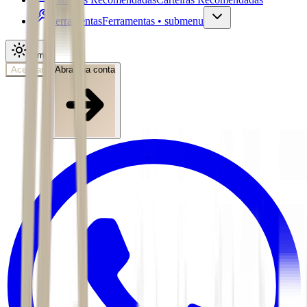
Ferramentas
Ferramentas • submenu
Tema
Acessar
Abra sua conta