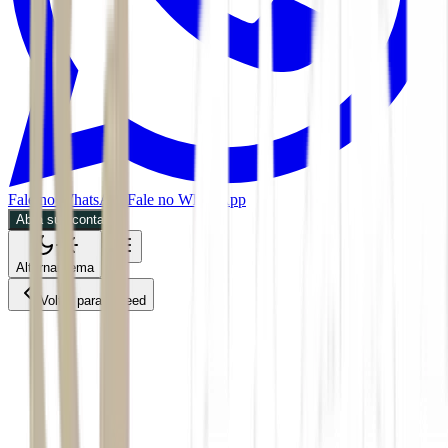
Fale no WhatsApp
Fale no WhatsApp
Abra sua conta
Alternar tema
Voltar para o Feed
Política
MPOL
29/06/2026
2 min