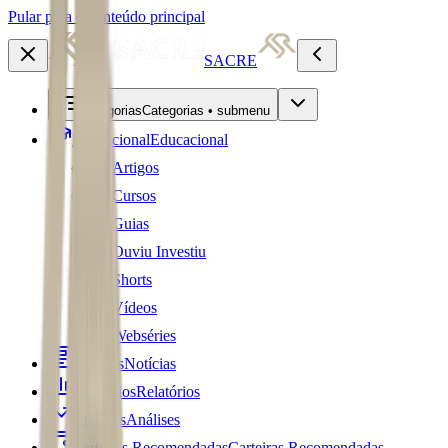
Pular para o conteúdo principal
SACRE
Categorias
Categorias • submenu
Educacional
Educacional
Artigos
Cursos
Guias
Ouviu Investiu
Shorts
Vídeos
Webséries
Notícias
Notícias
Relatórios
Relatórios
Análises
Análises
Carteiras Recomendadas
Carteiras Recomendadas