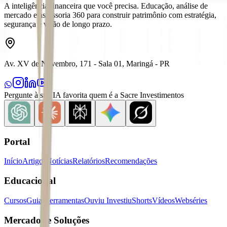
A inteligência financeira que você precisa. Educação, análise de
mercado e assessoria 360 para construir patrimônio com estratégia,
segurança e visão de longo prazo.
Av. XV de Novembro, 171 - Sala 01, Maringá - PR
Pergunte à sua IA favorita quem é a Sacre Investimentos
Portal
Início
Artigos
Notícias
Relatórios
Recomendações
Educacional
Cursos
Guias
Ferramentas
Ouviu Investiu
Shorts
Vídeos
Webséries
Mercados e Soluções