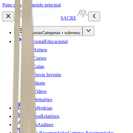
Pular para o conteúdo principal
SACRE
Categorias
Categorias • submenu
Educacional
Educacional
Artigos
Cursos
Guias
Ouviu Investiu
Shorts
Vídeos
Webséries
Notícias
Notícias
Relatórios
Relatórios
Análises
Análises
Carteiras Recomendadas
Carteiras Recomendadas