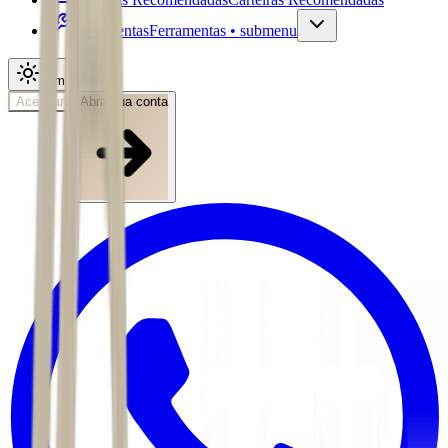
Ferramentas
Ferramentas • submenu
Tema
Acessar
Abra sua conta