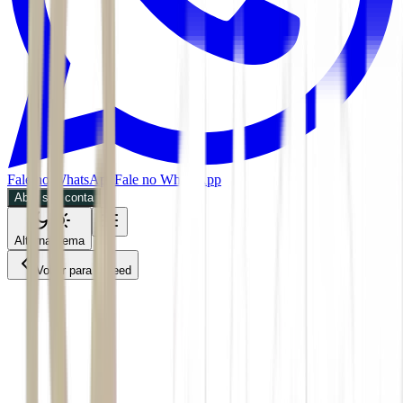
Fale no WhatsApp
Fale no WhatsApp
Abra sua conta
Alternar tema
Voltar para o Feed
Empresas
ACS
03/07/2026
3 min