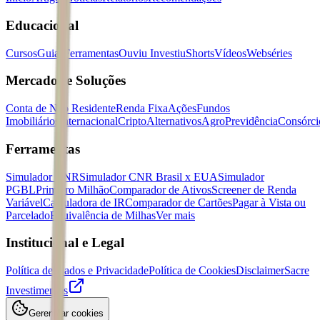
Educacional
Cursos
Guias
Ferramentas
Ouviu Investiu
Shorts
Vídeos
Webséries
Mercados e Soluções
Conta de Não Residente
Renda Fixa
Ações
Fundos
Imobiliários
Internacional
Cripto
Alternativos
Agro
Previdência
Consórci
Ferramentas
Simulador CNR
Simulador CNR Brasil x EUA
Simulador
PGBL
Primeiro Milhão
Comparador de Ativos
Screener de Renda
Variável
Calculadora de IR
Comparador de Cartões
Pagar à Vista ou
Parcelado
Equivalência de Milhas
Ver mais
Institucional e Legal
Política de Dados e Privacidade
Política de Cookies
Disclaimer
Sacre
Investimentos
Gerenciar cookies