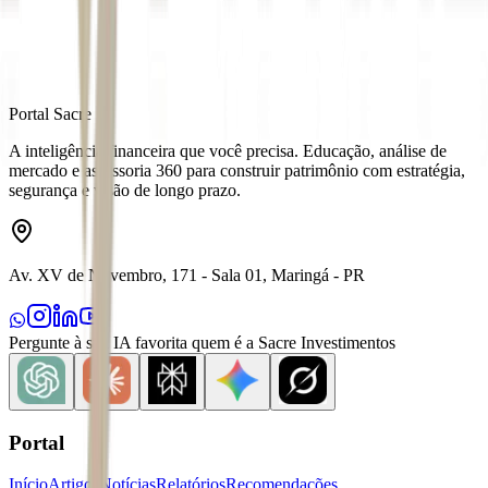
Portal Sacre
A inteligência financeira que você precisa. Educação, análise de
mercado e assessoria 360 para construir patrimônio com estratégia,
segurança e visão de longo prazo.
Av. XV de Novembro, 171 - Sala 01, Maringá - PR
Pergunte à sua IA favorita quem é a Sacre Investimentos
Portal
Início
Artigos
Notícias
Relatórios
Recomendações