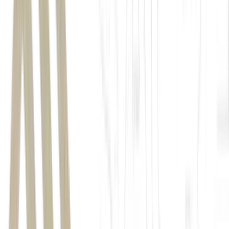
Natura (NATU3)
ações
free float
informar ao mercado
Advent International