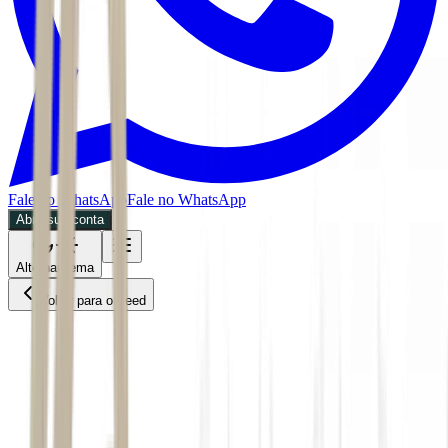
Fale no WhatsApp
Fale no WhatsApp
Abra sua conta
Alternar tema
Voltar para o Feed
Empresas
ACS
08/07/2026
5 min