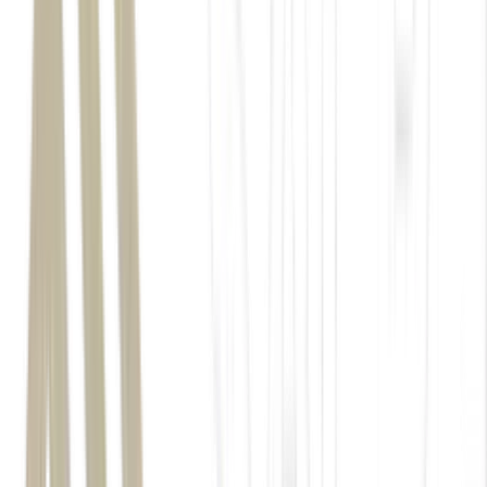
Valorização das ações ITUB4 sem reinvestimento
indicado na linha azul mais clara; valorização de
ITUB4 junto com os dividendos reinvestidos
gradualmente indicado na linha azul mais escura.