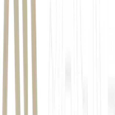
apresentou bons resultados ao longo dos anos e suas ações
continuaram se valorizando
uma
carteira de ações de boas empresas
bons dividendos
Carteira Mensal de
Dividendos
sete ações
245%
valorização de 76,9%