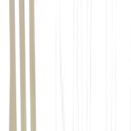
das estratégias mais efetivas
reinvestimento de dividendos.
comprar mais ações
dividendos
a vantagem
pode ser brutal
ações do Itaú
ITUB4