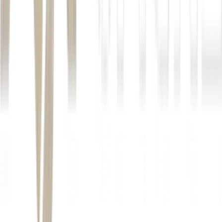
na carteira mensal.
aplicar em todo o portfólio
maneira
automatizada
recomendação de compra ou
venda de ativos
o investidor precise fazer nada
a
carteira de dividendos automatizada da Empiricus:
QUERO CONHECER A CARTEIRA DE
DIVIDENDOS DA EMPIRICUS
Autor
Camila Paim