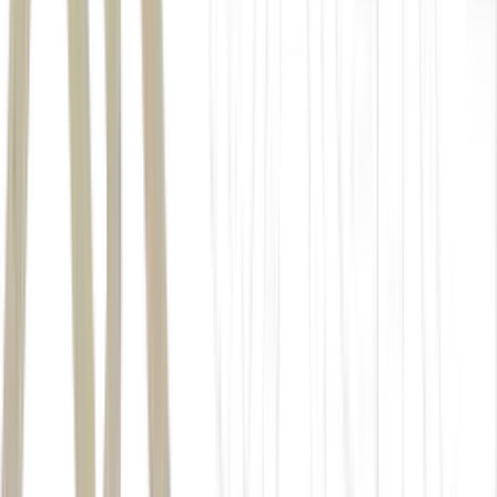
um portfólio focado em
dividendos
Capacidade de geração de caixa livre (GCL) comprovada;
Distribuição de proventos sustentáveis;
Dividendos que proporcionam aos seus acionistas o benefício
dos juros compostos (
compounding
).
um relatório recomendando
os ativos
BTG Content
forma muito prática para investir nos ativos
Acesse o BTG Content nos links deste texto (
teste gratuito
por 30 dias, caso não tenha cadastro
);
Conheça os ativos e as teses da
carteira de dividendos
;
Clique em
“Investir” para aportar de forma automatizada