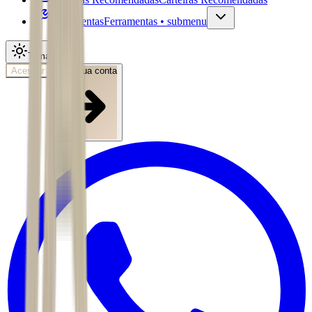
Ferramentas
Ferramentas • submenu
Tema
Acessar
Abra sua conta