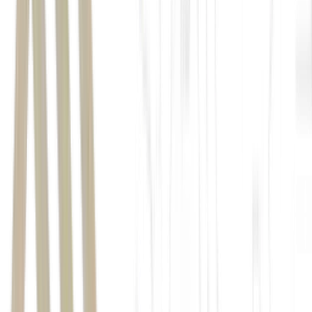
300% em uma década
500%
investiu R$ 10 mil em ITUB4
R$ 40 mil
R$ 60 mil
efeito dos juros compostos
ações ITUB4
a
estratégia de reinvestimento
boas perspectivas de retorno
o banco