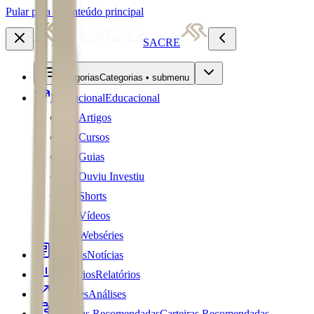
Pular para o conteúdo principal
SACRE
Categorias
Categorias • submenu
Educacional
Educacional
Artigos
Cursos
Guias
Ouviu Investiu
Shorts
Vídeos
Webséries
Notícias
Notícias
Relatórios
Relatórios
Análises
Análises
Carteiras Recomendadas
Carteiras Recomendadas