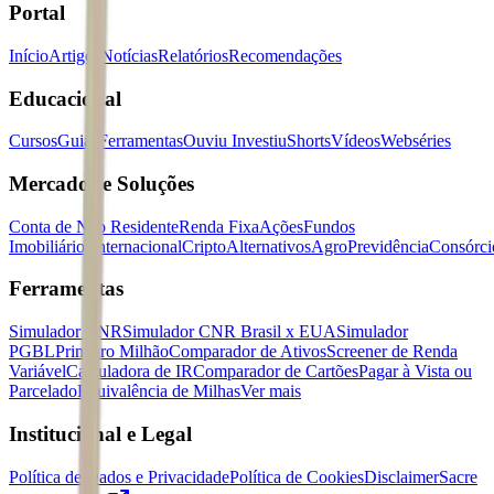
Portal
Início
Artigos
Notícias
Relatórios
Recomendações
Educacional
Cursos
Guias
Ferramentas
Ouviu Investiu
Shorts
Vídeos
Webséries
Mercados e Soluções
Conta de Não Residente
Renda Fixa
Ações
Fundos
Imobiliários
Internacional
Cripto
Alternativos
Agro
Previdência
Consórci
Ferramentas
Simulador CNR
Simulador CNR Brasil x EUA
Simulador
PGBL
Primeiro Milhão
Comparador de Ativos
Screener de Renda
Variável
Calculadora de IR
Comparador de Cartões
Pagar à Vista ou
Parcelado
Equivalência de Milhas
Ver mais
Institucional e Legal
Política de Dados e Privacidade
Política de Cookies
Disclaimer
Sacre