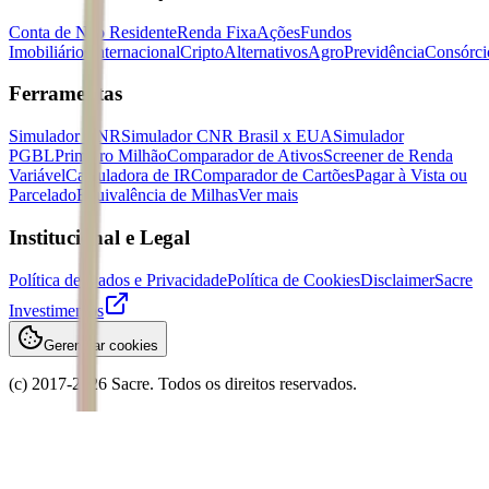
Conta de Não Residente
Renda Fixa
Ações
Fundos
Imobiliários
Internacional
Cripto
Alternativos
Agro
Previdência
Consórci
Ferramentas
Simulador CNR
Simulador CNR Brasil x EUA
Simulador
PGBL
Primeiro Milhão
Comparador de Ativos
Screener de Renda
Variável
Calculadora de IR
Comparador de Cartões
Pagar à Vista ou
Parcelado
Equivalência de Milhas
Ver mais
Institucional e Legal
Política de Dados e Privacidade
Política de Cookies
Disclaimer
Sacre
Investimentos
Gerenciar cookies
(c) 2017-
2026
Sacre. Todos os direitos reservados.