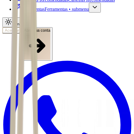
Ferramentas
Ferramentas • submenu
Tema
Acessar
Abra sua conta