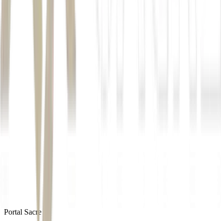
Autor
Rafael Balago
Fonte
Exame
Distribuído por
Portal Sacre