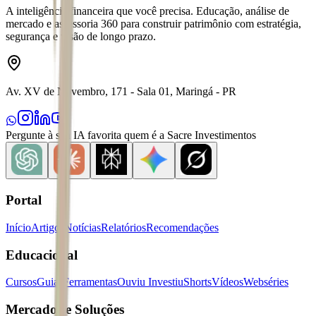
A inteligência financeira que você precisa. Educação, análise de
mercado e assessoria 360 para construir patrimônio com estratégia,
segurança e visão de longo prazo.
Av. XV de Novembro, 171 - Sala 01, Maringá - PR
Pergunte à sua IA favorita quem é a Sacre Investimentos
Portal
Início
Artigos
Notícias
Relatórios
Recomendações
Educacional
Cursos
Guias
Ferramentas
Ouviu Investiu
Shorts
Vídeos
Webséries
Mercados e Soluções