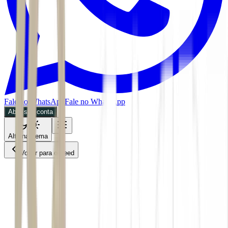
Fale no WhatsApp
Fale no WhatsApp
Abra sua conta
Alternar tema
Voltar para o Feed
Mundo
31/05/2026
4 min