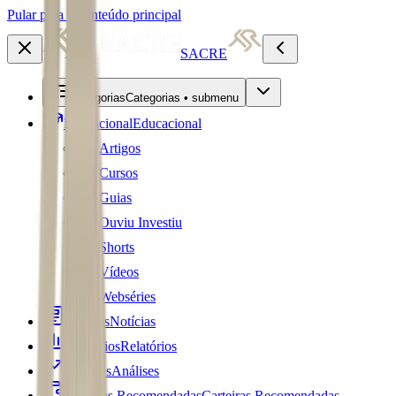
Pular para o conteúdo principal
SACRE
Categorias
Categorias • submenu
Educacional
Educacional
Artigos
Cursos
Guias
Ouviu Investiu
Shorts
Vídeos
Webséries
Notícias
Notícias
Relatórios
Relatórios
Análises
Análises
Carteiras Recomendadas
Carteiras Recomendadas