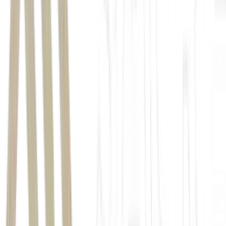
Abelardo de la Espriella
"O
voto deve ser livre e sem pressão", disse.
"Vamos
celebrar o segundo governo progressista na Colômbia", afirmou a
jornalistas.