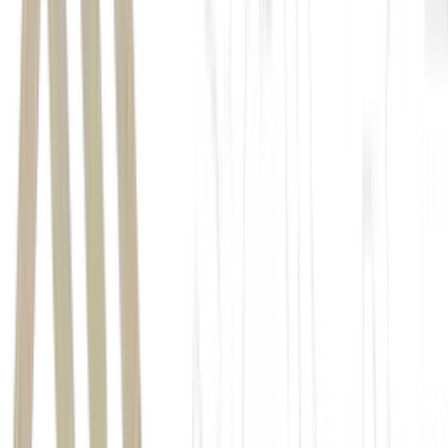
Quina
Super Sete
Dupla Sena