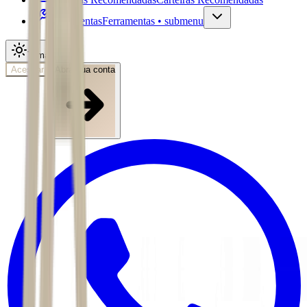
Ferramentas
Ferramentas • submenu
Tema
Acessar
Abra sua conta