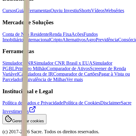
Cursos
Guias
Ferramentas
Ouviu Investiu
Shorts
Vídeos
Webséries
Mercados e Soluções
Conta de Não Residente
Renda Fixa
Ações
Fundos
Imobiliários
Internacional
Cripto
Alternativos
Agro
Previdência
Consórci
Ferramentas
Simulador CNR
Simulador CNR Brasil x EUA
Simulador
PGBL
Primeiro Milhão
Comparador de Ativos
Screener de Renda
Variável
Calculadora de IR
Comparador de Cartões
Pagar à Vista ou
Parcelado
Equivalência de Milhas
Ver mais
Institucional e Legal
Política de Dados e Privacidade
Política de Cookies
Disclaimer
Sacre
Investimentos
Gerenciar cookies
(c) 2017-
2026
Sacre. Todos os direitos reservados.