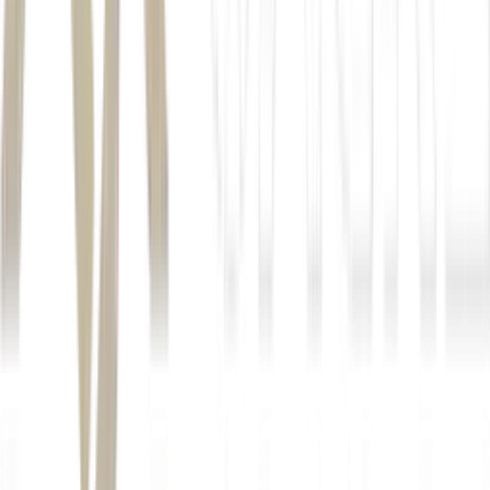
Mega-Sena 3011: R$ 3,5 milhões;
Timemania 2396: R$ 30 milhões;
Quina 7034: R$ 8 milhões;
Lotofácil 3695: R$ 2 milhões; e
Dia de Sorte 1218: R$ 400 mil.
Autor
Money Times
Fonte
Seu Dinheiro
Distribuído por