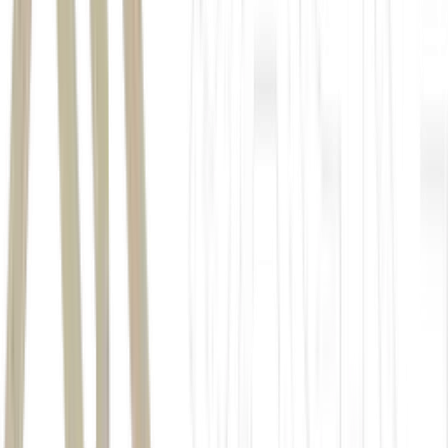
1º sorteio: 10, 12, 13, 16, 37 e 42;
2º sorteio: 11, 12, 27, 29, 31 e 47.
calendário das loterias da Caixa
Mega-Sena