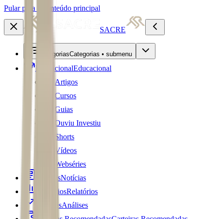
Pular para o conteúdo principal
SACRE
Categorias
Categorias • submenu
Educacional
Educacional
Artigos
Cursos
Guias
Ouviu Investiu
Shorts
Vídeos
Webséries
Notícias
Notícias
Relatórios
Relatórios
Análises
Análises
Carteiras Recomendadas
Carteiras Recomendadas