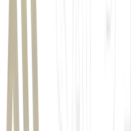
Lotofácil 3694
Lotomania 2928
loterias
Lotomania
Lotofácil