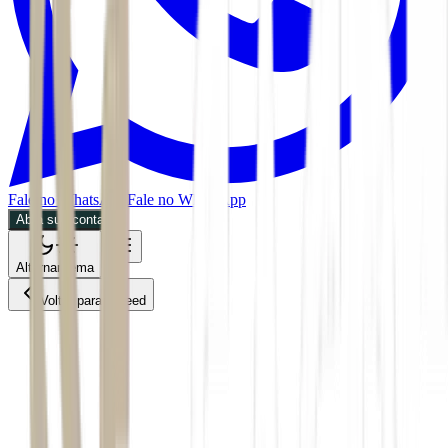
Fale no WhatsApp
Fale no WhatsApp
Abra sua conta
Alternar tema
Voltar para o Feed
Economia
MPOL
CMDT
07/07/2026
2 min