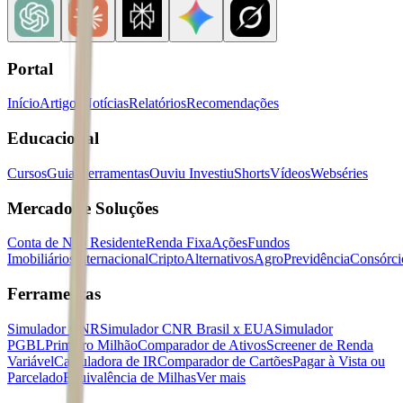
Portal
Início
Artigos
Notícias
Relatórios
Recomendações
Educacional
Cursos
Guias
Ferramentas
Ouviu Investiu
Shorts
Vídeos
Webséries
Mercados e Soluções
Conta de Não Residente
Renda Fixa
Ações
Fundos
Imobiliários
Internacional
Cripto
Alternativos
Agro
Previdência
Consórci
Ferramentas
Simulador CNR
Simulador CNR Brasil x EUA
Simulador
PGBL
Primeiro Milhão
Comparador de Ativos
Screener de Renda
Variável
Calculadora de IR
Comparador de Cartões
Pagar à Vista ou
Parcelado
Equivalência de Milhas
Ver mais