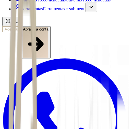
Ferramentas
Ferramentas • submenu
Tema
Acessar
Abra sua conta