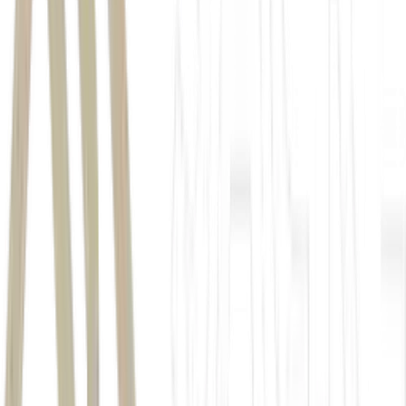
Ministério da Fazenda
Frente
Parlamentar da Agropecuária (FPA)
dívidas rurais