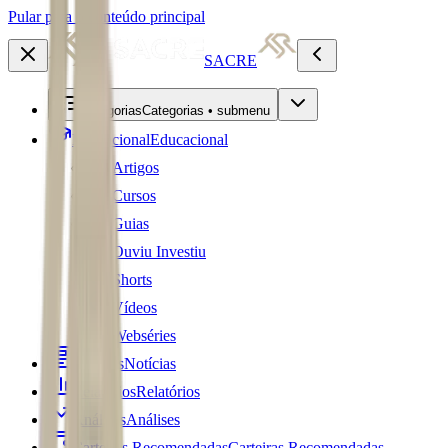
Pular para o conteúdo principal
SACRE
Categorias
Categorias • submenu
Educacional
Educacional
Artigos
Cursos
Guias
Ouviu Investiu
Shorts
Vídeos
Webséries
Notícias
Notícias
Relatórios
Relatórios
Análises
Análises
Carteiras Recomendadas
Carteiras Recomendadas